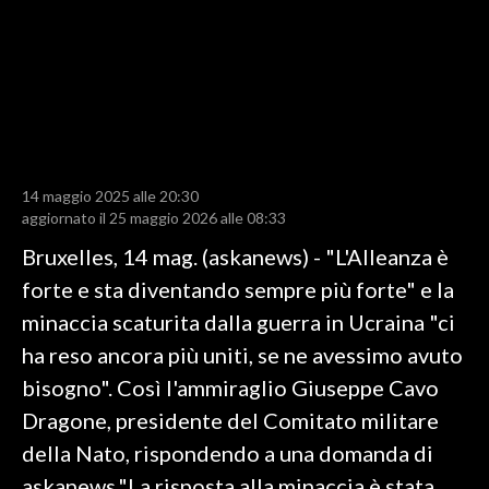
LAVORO
BANDI
SPORT IN SARDEGNA
SPORT
14 maggio 2025 alle 20:30
RISULTATI E CLASSIFICHE
aggiornato il 25 maggio 2026 alle 08:33
CALCIO
Bruxelles, 14 mag. (askanews) - "L'Alleanza è
CALCIO REGIONALE
forte e sta diventando sempre più forte" e la
BASKET
minaccia scaturita dalla guerra in Ucraina "ci
VOLLEY
ha reso ancora più uniti, se ne avessimo avuto
MOTORI
bisogno". Così l'ammiraglio Giuseppe Cavo
TENNIS
Dragone, presidente del Comitato militare
ALTRI SPORT
della Nato, rispondendo a una domanda di
askanews."La risposta alla minaccia è stata
CULTURA