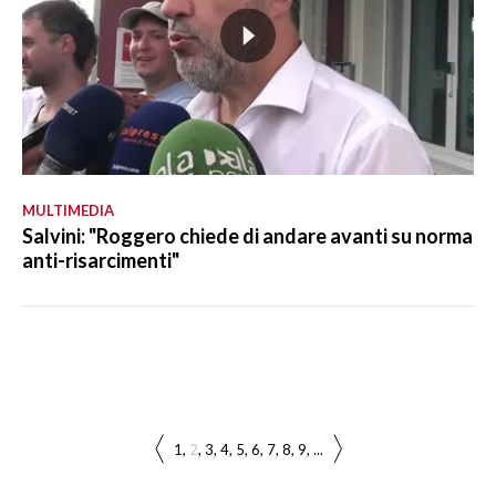
MULTIMEDIA
Salvini: "Roggero chiede di andare avanti su norma
anti-risarcimenti"
1
2
3
4
5
6
7
8
9
...