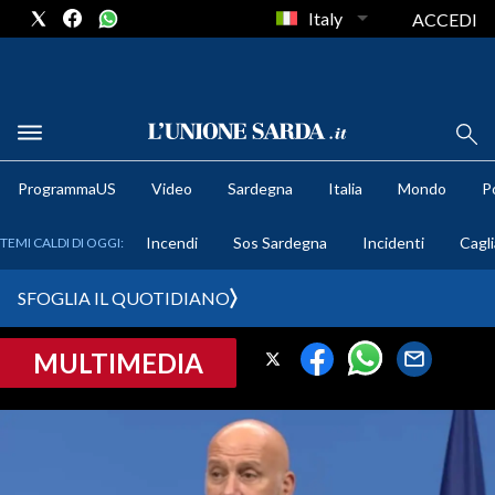
Italy
ACCEDI
METEO
ProgrammaUS
Video
Sardegna
Italia
Mondo
Po
COMUNI AL VOTO
Incendi
Sos Sardegna
Incidenti
Cagli
TEMI CALDI DI OGGI:
VIDEO
SFOGLIA IL QUOTIDIANO
FOTO
MULTIMEDIA
CRONACA SARDEGNA
CAGLIARI
PROVINCIA DI CAGLIARI
SULCIS IGLESIENTE