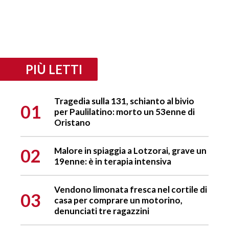
PIÙ LETTI
Tragedia sulla 131, schianto al bivio
01
per Paulilatino: morto un 53enne di
Oristano
02
Malore in spiaggia a Lotzorai, grave un
19enne: è in terapia intensiva
Vendono limonata fresca nel cortile di
03
casa per comprare un motorino,
denunciati tre ragazzini