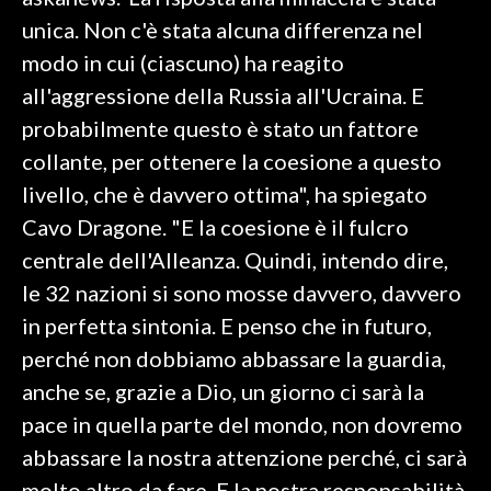
unica. Non c'è stata alcuna differenza nel
SPETTACOLI
modo in cui (ciascuno) ha reagito
all'aggressione della Russia all'Ucraina. E
GOSSIP
probabilmente questo è stato un fattore
SALUTE
collante, per ottenere la coesione a questo
livello, che è davvero ottima", ha spiegato
SARDEGNA TURISMO
Cavo Dragone. "E la coesione è il fulcro
centrale dell'Alleanza. Quindi, intendo dire,
SARDI NEL MONDO
le 32 nazioni si sono mosse davvero, davvero
NOTIZIE
in perfetta sintonia. E penso che in futuro,
EVENTI
perché non dobbiamo abbassare la guardia,
#CARAUNIONE
anche se, grazie a Dio, un giorno ci sarà la
pace in quella parte del mondo, non dovremo
3 MINUTI CON
abbassare la nostra attenzione perché, ci sarà
INSULARITÀ
molto altro da fare. E la nostra responsabilità