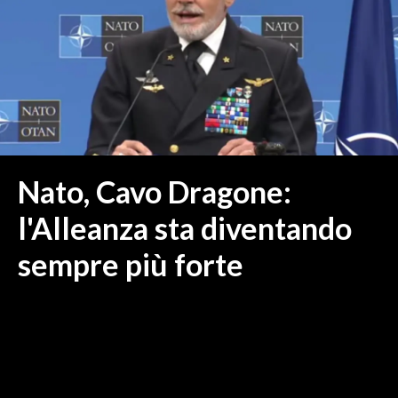
MEDIO CAMPIDANO
ORISTANO E PROVINCIA
SASSARI E PROVINCIA
GALLURA
NUORO E PROVINCIA
OGLIASTRA
AGENDA
Nato, Cavo Dragone:
CRONACA
l'Alleanza sta diventando
ITALIA
sempre più forte
MONDO
POLITICA
ECONOMIA
SERVIZI ALLE IMPRESE