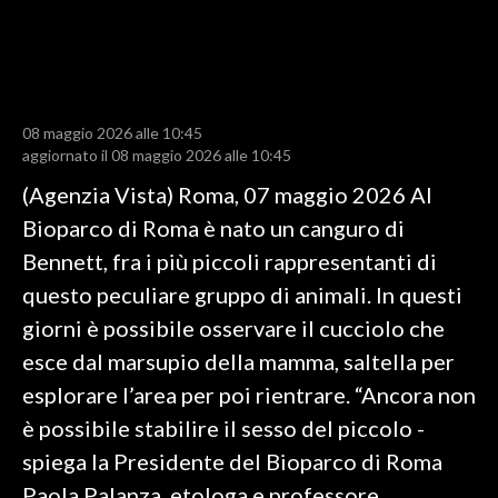
LAVORO
BANDI
SPORT IN SARDEGNA
08 maggio 2026 alle 10:45
aggiornato il 08 maggio 2026 alle 10:45
SPORT
(Agenzia Vista) Roma, 07 maggio 2026 Al
RISULTATI E CLASSIFICHE
Bioparco di Roma è nato un canguro di
CALCIO
Bennett, fra i più piccoli rappresentanti di
CALCIO REGIONALE
questo peculiare gruppo di animali. In questi
BASKET
giorni è possibile osservare il cucciolo che
VOLLEY
esce dal marsupio della mamma, saltella per
MOTORI
esplorare l’area per poi rientrare. “Ancora non
TENNIS
è possibile stabilire il sesso del piccolo -
ALTRI SPORT
spiega la Presidente del Bioparco di Roma
Paola Palanza, etologa e professore
CULTURA