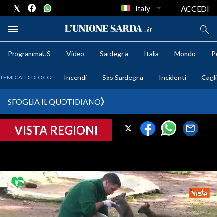
Italy
ACCEDI
ProgrammaUS
Video
Sardegna
Italia
Mondo
Po
METEO
Incendi
Sos Sardegna
Incidenti
Cagli
TEMI CALDI DI OGGI:
COMUNI AL VOTO
SFOGLIA IL QUOTIDIANO
VIDEO
VISTA REGIONI
FOTO
CRONACA SARDEGNA
CAGLIARI
PROVINCIA DI CAGLIARI
SULCIS IGLESIENTE