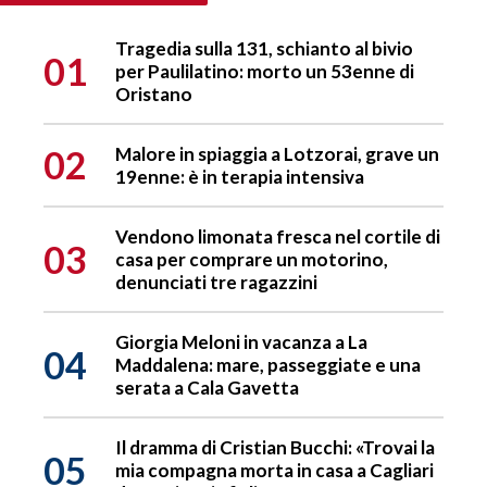
Tragedia sulla 131, schianto al bivio
01
per Paulilatino: morto un 53enne di
Oristano
02
Malore in spiaggia a Lotzorai, grave un
19enne: è in terapia intensiva
Vendono limonata fresca nel cortile di
03
casa per comprare un motorino,
denunciati tre ragazzini
Giorgia Meloni in vacanza a La
04
Maddalena: mare, passeggiate e una
serata a Cala Gavetta
Il dramma di Cristian Bucchi: «Trovai la
05
mia compagna morta in casa a Cagliari