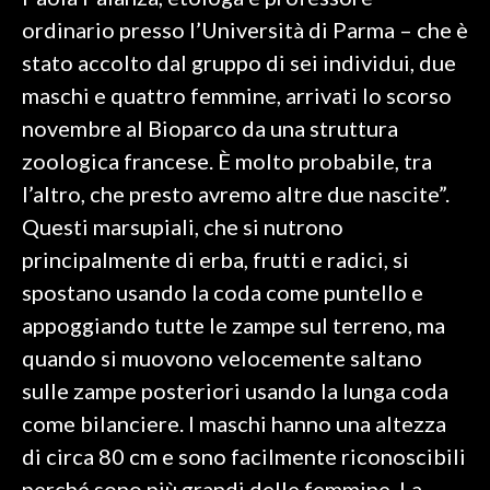
ordinario presso l’Università di Parma – che è
SPETTACOLI
stato accolto dal gruppo di sei individui, due
maschi e quattro femmine, arrivati lo scorso
GOSSIP
novembre al Bioparco da una struttura
SALUTE
zoologica francese. È molto probabile, tra
l’altro, che presto avremo altre due nascite”.
SARDEGNA TURISMO
Questi marsupiali, che si nutrono
principalmente di erba, frutti e radici, si
SARDI NEL MONDO
spostano usando la coda come puntello e
NOTIZIE
appoggiando tutte le zampe sul terreno, ma
EVENTI
quando si muovono velocemente saltano
#CARAUNIONE
sulle zampe posteriori usando la lunga coda
come bilanciere. I maschi hanno una altezza
3 MINUTI CON
di circa 80 cm e sono facilmente riconoscibili
INSULARITÀ
perché sono più grandi delle femmine. La