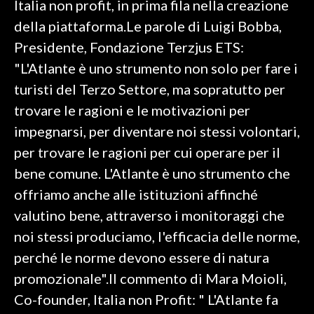
Italia non profit, in prima fila nella creazione
della piattaforma.Le parole di Luigi Bobba,
SPETTACOLI
Presidente, Fondazione Terzjus ETS:
GOSSIP
"L'Atlante è uno strumento non solo per fare i
turisti del Terzo Settore, ma sopratutto per
SALUTE
trovare le ragioni e le motivazioni per
impegnarsi, per diventare noi stessi volontari,
SARDEGNA TURISMO
per trovare le ragioni per cui operare per il
SARDI NEL MONDO
bene comune. L'Atlante è uno strumento che
NOTIZIE
offriamo anche alle istituzioni affinché
EVENTI
valutino bene, attraverso i monitoraggi che
noi stessi produciamo, l'efficacia delle norme,
#CARAUNIONE
perché le norme devono essere di natura
3 MINUTI CON
promozionale".Il commento di Mara Moioli,
Co-founder, Italia non Profit: " L'Atlante fa
INSULARITÀ