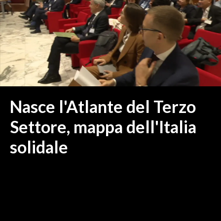
MEDIO CAMPIDANO
ORISTANO E PROVINCIA
SASSARI E PROVINCIA
GALLURA
NUORO E PROVINCIA
OGLIASTRA
AGENDA
Nasce l'Atlante del Terzo
CRONACA
Settore, mappa dell'Italia
ITALIA
solidale
MONDO
POLITICA
ECONOMIA
SERVIZI ALLE IMPRESE