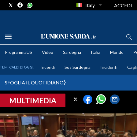
Italy
ACCEDI
METEO
ProgrammaUS
Video
Sardegna
Italia
Mondo
Po
COMUNI AL VOTO
Incendi
Sos Sardegna
Incidenti
Cagli
TEMI CALDI DI OGGI:
VIDEO
SFOGLIA IL QUOTIDIANO
FOTO
MULTIMEDIA
CRONACA SARDEGNA
CAGLIARI
PROVINCIA DI CAGLIARI
SULCIS IGLESIENTE