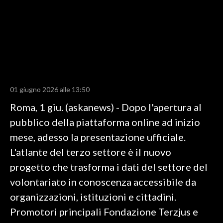
LAVORO
BANDI
SPORT IN SARDEGNA
SPORT
01 giugno 2026 alle 13:50
RISULTATI E CLASSIFICHE
Roma, 1 giu. (askanews) - Dopo l'apertura al
CALCIO
pubblico della piattaforma online ad inizio
CALCIO REGIONALE
mese, adesso la presentazione ufficiale.
BASKET
L'atlante del terzo settore è il nuovo
VOLLEY
progetto che trasforma i dati del settore del
MOTORI
volontariato in conoscenza accessibile da
TENNIS
organizzazioni, istituzioni e cittadini.
ALTRI SPORT
Promotori principali Fondazione Terzjus e
CULTURA