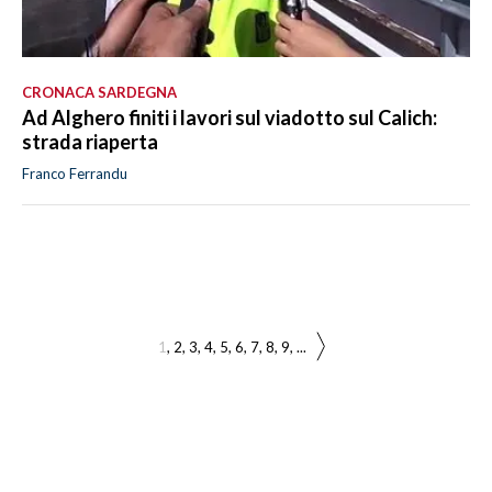
CRONACA SARDEGNA
Ad Alghero finiti i lavori sul viadotto sul Calich:
strada riaperta
Franco Ferrandu
1
2
3
4
5
6
7
8
9
...