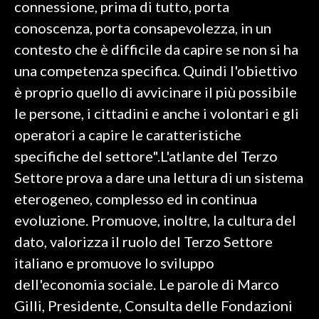
connessione, prima di tutto, porta
conoscenza, porta consapevolezza, in un
INFO AZIENDE
contesto che è difficile da capire se non si ha
ABBONATI
una competenza specifica. Quindi l'obiettivo
ANNUNCI
è proprio quello di avvicinare il più possibile
NECROLOGI
le persone, i cittadini e anche i volontari e gli
PUBBLICITÀ
operatori a capire le caratteristiche
SPIAGGE
specifiche del settore".L'atlante del Terzo
STORE
Settore prova a dare una lettura di un sistema
eterogeneo, complesso ed in continua
evoluzione. Promuove, inoltre, la cultura del
dato, valorizza il ruolo del Terzo Settore
italiano e promuove lo sviluppo
dell'economia sociale. Le parole di Marco
Gilli, Presidente, Consulta delle Fondazioni