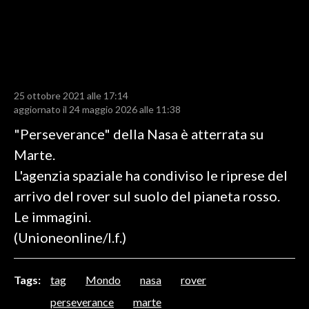
LAVORO
BANDI
SPORT IN SARDEGNA
25 ottobre 2021 alle 17:14
SPORT
aggiornato il 24 maggio 2026 alle 11:38
RISULTATI E CLASSIFICHE
"Perseverance" della Nasa è atterrata su
CALCIO
Marte.
CALCIO REGIONALE
L'agenzia spaziale ha condiviso le riprese del
BASKET
arrivo del rover sul suolo del pianeta rosso.
VOLLEY
Le immagini.
MOTORI
(Unioneonline/l.f.)
TENNIS
ALTRI SPORT
Tags:
tag
Mondo
nasa
rover
perseverance
marte
CULTURA