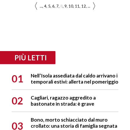
...
4
5
6
7
8
9
10
11
12
...
PIÙ LETTI
01
Nell’Isola assediata dal caldo arrivano i
temporali estivi: allerta nel pomeriggio
02
Cagliari, ragazzo aggredito a
bastonate in strada: è grave
Bono, morto schiacciato dal muro
03
crollato: una storia di famiglia segnata