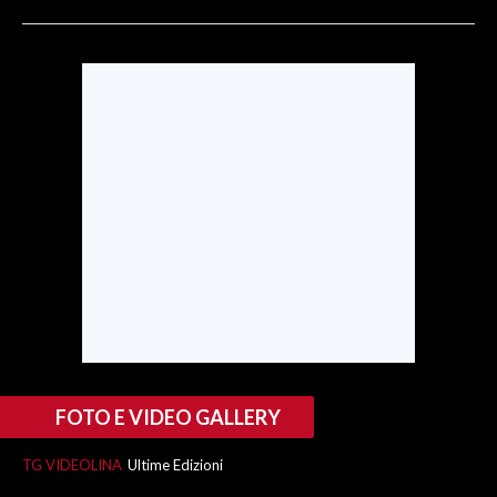
SPETTACOLI
GOSSIP
SALUTE
SARDEGNA TURISMO
SARDI NEL MONDO
NOTIZIE
EVENTI
#CARAUNIONE
FOTO E VIDEO GALLERY
3 MINUTI CON
TG VIDEOLINA
Ultime Edizioni
INSULARITÀ