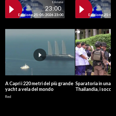
Edizione
23:00
INFO AZIENDE
Edizione 21-05-2026 23:00
Edizione 21-05-
ABBONATI
ANNUNCI
NECROLOGI
PUBBLICITÀ
SPIAGGE
STORE
A Capri i 220 metri del più grande
Sparatoria in una sc
yacht a vela del mondo
Thailandia, i soccor
Red