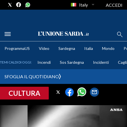
Italy
ACCEDI
METEO
ProgrammaUS
Video
Sardegna
Italia
Mondo
Po
COMUNI AL VOTO
Incendi
Sos Sardegna
Incidenti
Cagli
TEMI CALDI DI OGGI:
VIDEO
SFOGLIA IL QUOTIDIANO
FOTO
CULTURA
CRONACA SARDEGNA
CAGLIARI
PROVINCIA DI CAGLIARI
SULCIS IGLESIENTE