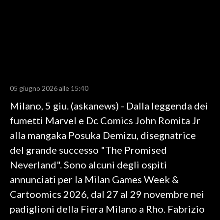
LAVORO
BANDI
SPORT IN SARDEGNA
SPORT
05 giugno 2026 alle 15:40
RISULTATI E CLASSIFICHE
Milano, 5 giu. (askanews) - Dalla leggenda dei
CALCIO
fumetti Marvel e Dc Comics John Romita Jr
CALCIO REGIONALE
alla mangaka Posuka Demizu, disegnatrice
BASKET
del grande successo "The Promised
VOLLEY
Neverland". Sono alcuni degli ospiti
MOTORI
annunciati per la Milan Games Week &
TENNIS
Cartoomics 2026, dal 27 al 29 novembre nei
ALTRI SPORT
padiglioni della Fiera Milano a Rho. Fabrizio
CULTURA