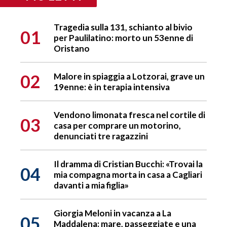
Tragedia sulla 131, schianto al bivio
01
per Paulilatino: morto un 53enne di
Oristano
02
Malore in spiaggia a Lotzorai, grave un
19enne: è in terapia intensiva
Vendono limonata fresca nel cortile di
03
casa per comprare un motorino,
denunciati tre ragazzini
Il dramma di Cristian Bucchi: «Trovai la
04
mia compagna morta in casa a Cagliari
davanti a mia figlia»
Giorgia Meloni in vacanza a La
05
Maddalena: mare, passeggiate e una