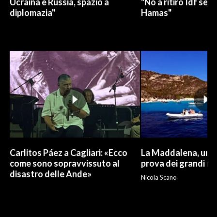
Ucraina e Russia, spazio a
"No a ritiro Idf sen
diplomazia"
Hamas"
Carlitos Páez a Cagliari: «Ecco
La Maddalena, un p
come sono sopravvissuto al
prova dei grandi nu
disastro delle Ande»
Nicola Scano