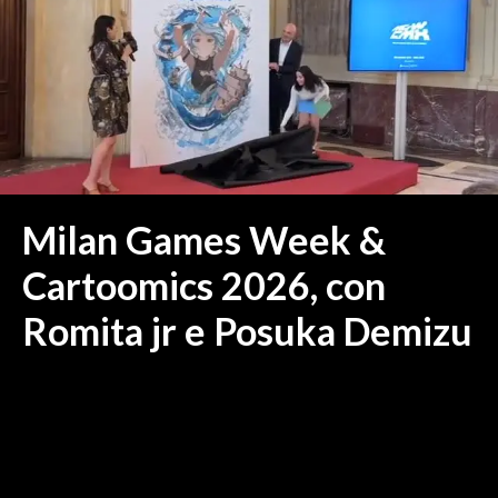
MEDIO CAMPIDANO
ORISTANO E PROVINCIA
SASSARI E PROVINCIA
GALLURA
NUORO E PROVINCIA
OGLIASTRA
AGENDA
Milan Games Week &
CRONACA
Cartoomics 2026, con
ITALIA
Romita jr e Posuka Demizu
MONDO
POLITICA
ECONOMIA
SERVIZI ALLE IMPRESE