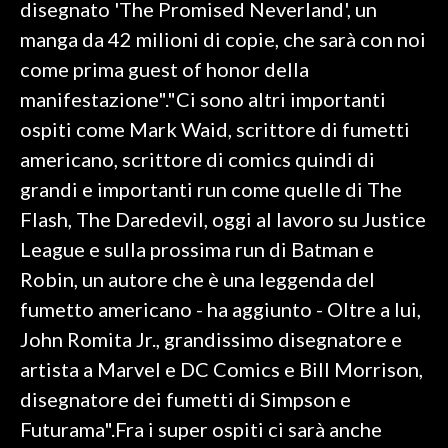
disegnato 'The Promised Neverland', un
manga da 42 milioni di copie, che sarà con noi
INFO AZIENDE
come prima guest of honor della
ABBONATI
manifestazione"."Ci sono altri importanti
ANNUNCI
ospiti come Mark Waid, scrittore di fumetti
NECROLOGI
americano, scrittore di comics quindi di
PUBBLICITÀ
grandi e importanti run come quelle di The
SPIAGGE
Flash, The Daredevil, oggi al lavoro su Justice
STORE
League e sulla prossima run di Batman e
Robin, un autore che è una leggenda del
fumetto americano - ha aggiunto - Oltre a lui,
John Romita Jr., grandissimo disegnatore e
artista a Marvel e DC Comics e Bill Morrison,
disegnatore dei fumetti di Simpson e
Futurama".Fra i super ospiti ci sarà anche