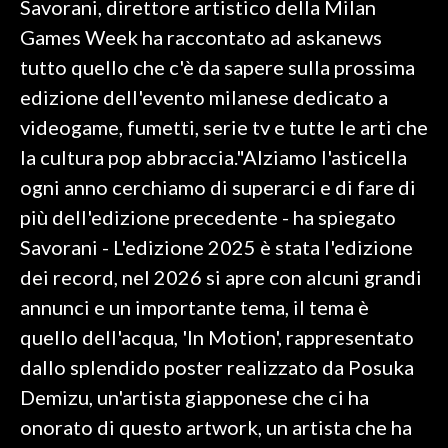
Savorani, direttore artistico della Milan
Games Week ha raccontato ad askanews
SPETTACOLI
tutto quello che c'è da sapere sulla prossima
GOSSIP
edizione dell'evento milanese dedicato a
videogame, fumetti, serie tv e tutte le arti che
SALUTE
la cultura pop abbraccia."Alziamo l'asticella
ogni anno cerchiamo di superarci e di fare di
SARDEGNA TURISMO
più dell'edizione precedente - ha spiegato
SARDI NEL MONDO
Savorani - L'edizione 2025 è stata l'edizione
NOTIZIE
dei record, nel 2026 si apre con alcuni grandi
EVENTI
annunci e un importante tema, il tema è
quello dell'acqua, 'In Motion', rappresentato
#CARAUNIONE
dallo splendido poster realizzato da Posuka
3 MINUTI CON
Demizu, un'artista giapponese che ci ha
onorato di questo artwork, un artista che ha
INSULARITÀ