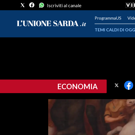
Iscriviti al canale
ProgrammaUS
Vid
TEMI CALDI DI OGG
METEO
COMUNI AL VOTO
VIDEO
ECONOMIA
FOTO
CRONACA SARDEGNA
CAGLIARI
PROVINCIA DI CAGLIARI
SULCIS IGLESIENTE