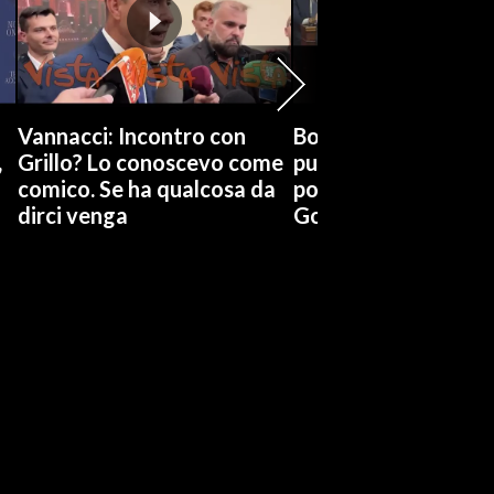
Vannacci: Incontro con
Boccia (Pd) su conti
,
Grillo? Lo conoscevo come
pubblici a Giorgetti
comico. Se ha qualcosa da
possiamo affidarci a
dirci venga
Governo a occhi chi