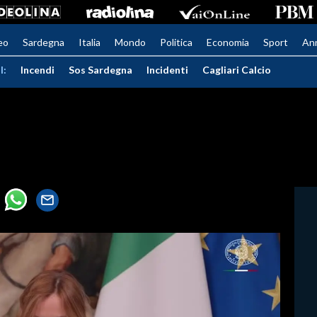
eo
Sardegna
Italia
Mondo
Politica
Economia
Sport
An
I:
Incendi
Sos Sardegna
Incidenti
Cagliari Calcio