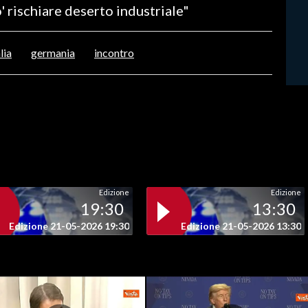
 rischiare deserto industriale"
lia
germania
incontro
Edizione
Edizione
19:30
13:30
Edizione 21-05-2026 19:30
Edizione 21-05-2026 13:30