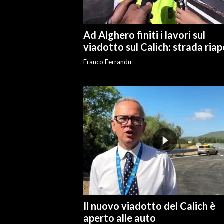
INFO AZIENDE
Ad Alghero finiti i lavori sul
ABBONATI
viadotto sul Calich: strada ria
ANNUNCI
Franco Ferrandu
NECROLOGI
PUBBLICITÀ
SPIAGGE
STORE
Il nuovo viadotto del Calich è
aperto alle auto