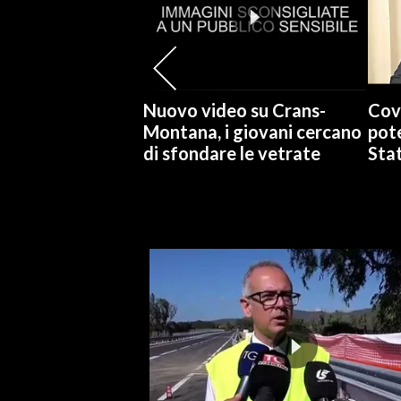
SPETTACOLI
GOSSIP
Nuovo video su Crans-
Cov
SALUTE
Montana, i giovani cercano
pote
di sfondare le vetrate
Stat
SARDEGNA TURISMO
SARDI NEL MONDO
NOTIZIE
EVENTI
#CARAUNIONE
3 MINUTI CON
INSULARITÀ