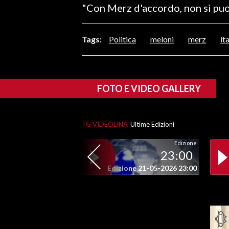
"Con Merz d'accordo, non si puo'
LAVORO
BANDI
Tags:
Politica
meloni
merz
ita
SPORT IN SARDEGNA
SPORT
FOTO E VIDEO GALLERY
RISULTATI E CLASSIFICHE
CALCIO
TG VIDEOLINA
Ultime Edizioni
CALCIO REGIONALE
BASKET
Edizione
23:00
VOLLEY
Edizione 21-05-2026 23:00
MOTORI
TENNIS
ALTRI SPORT
CULTURA