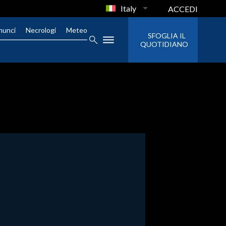
Italy
ACCEDI
nunci
Necrologi
Meteo
SFOGLIA IL
QUOTIDIANO