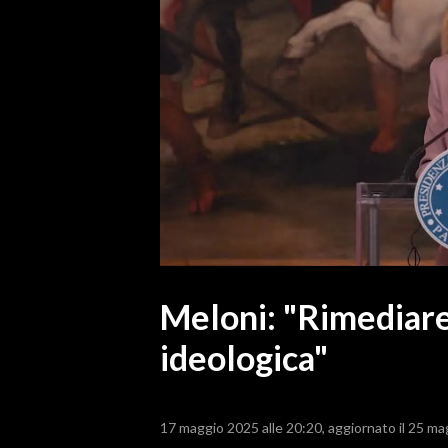
MEDIO CAMPIDANO
ORISTANO E PROVINCIA
SASSARI E PROVINCIA
GALLURA
NUORO E PROVINCIA
OGLIASTRA
AGENDA
CRONACA
ITALIA
MONDO
Meloni: "Rimediare 
ideologica"
POLITICA
ECONOMIA
17 maggio 2025 alle 20:20
aggiornato il 25 ma
SERVIZI ALLE IMPRESE