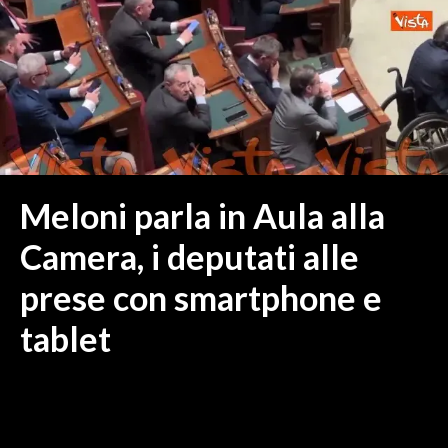
MEDIO CAMPIDANO
ORISTANO E PROVINCIA
SASSARI E PROVINCIA
GALLURA
NUORO E PROVINCIA
OGLIASTRA
AGENDA
Meloni parla in Aula alla
CRONACA
Camera, i deputati alle
ITALIA
prese con smartphone e
MONDO
tablet
POLITICA
ECONOMIA
SERVIZI ALLE IMPRESE