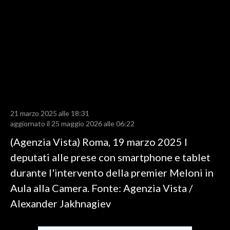
LAVORO
BANDI
SPORT IN SARDEGNA
SPORT
RISULTATI E CLASSIFICHE
CALCIO
21 marzo 2025 alle 18:31
aggiornato il 25 maggio 2026 alle 06:22
CALCIO REGIONALE
(Agenzia Vista) Roma, 19 marzo 2025 I
BASKET
deputati alle prese con smartphone e tablet
VOLLEY
durante l'intervento della premier Meloni in
MOTORI
Aula alla Camera. Fonte: Agenzia Vista /
TENNIS
Alexander Jakhnagiev
ALTRI SPORT
CULTURA