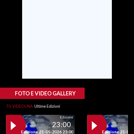
SPETTACOLI
GOSSIP
SALUTE
SARDEGNA TURISMO
SARDI NEL MONDO
NOTIZIE
EVENTI
FOTO E VIDEO GALLERY
#CARAUNIONE
TG VIDEOLINA
Ultime Edizioni
3 MINUTI CON
Edizione
23:00
Edizione 21-05-2026 23:00
Edizione 21-05-
INSULARITÀ