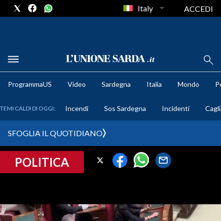
Italy
ACCEDI
METEO
ProgrammaUS
Video
Sardegna
Italia
Mondo
Po
COMUNI AL VOTO
Incendi
Sos Sardegna
Incidenti
Cagli
TEMI CALDI DI OGGI:
VIDEO
SFOGLIA IL QUOTIDIANO
FOTO
POLITICA
CRONACA SARDEGNA
CAGLIARI
PROVINCIA DI CAGLIARI
SULCIS IGLESIENTE