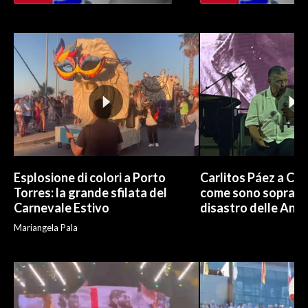
INFO AZIENDE
ABBONATI
ANNUNCI
NECROLOGI
PUBBLICITÀ
SPIAGGE
STORE
Esplosione di colori a Porto
Carlitos Páez a Cagl
Torres: la grande sfilata del
come sono sopravvi
Carnevale Estivo
disastro delle And
Mariangela Pala