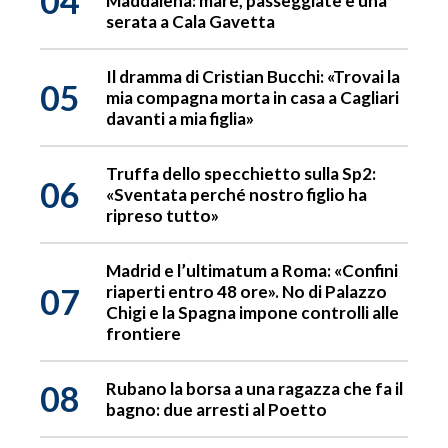
04
Maddalena: mare, passeggiate e una
serata a Cala Gavetta
Il dramma di Cristian Bucchi: «Trovai la
05
mia compagna morta in casa a Cagliari
davanti a mia figlia»
Truffa dello specchietto sulla Sp2:
06
«Sventata perché nostro figlio ha
ripreso tutto»
Madrid e l’ultimatum a Roma: «Confini
07
riaperti entro 48 ore». No di Palazzo
Chigi e la Spagna impone controlli alle
frontiere
08
Rubano la borsa a una ragazza che fa il
bagno: due arresti al Poetto