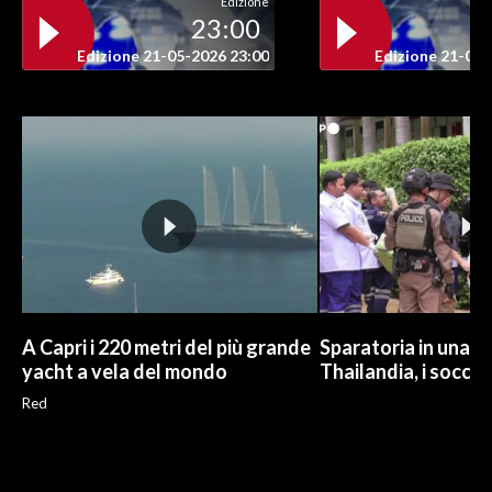
Edizione
23:00
INFO AZIENDE
Edizione 21-05-2026 23:00
Edizione 21-05-
ABBONATI
ANNUNCI
NECROLOGI
PUBBLICITÀ
SPIAGGE
STORE
A Capri i 220 metri del più grande
Sparatoria in una sc
yacht a vela del mondo
Thailandia, i soccor
Red