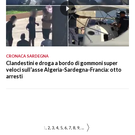
CRONACA SARDEGNA
Clandestini e droga a bordo di gommoni super
veloci sull’asse Algeria-Sardegna-Francia: otto
arresti
1
2
3
4
5
6
7
8
9
...