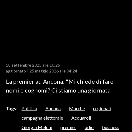
LAVORO
BANDI
SPORT IN SARDEGNA
SPORT
RISULTATI E CLASSIFICHE
CALCIO
18 settembre 2025 alle 10:25
aggiornato il 25 maggio 2026 alle 04:24
CALCIO REGIONALE
La premier ad Ancona: "Mi chiede di fare
BASKET
nomi e cognomi? Ci stiamo una giornata"
VOLLEY
MOTORI
TENNIS
Tags:
Politica
Ancona
Marche
regionali
ALTRI SPORT
campagna elettorale
Acquaroli
Giorgia Meloni
premier
odio
business
CULTURA