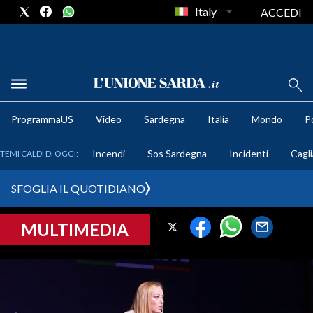
Italy
ACCEDI
METEO
ProgrammaUS
Video
Sardegna
Italia
Mondo
Po
COMUNI AL VOTO
Incendi
Sos Sardegna
Incidenti
Cagli
TEMI CALDI DI OGGI:
VIDEO
SFOGLIA IL QUOTIDIANO
FOTO
MULTIMEDIA
CRONACA SARDEGNA
CAGLIARI
PROVINCIA DI CAGLIARI
SULCIS IGLESIENTE