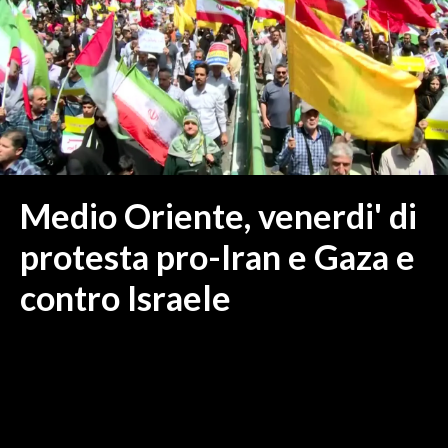
MEDIO CAMPIDANO
ORISTANO E PROVINCIA
SASSARI E PROVINCIA
GALLURA
NUORO E PROVINCIA
OGLIASTRA
AGENDA
Medio Oriente, venerdi' di
CRONACA
protesta pro-Iran e Gaza e
ITALIA
contro Israele
MONDO
POLITICA
ECONOMIA
SERVIZI ALLE IMPRESE