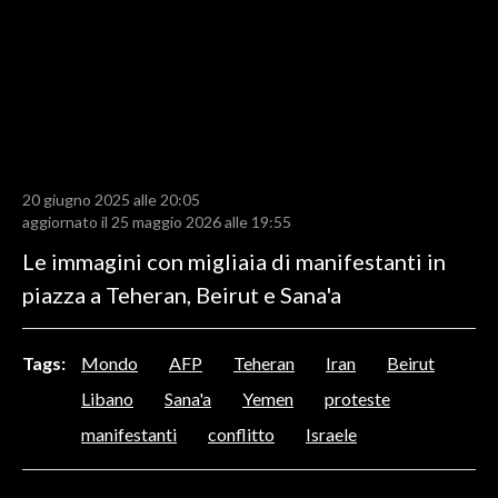
LAVORO
BANDI
SPORT IN SARDEGNA
SPORT
20 giugno 2025 alle 20:05
RISULTATI E CLASSIFICHE
aggiornato il 25 maggio 2026 alle 19:55
CALCIO
Le immagini con migliaia di manifestanti in
CALCIO REGIONALE
piazza a Teheran, Beirut e Sana'a
BASKET
VOLLEY
Tags:
Mondo
AFP
Teheran
Iran
Beirut
MOTORI
Libano
Sana'a
Yemen
proteste
TENNIS
manifestanti
conflitto
Israele
ALTRI SPORT
CULTURA