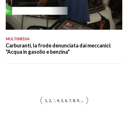
MULTIMEDIA
Carburanti, la frode denunciata dai meccanici:
"Acqua in gasolio e benzina"
1
2
3
4
5
6
7
8
9
...