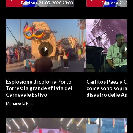
Edizione 21-05-2026 23:00
Edizione 21-05-
INFO AZIENDE
ABBONATI
ANNUNCI
NECROLOGI
PUBBLICITÀ
SPIAGGE
STORE
Esplosione di colori a Porto
Carlitos Páez a Cagl
Torres: la grande sfilata del
come sono sopravvi
Carnevale Estivo
disastro delle And
Mariangela Pala