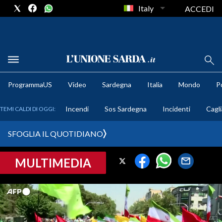
Italy
ACCEDI
METEO
ProgrammaUS
Video
Sardegna
Italia
Mondo
Po
COMUNI AL VOTO
Incendi
Sos Sardegna
Incidenti
Cagli
TEMI CALDI DI OGGI:
VIDEO
SFOGLIA IL QUOTIDIANO
FOTO
MULTIMEDIA
CRONACA SARDEGNA
CAGLIARI
PROVINCIA DI CAGLIARI
SULCIS IGLESIENTE