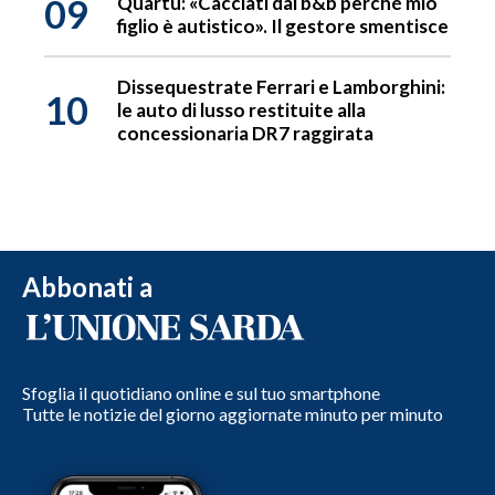
09
Quartu: «Cacciati dal b&b perché mio
figlio è autistico». Il gestore smentisce
Dissequestrate Ferrari e Lamborghini:
10
le auto di lusso restituite alla
concessionaria DR7 raggirata
Abbonati a
Sfoglia il quotidiano online e sul tuo smartphone
Tutte le notizie del giorno aggiornate minuto per minuto