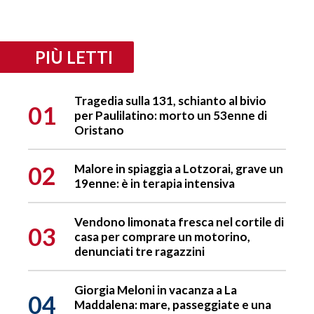
PIÙ LETTI
Tragedia sulla 131, schianto al bivio
01
per Paulilatino: morto un 53enne di
Oristano
02
Malore in spiaggia a Lotzorai, grave un
19enne: è in terapia intensiva
Vendono limonata fresca nel cortile di
03
casa per comprare un motorino,
denunciati tre ragazzini
Giorgia Meloni in vacanza a La
04
Maddalena: mare, passeggiate e una