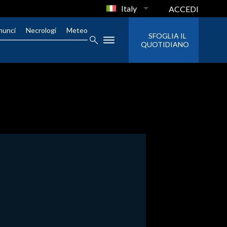
Italy
ACCEDI
nunci
Necrologi
Meteo
SFOGLIA IL
QUOTIDIANO