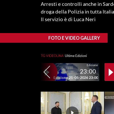
Arresti e controlli anche in Sar
LAVORO
droga della Polizia in tutta Italia
BANDI
Il servizio è di Luca Neri
SPORT IN SARDEGNA
FOTO E VIDEO GALLERY
SPORT
RISULTATI E CLASSIFICHE
CALCIO
TG VIDEOLINA
Ultime Edizioni
CALCIO REGIONALE
Edizione
23:00
BASKET
Edizione 21-05-2026 23:00
VOLLEY
MOTORI
TENNIS
ALTRI SPORT
CULTURA