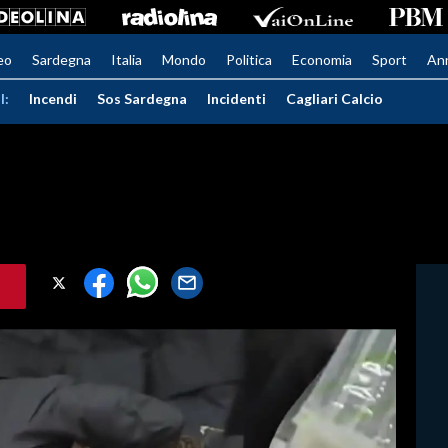
eo
Sardegna
Italia
Mondo
Politica
Economia
Sport
An
I:
Incendi
Sos Sardegna
Incidenti
Cagliari Calcio