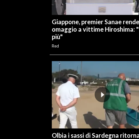
INFO AZIENDE
Giappone, premier Sanae rend
ABBONATI
omaggio a vittime Hiroshima: 
ANNUNCI
più"
NECROLOGI
Red
PUBBLICITÀ
SPIAGGE
STORE
Olbia i sassi di Sardegna ritorn