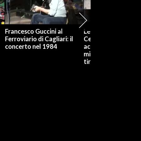
Francesco Guccini al
Legge elettorale, Cra
Ferroviario di Cagliari: il
Centrodestra trove
concerto nel 1984
accordo, in FI una
minoranza di franch
tiratori