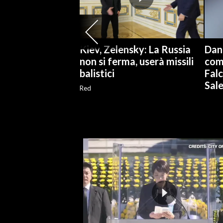
SPETTACOLI
GOSSIP
Kiev, Zelensky: La Russia
Dan
non si ferma, userà missili
comu
SALUTE
balistici
Falc
Sal
Red
SARDEGNA TURISMO
SARDI NEL MONDO
NOTIZIE
EVENTI
#CARAUNIONE
3 MINUTI CON
INSULARITÀ