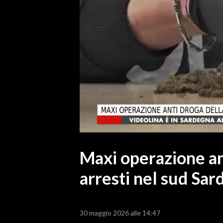
MEDIO CAMPIDANO
ORISTANO E PROVINCIA
SASSARI E PROVINCIA
GALLURA
NUORO E PROVINCIA
OGLIASTRA
AGENDA
CRONACA
ITALIA
MONDO
Maxi operazione ant
arresti nel sud Sa
POLITICA
ECONOMIA
30 maggio 2026 alle 14:47
SERVIZI ALLE IMPRESE