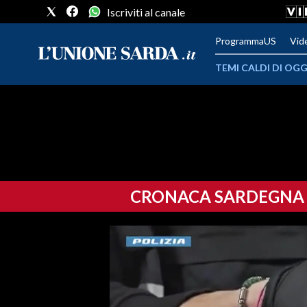
Iscriviti al canale
ProgrammaUS
Vid
TEMI CALDI DI OGG
METEO
COMUNI AL VOTO
VIDEO
CRONACA SARDEGNA
FOTO
CRONACA SARDEGNA
CAGLIARI
PROVINCIA DI CAGLIARI
SULCIS IGLESIENTE