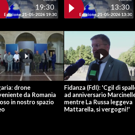
19:30
13:30
Edizione 21-05-2026 19:30
Edizione 21-05-2026 13:30
aria: drone
Fidanza (FdI): 'Cgil di spall
veniente da Romania
ad anniversario Marcinell
oso in nostro spazio
mentre La Russa leggeva
eo
Mattarella, si vergogni!'