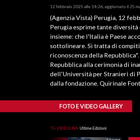
12 febbraio 2025 alle 14:26
aggiornato il 25 m
LAVORO
(Agenzia Vista) Perugia, 12 febbr
BANDI
Perugia esprime tante diversità
SPORT IN SARDEGNA
insieme: che l'Italia è Paese acc
sottolineare. Si tratta di compit
SPORT
riconoscenza della Repubblica". 
RISULTATI E CLASSIFICHE
Repubblica alla cerimonia di in
CALCIO
dell’Università per Stranieri di
CALCIO REGIONALE
dalla fondazione. Quirinale Fon
BASKET
VOLLEY
MOTORI
FOTO E VIDEO GALLERY
TENNIS
ALTRI SPORT
TG VIDEOLINA
Ultime Edizioni
CULTURA
Edizione