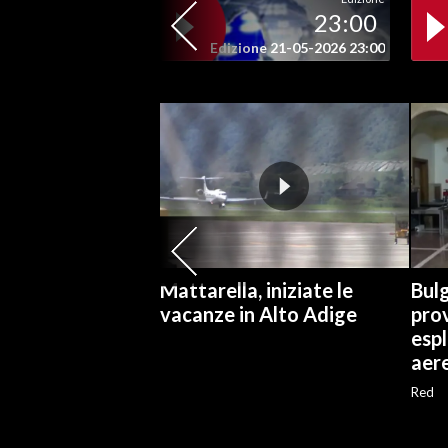
23:00
SPETTACOLI
Edizione 21-05-2026 23:00
GOSSIP
SALUTE
SARDEGNA TURISMO
SARDI NEL MONDO
NOTIZIE
Mattarella, iniziate le
Bulg
EVENTI
vacanze in Alto Adige
pro
espl
#CARAUNIONE
aer
Red
3 MINUTI CON
INSULARITÀ