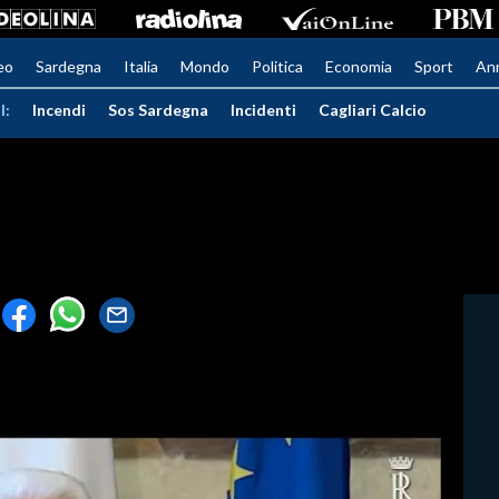
eo
Sardegna
Italia
Mondo
Politica
Economia
Sport
An
I:
Incendi
Sos Sardegna
Incidenti
Cagliari Calcio