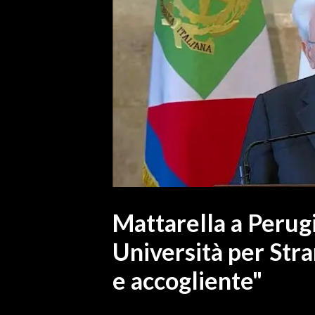
MEDIO CAMPIDANO
ORISTANO E PROVINCIA
SASSARI E PROVINCIA
GALLURA
NUORO E PROVINCIA
OGLIASTRA
AGENDA
CRONACA
ITALIA
MONDO
Mattarella a Perug
Università per Stra
POLITICA
e accogliente"
ECONOMIA
SERVIZI ALLE IMPRESE