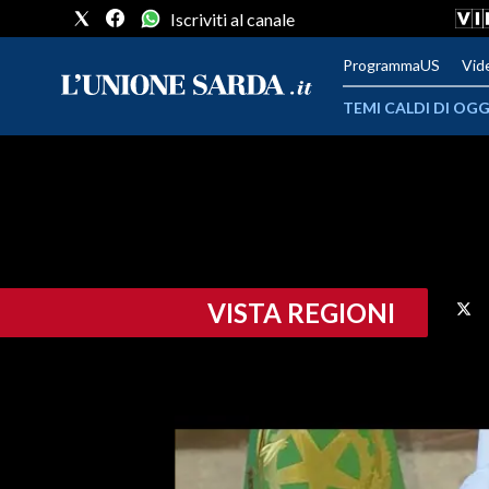
Iscriviti al canale
ProgrammaUS
Vid
TEMI CALDI DI OGG
METEO
COMUNI AL VOTO
VIDEO
VISTA REGIONI
FOTO
CRONACA SARDEGNA
CAGLIARI
PROVINCIA DI CAGLIARI
SULCIS IGLESIENTE