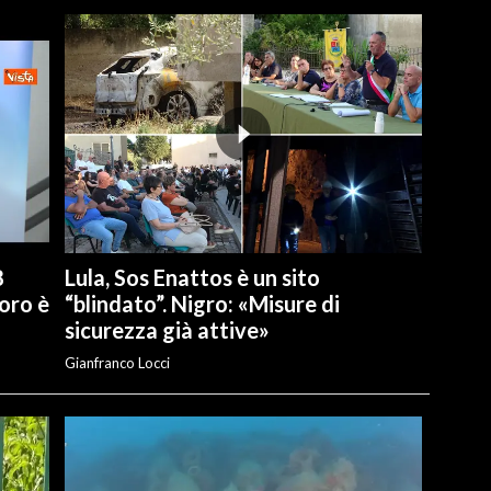
8
Lula, Sos Enattos è un sito
oro è
“blindato”. Nigro: «Misure di
sicurezza già attive»
Gianfranco Locci