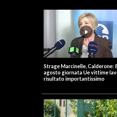
INFO AZIENDE
ABBONATI
ANNUNCI
NECROLOGI
PUBBLICITÀ
SPIAGGE
STORE
Strage Marcinelle, Calderone: 
agosto giornata Ue vittime lav
risultato importantissimo