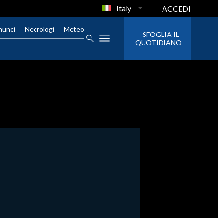
Italy
ACCEDI
nunci
Necrologi
Meteo
SFOGLIA IL
QUOTIDIANO