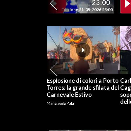
23:00
Edizione 21-05-2026 23:00
SPETTACOLI
GOSSIP
SALUTE
SARDEGNA TURISMO
SARDI NEL MONDO
NOTIZIE
Esplosione di colori a Porto
Carl
Torres: la grande sfilata del
Cag
EVENTI
Carnevale Estivo
sopr
del
#CARAUNIONE
Mariangela Pala
3 MINUTI CON
INSULARITÀ