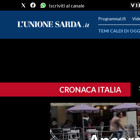
Iscriviti al canale
ProgrammaUS
Vid
TEMI CALDI DI OGG
METEO
COMUNI AL VOTO
VIDEO
CRONACA ITALIA
FOTO
CRONACA SARDEGNA
CAGLIARI
PROVINCIA DI CAGLIARI
SULCIS IGLESIENTE