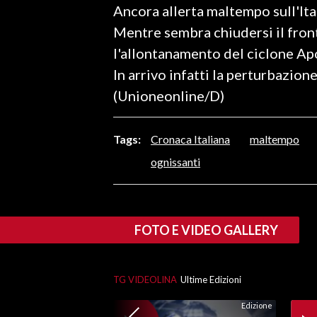
Ancora allerta maltempo sull'Ital
LAVORO
Mentre sembra chiudersi il fron
BANDI
l'allontanamento del ciclone Apol
In arrivo infatti la perturbazio
SPORT IN SARDEGNA
(Unioneonline/D)
SPORT
RISULTATI E CLASSIFICHE
Tags:
Cronaca Italiana
maltempo
CALCIO
ognissanti
CALCIO REGIONALE
BASKET
VOLLEY
FOTO E VIDEO GALLERY
MOTORI
TENNIS
ALTRI SPORT
TG VIDEOLINA
Ultime Edizioni
Edizione
CULTURA