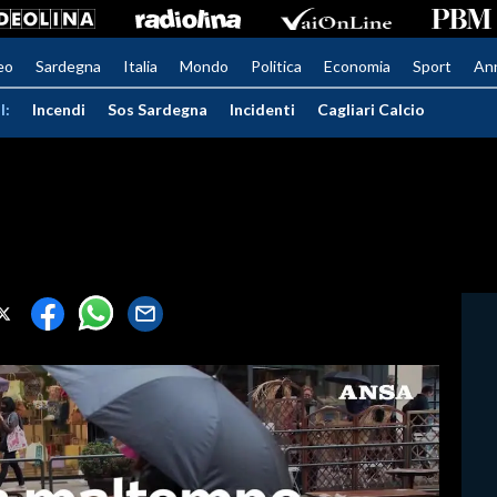
eo
Sardegna
Italia
Mondo
Politica
Economia
Sport
An
I:
Incendi
Sos Sardegna
Incidenti
Cagliari Calcio