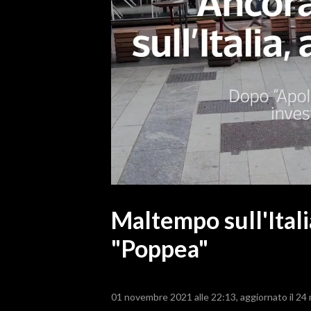
MEDIO CAMPIDANO
ORISTANO E PROVINCIA
SASSARI E PROVINCIA
GALLURA
NUORO E PROVINCIA
OGLIASTRA
AGENDA
CRONACA
ITALIA
MONDO
Maltempo sull'Itali
"Poppea"
POLITICA
ECONOMIA
01 novembre 2021 alle 22:13
aggiornato il 24
SERVIZI ALLE IMPRESE