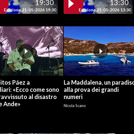
19:30
13:30
Edizione 21-05-2026 19:30
Edizione 21-05-2026 13:30
itos Páez a
La Maddalena, un paradis
liari: «Ecco come sono
alla prova dei grandi
avvissuto al disastro
numeri
le Ande»
Nicola Scano