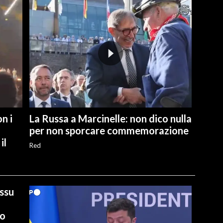
n i
La Russa a Marcinelle: non dico nulla
per non sporcare commemorazione
il
Red
ussu
io