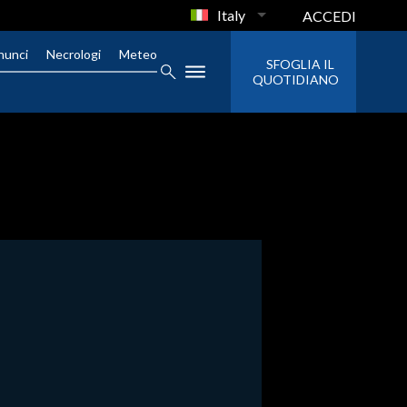
Italy
ACCEDI
nunci
Necrologi
Meteo
SFOGLIA IL
QUOTIDIANO