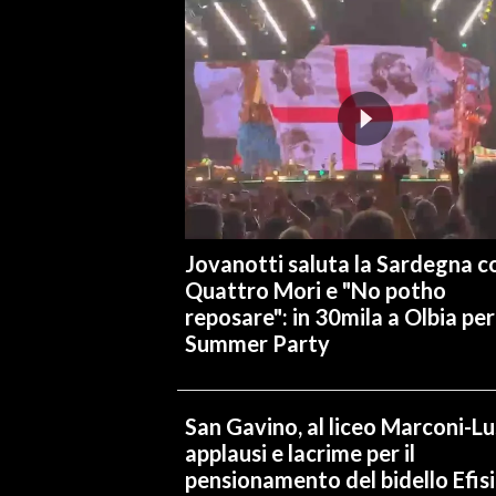
INFO AZIENDE
ABBONATI
ANNUNCI
NECROLOGI
PUBBLICITÀ
SPIAGGE
STORE
Jovanotti saluta la Sardegna co
Quattro Mori e "No potho
reposare": in 30mila a Olbia per 
Summer Party
San Gavino, al liceo Marconi-L
applausi e lacrime per il
pensionamento del bidello Efis