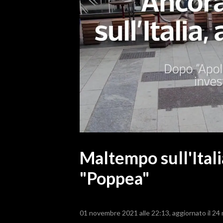
MEDIO CAMPIDANO
ORISTANO E PROVINCIA
SASSARI E PROVINCIA
GALLURA
NUORO E PROVINCIA
OGLIASTRA
AGENDA
CRONACA
ITALIA
MONDO
Maltempo sull'Itali
"Poppea"
POLITICA
ECONOMIA
01 novembre 2021 alle 22:13
aggiornato il 24
SERVIZI ALLE IMPRESE