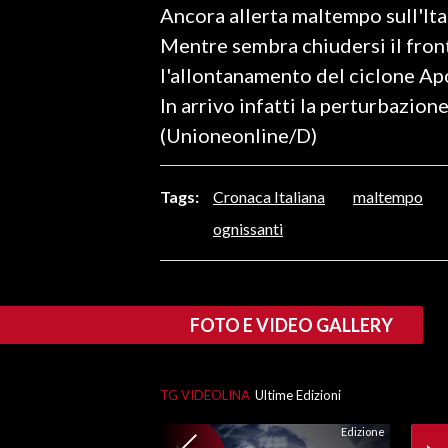
Ancora allerta maltempo sull'Ital
LAVORO
Mentre sembra chiudersi il fron
BANDI
l'allontanamento del ciclone Apol
In arrivo infatti la perturbazio
SPORT IN SARDEGNA
(Unioneonline/D)
SPORT
RISULTATI E CLASSIFICHE
Tags:
Cronaca Italiana
maltempo
CALCIO
ognissanti
CALCIO REGIONALE
BASKET
VOLLEY
FOTO E VIDEO GALLERY
MOTORI
TENNIS
ALTRI SPORT
TG VIDEOLINA
Ultime Edizioni
Edizione
CULTURA