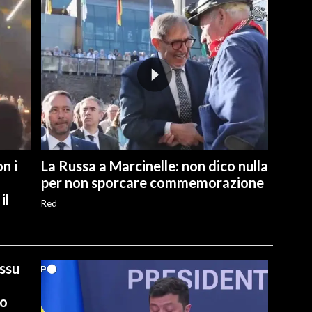
n i
La Russa a Marcinelle: non dico nulla
per non sporcare commemorazione
il
Red
ussu
io