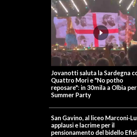
INFO AZIENDE
ABBONATI
ANNUNCI
NECROLOGI
PUBBLICITÀ
SPIAGGE
STORE
Jovanotti saluta la Sardegna co
Quattro Mori e "No potho
reposare": in 30mila a Olbia per 
Summer Party
San Gavino, al liceo Marconi-L
applausi e lacrime per il
pensionamento del bidello Efis