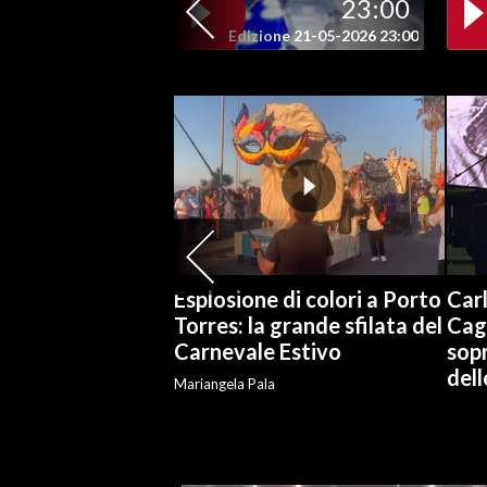
23:00
Edizione 21-05-2026 23:00
SPETTACOLI
GOSSIP
SALUTE
SARDEGNA TURISMO
SARDI NEL MONDO
NOTIZIE
Esplosione di colori a Porto
Carl
Torres: la grande sfilata del
Cag
EVENTI
Carnevale Estivo
sopr
del
#CARAUNIONE
Mariangela Pala
3 MINUTI CON
INSULARITÀ