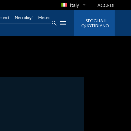
Italy
ACCEDI
nunci
Necrologi
Meteo
SFOGLIA IL
QUOTIDIANO