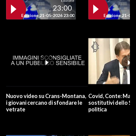
Edizione
23:00
INFO AZIENDE
Edizione 21-05-2026 23:00
Edizione 21-05-
ABBONATI
ANNUNCI
NECROLOGI
PUBBLICITÀ
SPIAGGE
STORE
Nuovo video su Crans-Montana,
Covid, Conte: Mai u
i giovani cercano di sfondare le
sostitutivi dello St
vetrate
politica