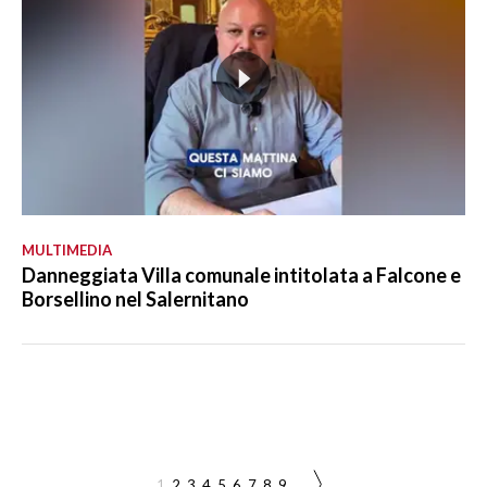
MULTIMEDIA
Danneggiata Villa comunale intitolata a Falcone e
Borsellino nel Salernitano
1
2
3
4
5
6
7
8
9
...