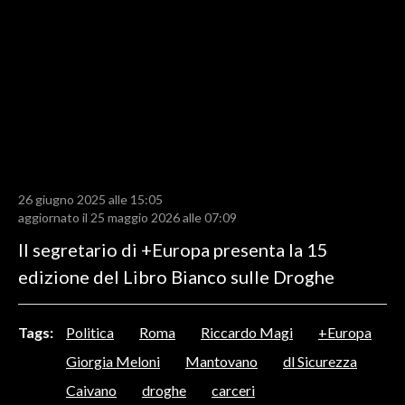
LAVORO
BANDI
SPORT IN SARDEGNA
SPORT
RISULTATI E CLASSIFICHE
CALCIO
26 giugno 2025 alle 15:05
aggiornato il 25 maggio 2026 alle 07:09
CALCIO REGIONALE
Il segretario di +Europa presenta la 15
BASKET
edizione del Libro Bianco sulle Droghe
VOLLEY
MOTORI
TENNIS
Tags:
Politica
Roma
Riccardo Magi
+Europa
ALTRI SPORT
Giorgia Meloni
Mantovano
dl Sicurezza
Caivano
droghe
carceri
CULTURA