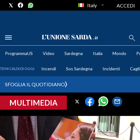
Italy
ACCEDI
METEO
ProgrammaUS
Video
Sardegna
Italia
Mondo
Po
COMUNI AL VOTO
Incendi
Sos Sardegna
Incidenti
Cagli
TEMI CALDI DI OGGI:
VIDEO
SFOGLIA IL QUOTIDIANO
FOTO
MULTIMEDIA
CRONACA SARDEGNA
CAGLIARI
PROVINCIA DI CAGLIARI
SULCIS IGLESIENTE