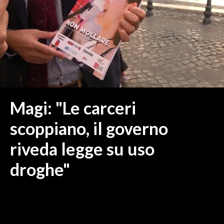
MEDIO CAMPIDANO
ORISTANO E PROVINCIA
SASSARI E PROVINCIA
GALLURA
NUORO E PROVINCIA
OGLIASTRA
AGENDA
Magi: "Le carceri
CRONACA
scoppiano, il governo
ITALIA
riveda legge su uso
MONDO
droghe"
POLITICA
ECONOMIA
SERVIZI ALLE IMPRESE