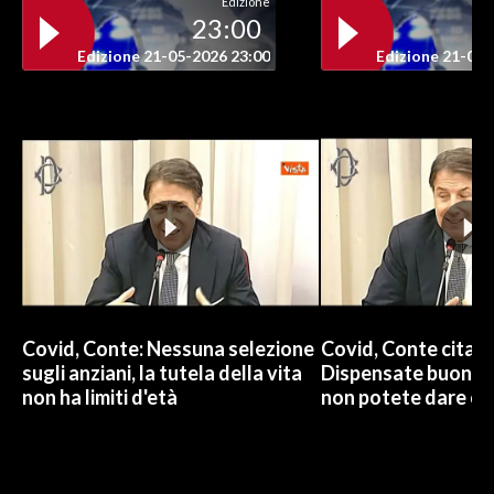
Edizione
23:00
INFO AZIENDE
Edizione 21-05-2026 23:00
Edizione 21-05-
ABBONATI
ANNUNCI
NECROLOGI
PUBBLICITÀ
SPIAGGE
STORE
Covid, Conte: Nessuna selezione
Covid, Conte cita 
sugli anziani, la tutela della vita
Dispensate buoni c
non ha limiti d'età
non potete dare ca