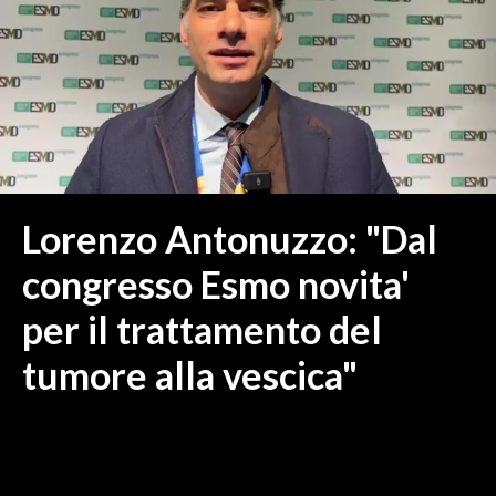
MEDIO CAMPIDANO
ORISTANO E PROVINCIA
SASSARI E PROVINCIA
GALLURA
NUORO E PROVINCIA
OGLIASTRA
AGENDA
Lorenzo Antonuzzo: "Dal
CRONACA
congresso Esmo novita'
ITALIA
per il trattamento del
MONDO
tumore alla vescica"
POLITICA
ECONOMIA
SERVIZI ALLE IMPRESE