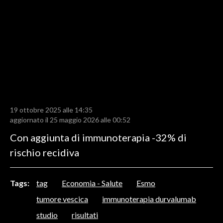
LAVORO
BANDI
SPORT IN SARDEGNA
SPORT
RISULTATI E CLASSIFICHE
CALCIO
19 ottobre 2025 alle 14:35
aggiornato il 25 maggio 2026 alle 00:52
CALCIO REGIONALE
Con aggiunta di immunoterapia -32% di
BASKET
rischio recidiva
VOLLEY
MOTORI
TENNIS
Tags:
tag
Economia - Salute
Esmo
ALTRI SPORT
tumore vescica
immunoterapia durvalumab
studio
risultati
CULTURA