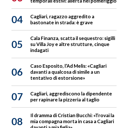
temporali estivi: allerta nel pomeriggio
04
Cagliari, ragazzo aggredito a
bastonate in strada: è grave
Cala Finanza, scatta il sequestro: sigilli
05
su Villa Joy e altre strutture, cinque
indagati
Caso Esposito, l’Ad Melis: «Cagliari
06
davanti a qualcosa di simile a un
tentativo di estorsione»
07
Cagliari, aggrediscono la dipendente
per rapinare la pizzeria al taglio
Il dramma di Cristian Bucchi: «Trovai la
08
mia compagna morta in casa a Cagliari
davanti a mia figlia»