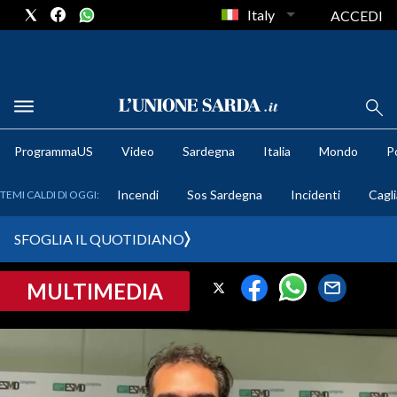
Italy
ACCEDI
METEO
ProgrammaUS
Video
Sardegna
Italia
Mondo
Po
COMUNI AL VOTO
Incendi
Sos Sardegna
Incidenti
Cagli
TEMI CALDI DI OGGI:
VIDEO
SFOGLIA IL QUOTIDIANO
FOTO
MULTIMEDIA
CRONACA SARDEGNA
CAGLIARI
PROVINCIA DI CAGLIARI
SULCIS IGLESIENTE