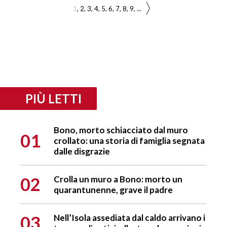
1
2
3
4
5
6
7
8
9
...
PIÙ LETTI
Bono, morto schiacciato dal muro
01
crollato: una storia di famiglia segnata
dalle disgrazie
02
Crolla un muro a Bono: morto un
quarantunenne, grave il padre
03
Nell’Isola assediata dal caldo arrivano i