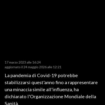
LAVORO
BANDI
SPORT IN SARDEGNA
SPORT
RISULTATI E CLASSIFICHE
CALCIO
CALCIO REGIONALE
17 marzo 2023 alle 16:24
BASKET
aggiornato il 24 maggio 2026 alle 12:21
VOLLEY
La pandemia di Covid-19 potrebbe
MOTORI
stabilizzarsi quest'anno fino a rappresentare
TENNIS
una minaccia simile all'influenza, ha
ALTRI SPORT
dichiarato l'Organizzazione Mondiale della
Sanità.
CULTURA