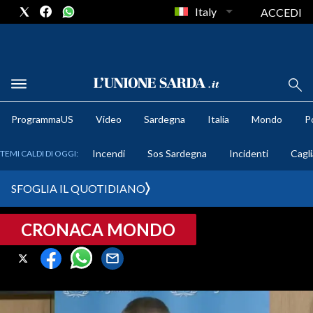
Italy
ACCEDI
METEO
ProgrammaUS
Video
Sardegna
Italia
Mondo
Po
COMUNI AL VOTO
Incendi
Sos Sardegna
Incidenti
Cagli
TEMI CALDI DI OGGI:
VIDEO
SFOGLIA IL QUOTIDIANO
FOTO
CRONACA MONDO
CRONACA SARDEGNA
CAGLIARI
PROVINCIA DI CAGLIARI
SULCIS IGLESIENTE