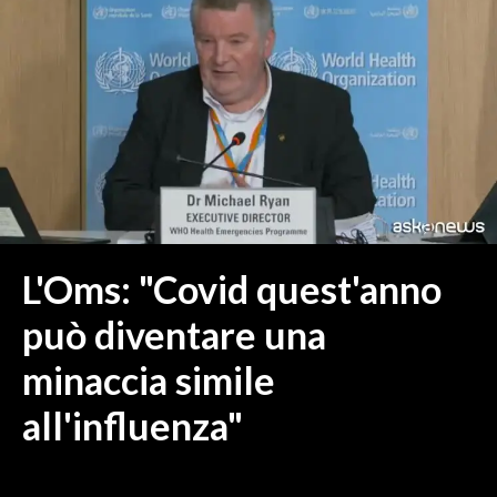
MEDIO CAMPIDANO
ORISTANO E PROVINCIA
SASSARI E PROVINCIA
GALLURA
NUORO E PROVINCIA
OGLIASTRA
AGENDA
CRONACA
L'Oms: "Covid quest'anno
ITALIA
può diventare una
MONDO
minaccia simile
POLITICA
all'influenza"
ECONOMIA
SERVIZI ALLE IMPRESE