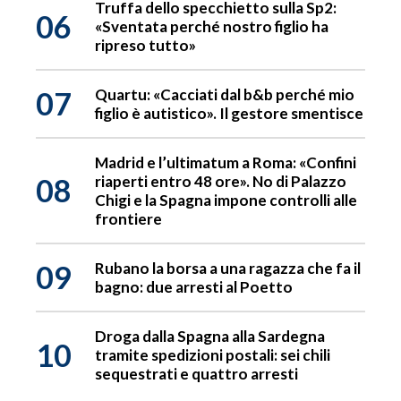
Truffa dello specchietto sulla Sp2:
06
«Sventata perché nostro figlio ha
ripreso tutto»
07
Quartu: «Cacciati dal b&b perché mio
figlio è autistico». Il gestore smentisce
Madrid e l’ultimatum a Roma: «Confini
08
riaperti entro 48 ore». No di Palazzo
Chigi e la Spagna impone controlli alle
frontiere
09
Rubano la borsa a una ragazza che fa il
bagno: due arresti al Poetto
Droga dalla Spagna alla Sardegna
10
tramite spedizioni postali: sei chili
sequestrati e quattro arresti