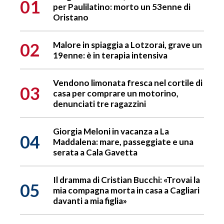
01
per Paulilatino: morto un 53enne di
Oristano
02
Malore in spiaggia a Lotzorai, grave un
19enne: è in terapia intensiva
Vendono limonata fresca nel cortile di
03
casa per comprare un motorino,
denunciati tre ragazzini
Giorgia Meloni in vacanza a La
04
Maddalena: mare, passeggiate e una
serata a Cala Gavetta
Il dramma di Cristian Bucchi: «Trovai la
05
mia compagna morta in casa a Cagliari
davanti a mia figlia»