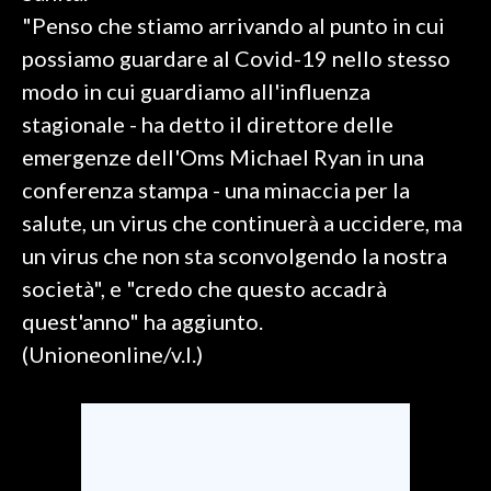
"Penso che stiamo arrivando al punto in cui
SPETTACOLI
possiamo guardare al Covid-19 nello stesso
modo in cui guardiamo all'influenza
GOSSIP
stagionale - ha detto il direttore delle
SALUTE
emergenze dell'Oms Michael Ryan in una
conferenza stampa - una minaccia per la
SARDEGNA TURISMO
salute, un virus che continuerà a uccidere, ma
un virus che non sta sconvolgendo la nostra
SARDI NEL MONDO
società", e "credo che questo accadrà
NOTIZIE
quest'anno" ha aggiunto.
EVENTI
(Unioneonline/v.l.)
#CARAUNIONE
3 MINUTI CON
INSULARITÀ