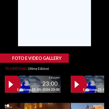
INFO AZIENDE
ABBONATI
ANNUNCI
NECROLOGI
PUBBLICITÀ
SPIAGGE
STORE
FOTO E VIDEO GALLERY
TG VIDEOLINA
Ultime Edizioni
Edizione
23:00
Edizione 21-05-2026 23:00
Edizione 21-05-