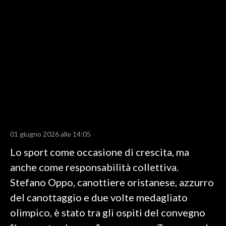
LAVORO
BANDI
SPORT IN SARDEGNA
SPORT
RISULTATI E CLASSIFICHE
CALCIO
CALCIO REGIONALE
01 giugno 2026 alle 14:05
BASKET
Lo sport come occasione di crescita, ma
VOLLEY
anche come responsabilità collettiva.
MOTORI
Stefano Oppo, canottiere oristanese, azzurro
TENNIS
del canottaggio e due volte medagliato
ALTRI SPORT
olimpico, è stato tra gli ospiti del convegno
CULTURA