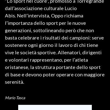
“Lo sport nel cuore”, promosso a Torregrande
dall’associazione culturale Lucio
SPETTACOLI
Abis. Nell’intervista, Oppo richiama
l’importanza dello sport per le nuove
GOSSIP
generazioni, sottolineando però che non
SALUTE
basta celebrare i risultati dei campioni: serve
sostenere ogni giorno il lavoro di chi tiene
SARDEGNA TURISMO
vive le società sportive. Allenatori, dirigenti
SARDI NEL MONDO
e volontari rappresentano, per l’atleta
NOTIZIE
oristanese, la struttura portante dello sport
EVENTI
di base e devono poter operare con maggiore
serenità.
#CARAUNIONE
3 MINUTI CON
Mario Tasca
INSULARITÀ