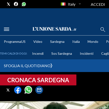
Italy
ACCEDI
METEO
ProgrammaUS
Video
Sardegna
Italia
Mondo
Po
COMUNI AL VOTO
Incendi
Sos Sardegna
Incidenti
Cagli
TEMI CALDI DI OGGI:
VIDEO
SFOGLIA IL QUOTIDIANO
FOTO
CRONACA SARDEGNA
CRONACA SARDEGNA
CAGLIARI
PROVINCIA DI CAGLIARI
SULCIS IGLESIENTE