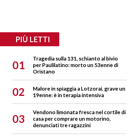
PIÙ LETTI
Tragedia sulla 131, schianto al bivio
01
per Paulilatino: morto un 53enne di
Oristano
02
Malore in spiaggia a Lotzorai, grave un
19enne: è in terapia intensiva
Vendono limonata fresca nel cortile di
03
casa per comprare un motorino,
denunciati tre ragazzini