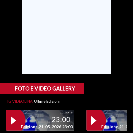
INFO AZIENDE
ABBONATI
ANNUNCI
NECROLOGI
PUBBLICITÀ
SPIAGGE
STORE
FOTO E VIDEO GALLERY
TG VIDEOLINA
Ultime Edizioni
Edizione
23:00
Edizione 21-05-2026 23:00
Edizione 21-05-