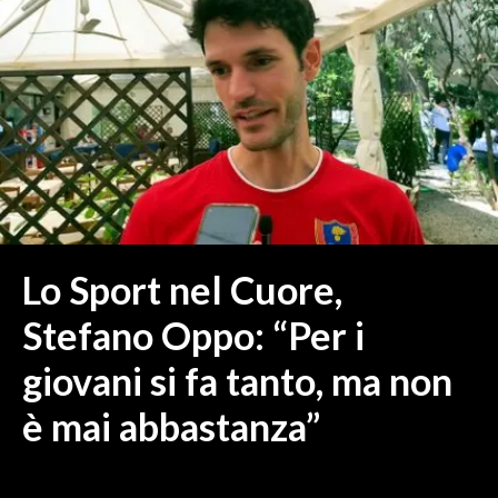
MEDIO CAMPIDANO
ORISTANO E PROVINCIA
SASSARI E PROVINCIA
GALLURA
NUORO E PROVINCIA
OGLIASTRA
AGENDA
CRONACA
Lo Sport nel Cuore,
ITALIA
Stefano Oppo: “Per i
MONDO
giovani si fa tanto, ma non
POLITICA
è mai abbastanza”
ECONOMIA
SERVIZI ALLE IMPRESE