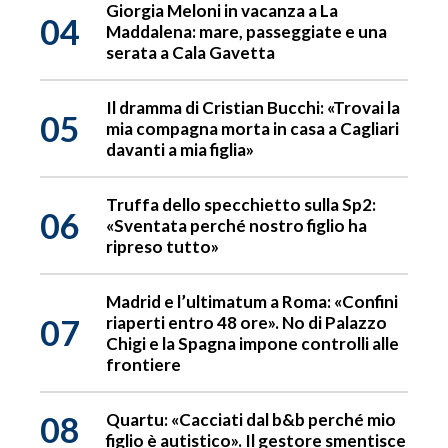
Giorgia Meloni in vacanza a La
04
Maddalena: mare, passeggiate e una
serata a Cala Gavetta
Il dramma di Cristian Bucchi: «Trovai la
05
mia compagna morta in casa a Cagliari
davanti a mia figlia»
Truffa dello specchietto sulla Sp2:
06
«Sventata perché nostro figlio ha
ripreso tutto»
Madrid e l’ultimatum a Roma: «Confini
07
riaperti entro 48 ore». No di Palazzo
Chigi e la Spagna impone controlli alle
frontiere
08
Quartu: «Cacciati dal b&b perché mio
figlio è autistico». Il gestore smentisce