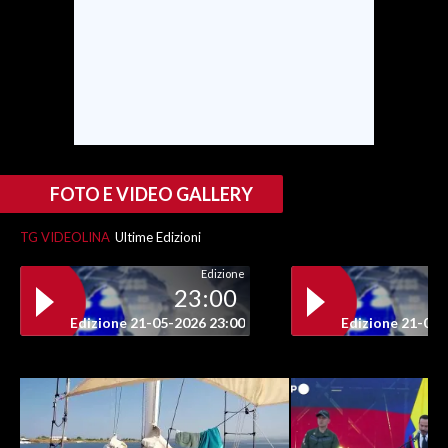
SPETTACOLI
GOSSIP
SALUTE
SARDEGNA TURISMO
FOTO E VIDEO GALLERY
SARDI NEL MONDO
TG VIDEOLINA
Ultime Edizioni
NOTIZIE
Edizione
23:00
EVENTI
Edizione 21-05-2026 23:00
Edizione 21-05-
#CARAUNIONE
3 MINUTI CON
INSULARITÀ