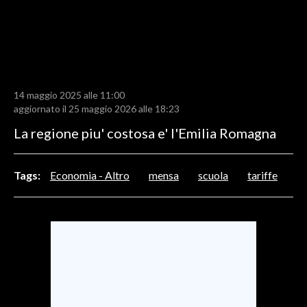
LAVORO
BANDI
SPORT IN SARDEGNA
14 maggio 2025 alle 11:00
SPORT
aggiornato il 25 maggio 2026 alle 18:23
RISULTATI E CLASSIFICHE
La regione piu' costosa e' l'Emilia Romagna
CALCIO
CALCIO REGIONALE
Tags:
Economia - Altro
mensa
scuola
tariffe
BASKET
VOLLEY
MOTORI
TENNIS
ALTRI SPORT
CULTURA