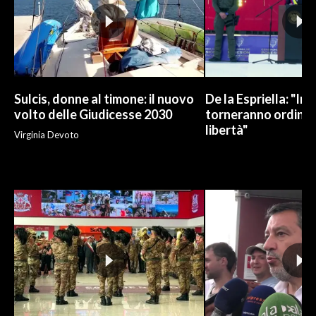
INFO AZIENDE
ABBONATI
ANNUNCI
NECROLOGI
Sulcis, donne al timone: il nuovo
De la Espriella: "In
volto delle Giudicesse 2030
torneranno ordine, 
PUBBLICITÀ
libertà"
Virginia Devoto
SPIAGGE
STORE