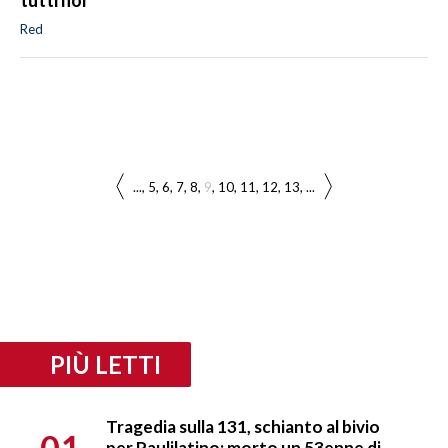
Red
...
5
6
7
8
9
10
11
12
13
...
PIÙ LETTI
Tragedia sulla 131, schianto al bivio
01
per Paulilatino: morto un 53enne di