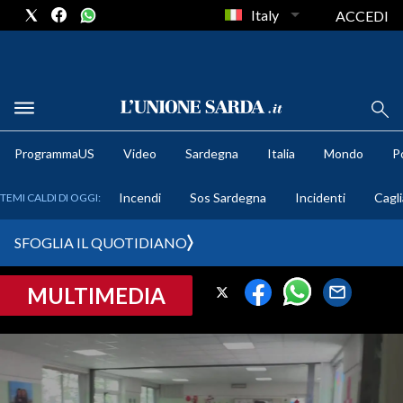
Italy
ACCEDI
METEO
ProgrammaUS
Video
Sardegna
Italia
Mondo
Po
COMUNI AL VOTO
Incendi
Sos Sardegna
Incidenti
Cagli
TEMI CALDI DI OGGI:
VIDEO
SFOGLIA IL QUOTIDIANO
FOTO
MULTIMEDIA
CRONACA SARDEGNA
CAGLIARI
PROVINCIA DI CAGLIARI
SULCIS IGLESIENTE