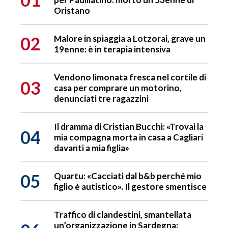
Oristano
02
Malore in spiaggia a Lotzorai, grave un
19enne: è in terapia intensiva
Vendono limonata fresca nel cortile di
03
casa per comprare un motorino,
denunciati tre ragazzini
Il dramma di Cristian Bucchi: «Trovai la
04
mia compagna morta in casa a Cagliari
davanti a mia figlia»
05
Quartu: «Cacciati dal b&b perché mio
figlio è autistico». Il gestore smentisce
Traffico di clandestini, smantellata
un’organizzazione in Sardegna: