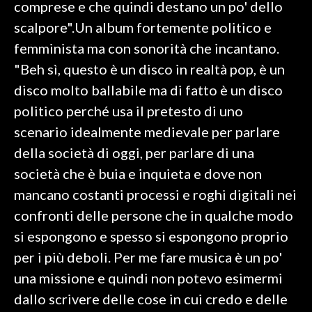
comprese e che quindi destano un po' dello
scalpore".Un album fortemente politico e
INFO AZIENDE
femminista ma con sonorità che incantano.
ABBONATI
"Beh sì, questo è un disco in realtà pop, è un
ANNUNCI
disco molto ballabile ma di fatto è un disco
NECROLOGI
politico perché usa il pretesto di uno
PUBBLICITÀ
scenario idealmente medievale per parlare
SPIAGGE
della società di oggi, per parlare di una
STORE
società che è buia e inquieta e dove non
mancano costanti processi e roghi digitali nei
confronti delle persone che in qualche modo
si espongono e spesso si espongono proprio
per i più deboli. Per me fare musica è un po'
una missione e quindi non potevo esimermi
dallo scrivere delle cose in cui credo e delle