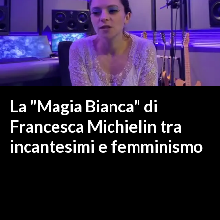
MEDIO CAMPIDANO
ORISTANO E PROVINCIA
SASSARI E PROVINCIA
GALLURA
NUORO E PROVINCIA
OGLIASTRA
AGENDA
La "Magia Bianca" di
CRONACA
Francesca Michielin tra
ITALIA
incantesimi e femminismo
MONDO
POLITICA
ECONOMIA
SERVIZI ALLE IMPRESE