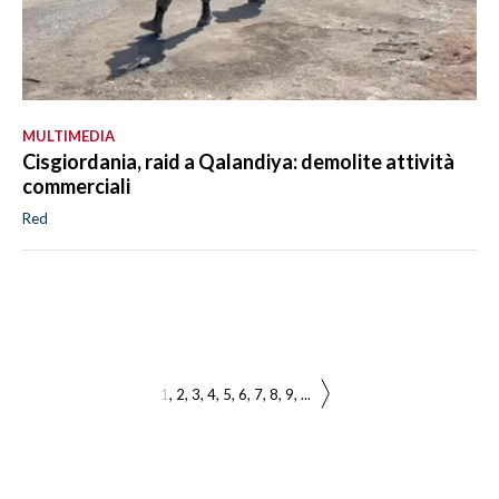
MULTIMEDIA
Cisgiordania, raid a Qalandiya: demolite attività
commerciali
Red
1
2
3
4
5
6
7
8
9
...