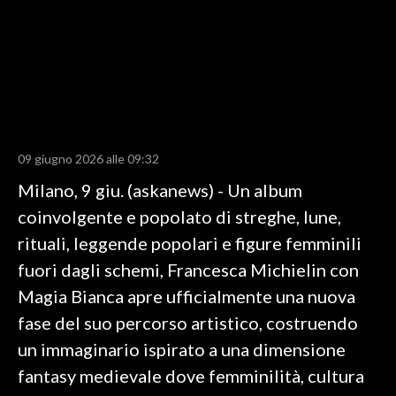
LAVORO
BANDI
SPORT IN SARDEGNA
SPORT
09 giugno 2026 alle 09:32
RISULTATI E CLASSIFICHE
Milano, 9 giu. (askanews) - Un album
CALCIO
coinvolgente e popolato di streghe, lune,
CALCIO REGIONALE
rituali, leggende popolari e figure femminili
BASKET
fuori dagli schemi, Francesca Michielin con
VOLLEY
Magia Bianca apre ufficialmente una nuova
MOTORI
fase del suo percorso artistico, costruendo
TENNIS
un immaginario ispirato a una dimensione
ALTRI SPORT
fantasy medievale dove femminilità, cultura
CULTURA