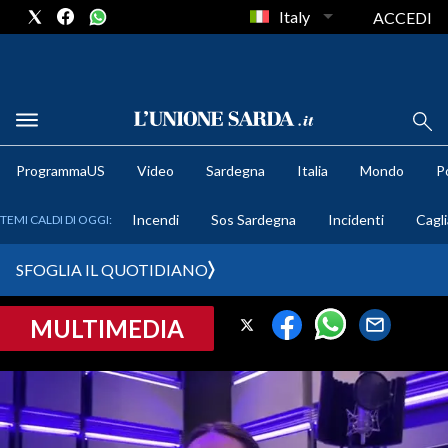
Italy
ACCEDI
METEO
ProgrammaUS
Video
Sardegna
Italia
Mondo
Po
COMUNI AL VOTO
Incendi
Sos Sardegna
Incidenti
Cagli
TEMI CALDI DI OGGI:
VIDEO
SFOGLIA IL QUOTIDIANO
FOTO
MULTIMEDIA
CRONACA SARDEGNA
CAGLIARI
PROVINCIA DI CAGLIARI
SULCIS IGLESIENTE