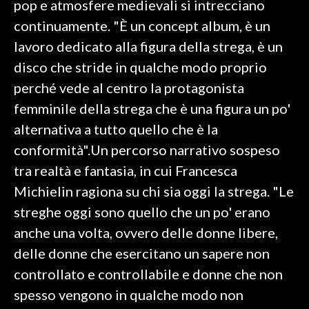
pop e atmosfere medievali si intrecciano
continuamente. "È un concept album, è un
SPETTACOLI
lavoro dedicato alla figura della strega, è un
GOSSIP
disco che stride in qualche modo proprio
perché vede al centro la protagonista
SALUTE
femminile della strega che è una figura un po'
alternativa a tutto quello che è la
SARDEGNA TURISMO
conformità".Un percorso narrativo sospeso
SARDI NEL MONDO
tra realtà e fantasia, in cui Francesca
NOTIZIE
Michielin ragiona su chi sia oggi la strega. "Le
EVENTI
streghe oggi sono quello che un po' erano
anche una volta, ovvero delle donne libere,
#CARAUNIONE
delle donne che esercitano un sapere non
3 MINUTI CON
controllato e controllabile e donne che non
spesso vengono in qualche modo non
INSULARITÀ