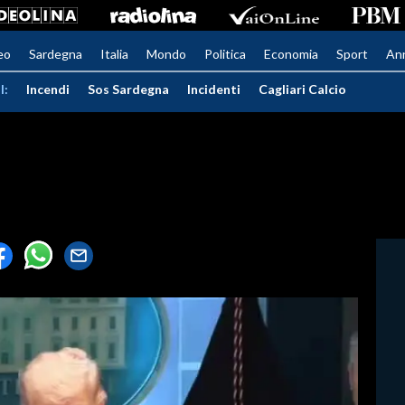
eo
Sardegna
Italia
Mondo
Politica
Economia
Sport
An
I:
Incendi
Sos Sardegna
Incidenti
Cagliari Calcio