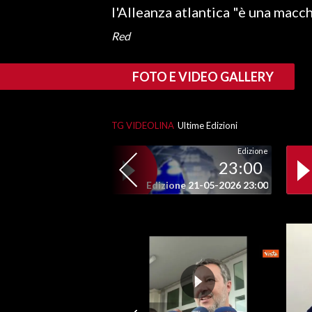
l'Alleanza atlantica "è una macc
SPETTACOLI
Red
GOSSIP
FOTO E VIDEO GALLERY
SALUTE
TG VIDEOLINA
Ultime Edizioni
SARDEGNA TURISMO
Edizione
23:00
SARDI NEL MONDO
Edizione 21-05-2026 23:00
NOTIZIE
EVENTI
#CARAUNIONE
3 MINUTI CON
INSULARITÀ