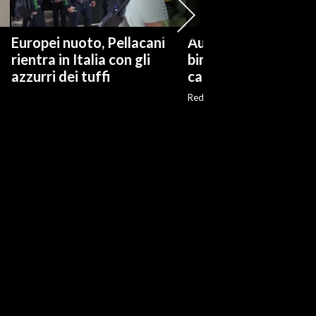
Europei nuoto, Pellacani
Australia, dal latte a
rientra in Italia con gli
birra: la seconda vit
azzurri dei tuffi
cammelli
Red