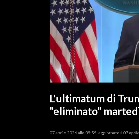
MEDIO CAMPIDANO
ORISTANO E PROVINCIA
SASSARI E PROVINCIA
GALLURA
NUORO E PROVINCIA
OGLIASTRA
AGENDA
CRONACA
ITALIA
MONDO
L'ultimatum di Tru
"eliminato" marted
POLITICA
ECONOMIA
07 aprile 2026 alle 09:55
aggiornato il 07 april
SERVIZI ALLE IMPRESE