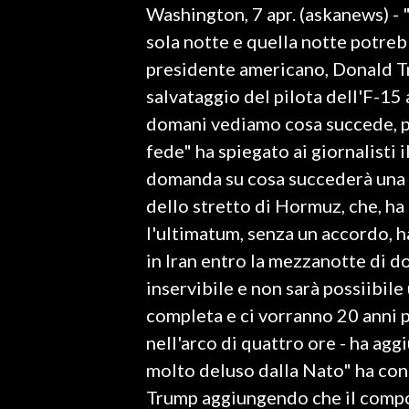
Washington, 7 apr. (askanews) - 
LAVORO
sola notte e quella notte potreb
BANDI
presidente americano, Donald T
salvataggio del pilota dell'F-15
SPORT IN SARDEGNA
domani vediamo cosa succede, p
SPORT
fede" ha spiegato ai giornalisti
RISULTATI E CLASSIFICHE
domanda su cosa succederà una v
CALCIO
dello stretto di Hormuz, che, ha
CALCIO REGIONALE
l'ultimatum, senza un accordo, h
BASKET
in Iran entro la mezzanotte di d
VOLLEY
inservibile e non sarà possiibile
MOTORI
completa e ci vorranno 20 anni p
TENNIS
nell'arco di quattro ore - ha ag
ALTRI SPORT
molto deluso dalla Nato" ha con
Trump aggiungendo che il comp
CULTURA