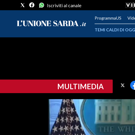
Iscriviti al canale
ProgrammaUS
Vid
TEMI CALDI DI OGG
METEO
COMUNI AL VOTO
VIDEO
MULTIMEDIA
FOTO
CRONACA SARDEGNA
CAGLIARI
PROVINCIA DI CAGLIARI
SULCIS IGLESIENTE