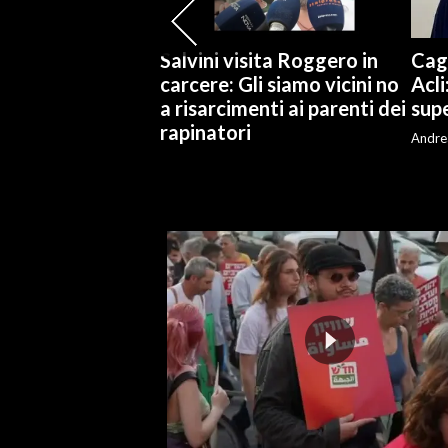
INFO AZIENDE
Salvini visita Roggero in
Cagl
ABBONATI
carcere: Gli siamo vicini no
Acli
a risarcimenti ai parenti dei
supe
ANNUNCI
rapinatori
NECROLOGI
Andre
PUBBLICITÀ
SPIAGGE
STORE