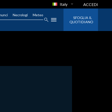
Italy
ACCEDI
nunci
Necrologi
Meteo
SFOGLIA IL
QUOTIDIANO