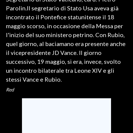
Parolin.Il segretario di Stato Usa aveva già
SPETTACOLI
incontrato il Pontefice statunitense il 18
maggio scorso, in occasione della Messa per
GOSSIP
l'inizio del suo ministero petrino. Con Rubio,
SALUTE
quel giorno, al baciamano era presente anche
il vicepresidente JD Vance. Il giorno
SARDEGNA TURISMO
successivo, 19 maggio, si era, invece, svolto
un incontro bilaterale tra Leone XIV e gli
SARDI NEL MONDO
stessi Vance e Rubio.
NOTIZIE
EVENTI
Red
#CARAUNIONE
3 MINUTI CON
INSULARITÀ