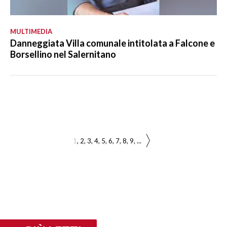
MULTIMEDIA
Danneggiata Villa comunale intitolata a Falcone e
Borsellino nel Salernitano
1
2
3
4
5
6
7
8
9
...