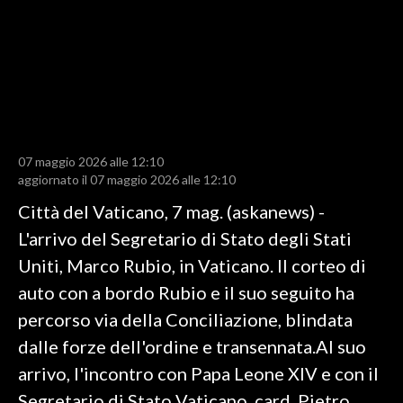
LAVORO
BANDI
SPORT IN SARDEGNA
SPORT
07 maggio 2026 alle 12:10
RISULTATI E CLASSIFICHE
aggiornato il 07 maggio 2026 alle 12:10
CALCIO
Città del Vaticano, 7 mag. (askanews) -
CALCIO REGIONALE
L'arrivo del Segretario di Stato degli Stati
BASKET
Uniti, Marco Rubio, in Vaticano. Il corteo di
VOLLEY
auto con a bordo Rubio e il suo seguito ha
MOTORI
percorso via della Conciliazione, blindata
TENNIS
dalle forze dell'ordine e transennata.Al suo
ALTRI SPORT
arrivo, l'incontro con Papa Leone XIV e con il
Segretario di Stato Vaticano, card. Pietro
CULTURA