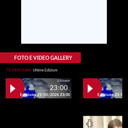
INFO AZIENDE
ABBONATI
ANNUNCI
NECROLOGI
PUBBLICITÀ
SPIAGGE
FOTO E VIDEO GALLERY
STORE
TG VIDEOLINA
Ultime Edizioni
Edizione
23:00
Edizione 21-05-2026 23:00
Edizione 21-05-