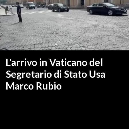
MEDIO CAMPIDANO
ORISTANO E PROVINCIA
SASSARI E PROVINCIA
GALLURA
NUORO E PROVINCIA
OGLIASTRA
AGENDA
L'arrivo in Vaticano del
CRONACA
Segretario di Stato Usa
ITALIA
Marco Rubio
MONDO
POLITICA
ECONOMIA
SERVIZI ALLE IMPRESE