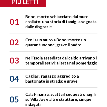
PIÙ LETTI
Bono, morto schiacciato dal muro
01
crollato: una storia di famiglia segnata
dalle disgrazie
02
Crolla un muro a Bono: morto un
quarantunenne, grave il padre
03
Nell’Isola assediata dal caldo arrivano i
temporali estivi: allerta nel pomeriggio
04
Cagliari, ragazzo aggredito a
bastonate in strada: è grave
Cala Finanza, scatta il sequestro: sigilli
05
su Villa Joy e altre strutture, cinque
indagati