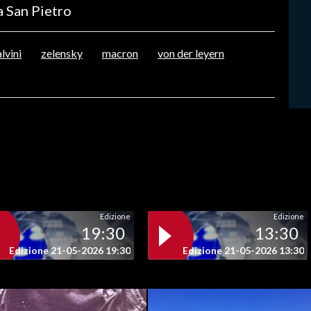
za San Pietro
alvini
zelensky
macron
von der leyern
Edizione
Edizione
19:30
13:30
Edizione 21-05-2026 19:30
Edizione 21-05-2026 13:30