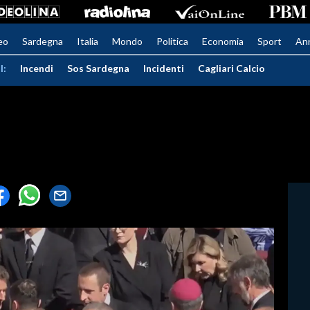
eo
Sardegna
Italia
Mondo
Politica
Economia
Sport
An
I:
Incendi
Sos Sardegna
Incidenti
Cagliari Calcio