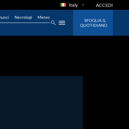
Italy
ACCEDI
nunci
Necrologi
Meteo
SFOGLIA IL
QUOTIDIANO