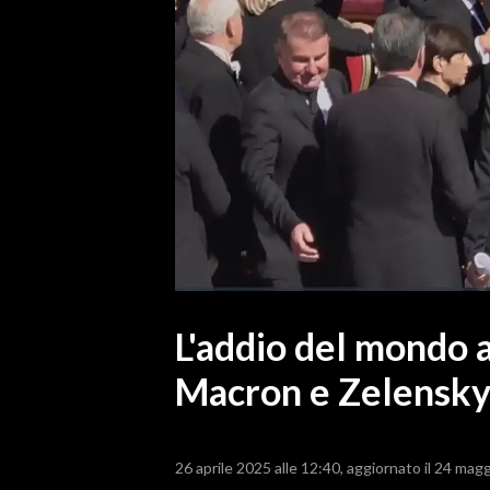
MEDIO CAMPIDANO
ORISTANO E PROVINCIA
SASSARI E PROVINCIA
GALLURA
NUORO E PROVINCIA
OGLIASTRA
AGENDA
CRONACA
ITALIA
MONDO
L'addio del mondo a
Macron e Zelensk
POLITICA
ECONOMIA
26 aprile 2025 alle 12:40
aggiornato il 24 magg
SERVIZI ALLE IMPRESE