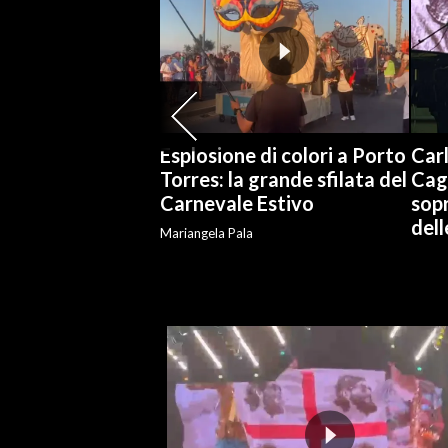
SPETTACOLI
GOSSIP
SALUTE
Esplosione di colori a Porto
Carl
Torres: la grande sfilata del
Cag
SARDEGNA TURISMO
Carnevale Estivo
sopr
del
Mariangela Pala
SARDI NEL MONDO
NOTIZIE
EVENTI
#CARAUNIONE
3 MINUTI CON
INSULARITÀ