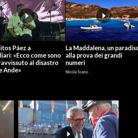
itos Páez a
La Maddalena, un paradis
liari: «Ecco come sono
alla prova dei grandi
avvissuto al disastro
numeri
le Ande»
Nicola Scano