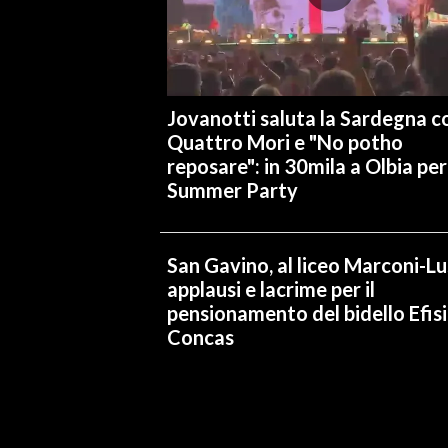
INFO AZIENDE
ABBONATI
ANNUNCI
Jovanotti saluta la Sardegna co
NECROLOGI
Quattro Mori e "No potho
reposare": in 30mila a Olbia per 
PUBBLICITÀ
Summer Party
SPIAGGE
STORE
San Gavino, al liceo Marconi-L
applausi e lacrime per il
pensionamento del bidello Efis
Concas