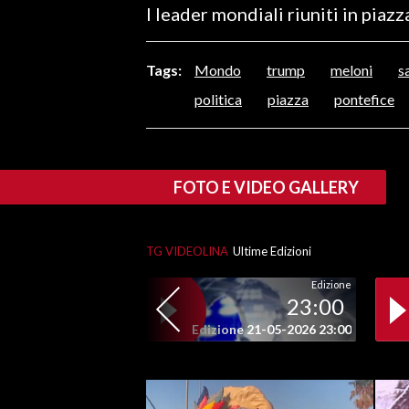
I leader mondiali riuniti in piaz
LAVORO
BANDI
Tags:
Mondo
trump
meloni
s
SPORT IN SARDEGNA
politica
piazza
pontefice
SPORT
RISULTATI E CLASSIFICHE
FOTO E VIDEO GALLERY
CALCIO
CALCIO REGIONALE
BASKET
TG VIDEOLINA
Ultime Edizioni
VOLLEY
Edizione
23:00
MOTORI
Edizione 21-05-2026 23:00
TENNIS
ALTRI SPORT
CULTURA