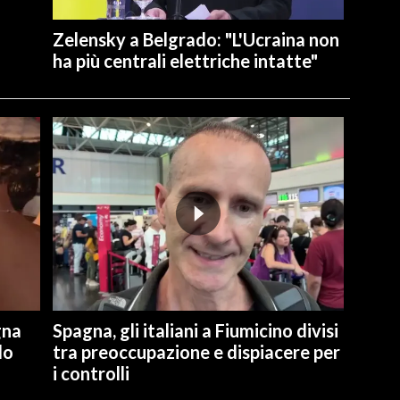
Zelensky a Belgrado: "L'Ucraina non
ha più centrali elettriche intatte"
gna
Spagna, gli italiani a Fiumicino divisi
lo
tra preoccupazione e dispiacere per
i controlli