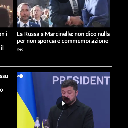
n i
La Russa a Marcinelle: non dico nulla
per non sporcare commemorazione
il
Red
ussu
io