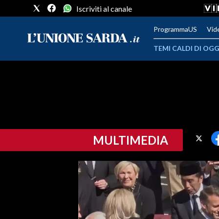
Iscriviti al canale
ProgrammaUS
Vid
TEMI CALDI DI OGG
METEO
COMUNI AL VOTO
VIDEO
MULTIMEDIA
FOTO
CRONACA SARDEGNA
CAGLIARI
PROVINCIA DI CAGLIARI
SULCIS IGLESIENTE