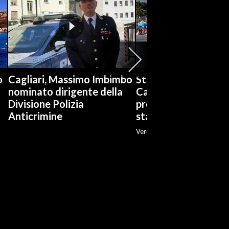
o
Cagliari, Massimo Imbimbo
Stabilimenti balneari
nominato dirigente della
Cagliari è boom di
Divisione Polizia
prenotazioni: «Ott
Anticrimine
stagione»
Veronica Fadda