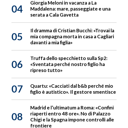
Giorgia Meloni in vacanza a La
04
Maddalena: mare, passeggiate e una
serata a Cala Gavetta
Il dramma di Cristian Bucchi: «Trovai la
05
mia compagna morta in casa a Cagliari
davanti a mia figlia»
Truffa dello specchietto sulla Sp2:
06
«Sventata perché nostro figlio ha
ripreso tutto»
07
Quartu: «Cacciati dal b&b perché mio
figlio è autistico». Il gestore smentisce
Madrid e l’ultimatum a Roma: «Confini
08
riaperti entro 48 ore». No di Palazzo
Chigi e la Spagna impone controlli alle
frontiere