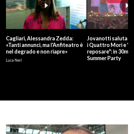
Cagliari, Alessandra Zedda:
Jovanotti saluta l
«Tanti annunci, ma l'Anfiteatro è
i Quattro Mori e "
nel degrado e non riapre»
reposare": in 30mila 
Summer Party
Luca Neri