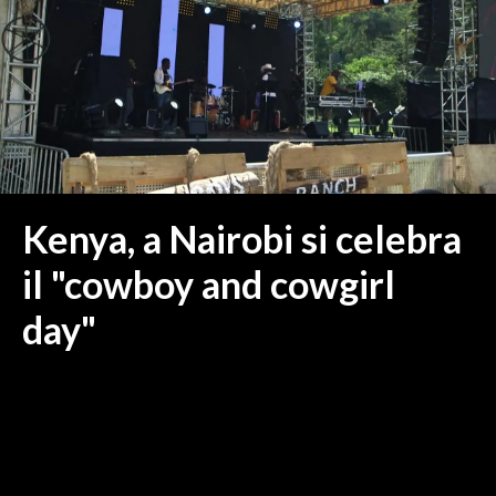
MEDIO CAMPIDANO
ORISTANO E PROVINCIA
SASSARI E PROVINCIA
GALLURA
NUORO E PROVINCIA
OGLIASTRA
AGENDA
Kenya, a Nairobi si celebra
CRONACA
il "cowboy and cowgirl
ITALIA
day"
MONDO
POLITICA
ECONOMIA
SERVIZI ALLE IMPRESE