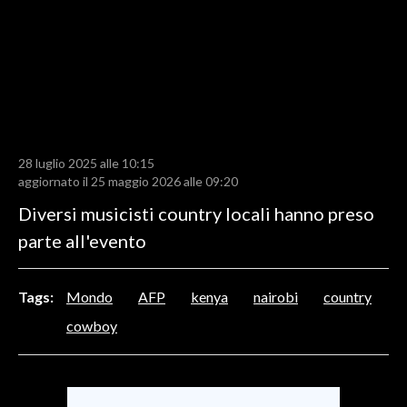
LAVORO
BANDI
SPORT IN SARDEGNA
SPORT
28 luglio 2025 alle 10:15
RISULTATI E CLASSIFICHE
aggiornato il 25 maggio 2026 alle 09:20
CALCIO
Diversi musicisti country locali hanno preso
CALCIO REGIONALE
parte all'evento
BASKET
VOLLEY
Tags:
Mondo
AFP
kenya
nairobi
country
MOTORI
cowboy
TENNIS
ALTRI SPORT
CULTURA