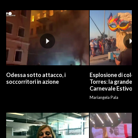
INFO AZIENDE
ABBONATI
ANNUNCI
NECROLOGI
PUBBLICITÀ
SPIAGGE
STORE
Odessa sotto attacco, i
Esplosione di color
soccorritori in azione
Torres: la grande sf
Carnevale Estivo
Mariangela Pala