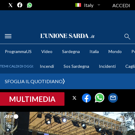
Italy
ACCEDI
METEO
ProgrammaUS
Video
Sardegna
Italia
Mondo
Po
COMUNI AL VOTO
Incendi
Sos Sardegna
Incidenti
Cagli
TEMI CALDI DI OGGI:
VIDEO
SFOGLIA IL QUOTIDIANO
FOTO
MULTIMEDIA
CRONACA SARDEGNA
CAGLIARI
PROVINCIA DI CAGLIARI
SULCIS IGLESIENTE