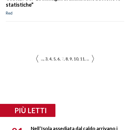
statistiche"
Red
...
3
4
5
6
7
8
9
10
11
...
PIÙ LETTI
Nell’Isola assediata dal caldo arrivano i