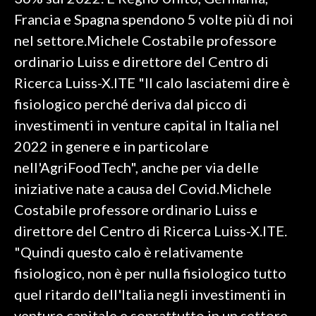
Francia e Spagna spendono 5 volte più di noi
SPETTACOLI
nel settore.Michele Costabile professore
ordinario Luiss e direttore del Centro di
GOSSIP
Ricerca Luiss-X.ITE "Il calo lasciatemi dire è
SALUTE
fisiologico perché deriva dal picco di
investimenti in venture capital in Italia nel
SARDEGNA TURISMO
2022 in genere e in particolare
nell'AgriFoodTech", anche per via delle
SARDI NEL MONDO
iniziative nate a causa del Covid.Michele
NOTIZIE
Costabile professore ordinario Luiss e
EVENTI
direttore del Centro di Ricerca Luiss-X.ITE.
#CARAUNIONE
"Quindi questo calo è relativamente
fisiologico, non è per nulla fisiologico tutto
3 MINUTI CON
quel ritardo dell'Italia negli investimenti in
INSULARITÀ
venture capitale e soprattutto in un settore