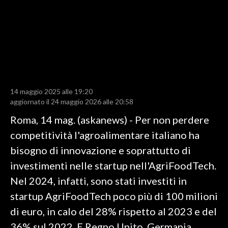
LAVORO
BANDI
SPORT IN SARDEGNA
SPORT
14 maggio 2025 alle 19:20
RISULTATI E CLASSIFICHE
aggiornato il 24 maggio 2026 alle 20:58
CALCIO
Roma, 14 mag. (askanews) - Per non perdere
CALCIO REGIONALE
competitività l'agroalimentare italiano ha
BASKET
bisogno di innovazione e soprattutto di
VOLLEY
investimenti nelle startup nell'AgriFoodTech.
MOTORI
Nel 2024, infatti, sono stati investiti in
TENNIS
startup AgriFoodTech poco più di 100 milioni
ALTRI SPORT
di euro, in calo del 28% rispetto al 2023 e del
36% sul 2022. E Regno Unito, Germania,
CULTURA