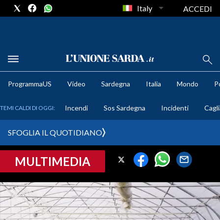
Italy
ACCEDI
METEO
ProgrammaUS
Video
Sardegna
Italia
Mondo
Po
COMUNI AL VOTO
Incendi
Sos Sardegna
Incidenti
Cagli
TEMI CALDI DI OGGI:
VIDEO
SFOGLIA IL QUOTIDIANO
FOTO
MULTIMEDIA
CRONACA SARDEGNA
CAGLIARI
PROVINCIA DI CAGLIARI
SULCIS IGLESIENTE