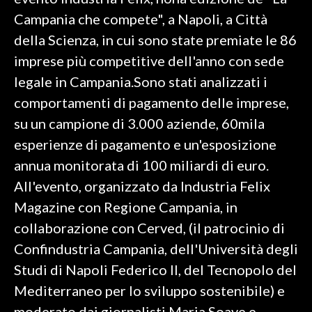
Campania che compete", a Napoli, a Città
SPETTACOLI
della Scienza, in cui sono state premiate le 86
imprese più competitive dell'anno con sede
GOSSIP
legale in Campania.Sono stati analizzati i
SALUTE
comportamenti di pagamento delle imprese,
su un campione di 3.000 aziende, 60mila
SARDEGNA TURISMO
esperienze di pagamento e un'esposizione
annua monitorata di 100 miliardi di euro.
SARDI NEL MONDO
All'evento, organizzato da Industria Felix
NOTIZIE
Magazine con Regione Campania, in
EVENTI
collaborazione con Cerved, (il patrocinio di
#CARAUNIONE
Confindustria Campania, dell'Università degli
Studi di Napoli Federico II, del Tecnopolo del
3 MINUTI CON
Mediterraneo per lo sviluppo sostenibile) e
INSULARITÀ
moderato dai giornalisti Maria Soave e