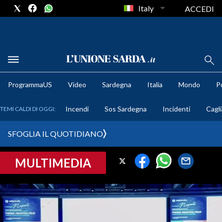
Italy
ACCEDI
METEO
ProgrammaUS
Video
Sardegna
Italia
Mondo
Po
COMUNI AL VOTO
Incendi
Sos Sardegna
Incidenti
Cagli
TEMI CALDI DI OGGI:
VIDEO
SFOGLIA IL QUOTIDIANO
FOTO
MULTIMEDIA
CRONACA SARDEGNA
CAGLIARI
PROVINCIA DI CAGLIARI
SULCIS IGLESIENTE