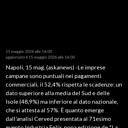
LAVORO
BANDI
SPORT IN SARDEGNA
SPORT
15 maggio 2026 alle 16:00
RISULTATI E CLASSIFICHE
aggiornato il 15 maggio 2026 alle 16:00
CALCIO
Napoli, 15 mag. (askanews) -Le imprese
CALCIO REGIONALE
campane sono puntuali nei pagamenti
BASKET
commerciali, il 52,4% rispetta le scadenze: un
VOLLEY
dato superiore alla media del Sud e delle
MOTORI
Isole (48,9%) ma inferiore al dato nazionale,
TENNIS
che si attesta al 57%. È quanto emerge
ALTRI SPORT
dall'analisi Cerved presentata al 71esimo
evento Industria Felix, nona edizione de "La
CULTURA