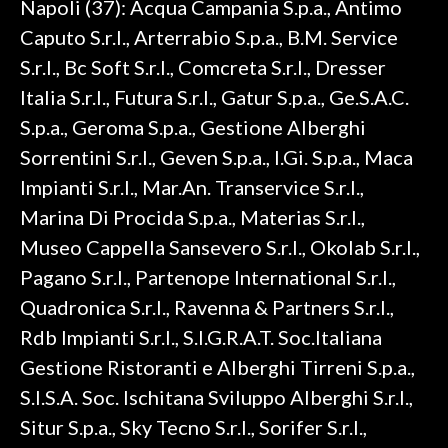
Napoli (37): Acqua Campania S.p.a., Antimo
Caputo S.r.l., Arterrabio S.p.a., B.M. Service
S.r.l., Bc Soft S.r.l., Comcreta S.r.l., Dresser
Italia S.r.l., Futura S.r.l., Gatur S.p.a., Ge.S.A.C.
S.p.a., Geroma S.p.a., Gestione Alberghi
Sorrentini S.r.l., Geven S.p.a., I.Gi. S.p.a., Maca
Impianti S.r.l., Mar.An. Transervice S.r.l.,
Marina Di Procida S.p.a., Materias S.r.l.,
Museo Cappella Sansevero S.r.l., Okolab S.r.l.,
Pagano S.r.l., Partenope International S.r.l.,
Quadronica S.r.l., Ravenna & Partners S.r.l.,
Rdb Impianti S.r.l., S.I.G.R.A.T. Soc.Italiana
Gestione Ristoranti e Alberghi Tirreni S.p.a.,
S.I.S.A. Soc. Ischitana Sviluppo Alberghi S.r.l.,
Situr S.p.a., Sky Tecno S.r.l., Sorifer S.r.l.,