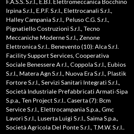
F.A.S.S. S.r.l., E.B.I. Elettromeccanica Bocchino
Irpina S.r.l., E.P.F. S.r.l., Elettrocanali S.r.l.,
Halley Campania S.r.l., Peluso C.G. S.r.l.,
Pignatiello Costruzioni S.r.l., Tecno
Meccaniche Moderne S.r.l., Zenone
Elettronica S.r.l.. Benevento (10): Alca S.r.l.
Facility Support Services, Cooperativa
Sociale Benessere A r.l., Coppola S.r.l., Eubios
S.r.l., Matera Agn S.r.l., Nuova Era S.r.l., Plastik
Fortore S.r.l., Servizi Sanitari Integrati S.r.l.,
Società Industriale Prefabbricati Armati-Sipa
S.p.a., Ten Project S.r.l.. Caserta (7): Bcm
Service S.r.l., Elettrocampania S.p.a., Gmc
Lavori S.r.l., Luserta Luigi S.r.l., Saima S.p.a.,
Società Agricola Del Ponte S.r.l., T.M.W. S.r.l..