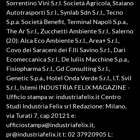
Sorrentino Vini S.r.l. Società Agricola, Staiano
Autotrasporti S.r.l., Synlab Sdn S.r.l., Tecno
S.p.a. Società Benefit, Terminal Napoli S.p.a.,
The Ar S.r.l., Zucchetti Ambiente S.r.l.. Salerno
(20): Alca Eco Ambiente S.r.l., Area+ S.r.l.,
Covo dei Saraceni dei F.lli Savino S.r.l., Dari
Ecomeccanica S.r.l., De Iuliis Macchine S.p.a.,
Fisiopharma S.r.l., Gd Consulting S.r.l.,
Genetic S.p.a., Hotel Onda Verde S.r.l., I.T. Svil
S.r.l., Istemi INDUSTRIA FELIX MAGAZINE -
Ufficio stampa w: industriafelix.it Centro
Studi Industria Felix srl Redazione: Milano,
via Turati 7, cap 20121 e:
ufficiostampa@industriafelix.it,
pr@industriafelix.it t: 02 37920905 L: