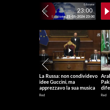
Edizione
23:00
SPETTACOLI
Edizione 21-05-2026 23:00
GOSSIP
SALUTE
SARDEGNA TURISMO
SARDI NEL MONDO
NOTIZIE
EVENTI
La Russa: non condividevo
Arab
idee Guccini, ma
Pak
#CARAUNIONE
apprezzavo la sua musica
dif
Red
Red
3 MINUTI CON
INSULARITÀ