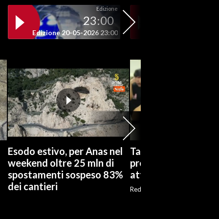
Edizione
23:00
19
Edizione 20-05-2026 23:00
Edizione 20-05-202
n
Esodo estivo, per Anas nel
Taiwan, anche i civili
weekend oltre 25 mln di
preparano a un possi
spostamenti sospeso 83%
attacco cinese
dei cantieri
Red