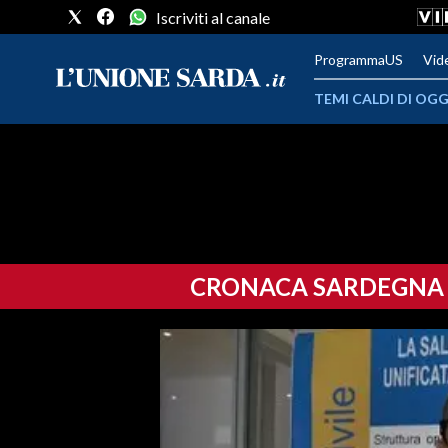
Iscriviti al canale
ProgrammaUS
Vid
TEMI CALDI DI OGG
METEO
COMUNI AL VOTO
VIDEO
CRONACA SARDEGNA
FOTO
CRONACA SARDEGNA
CAGLIARI
PROVINCIA DI CAGLIARI
SULCIS IGLESIENTE