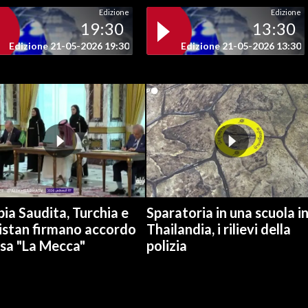
Edizione
Edizione
19:30
13:30
Edizione 21-05-2026 19:30
Edizione 21-05-2026 13:30
ia Saudita, Turchia e
Sparatoria in una scuola i
istan firmano accordo
Thailandia, i rilievi della
esa "La Mecca"
polizia