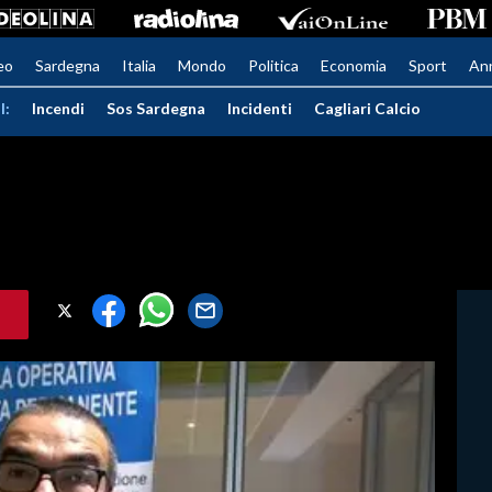
eo
Sardegna
Italia
Mondo
Politica
Economia
Sport
An
I:
Incendi
Sos Sardegna
Incidenti
Cagliari Calcio