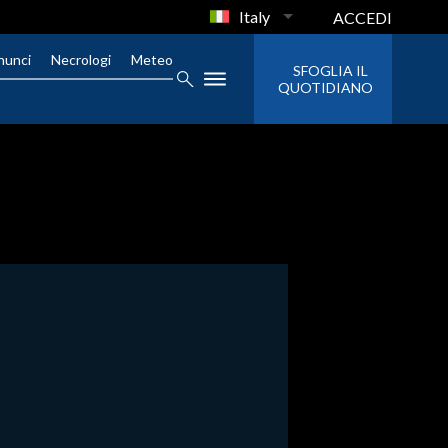
Italy
ACCEDI
nunci
Necrologi
Meteo
SFOGLIA IL
QUOTIDIANO