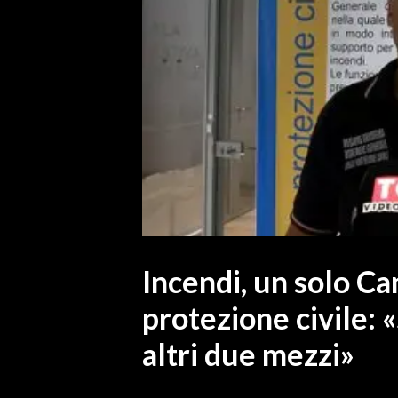
MEDIO CAMPIDANO
ORISTANO E PROVINCIA
SASSARI E PROVINCIA
GALLURA
NUORO E PROVINCIA
OGLIASTRA
AGENDA
CRONACA
ITALIA
MONDO
Incendi, un solo Ca
protezione civile: «
POLITICA
altri due mezzi»
ECONOMIA
SERVIZI ALLE IMPRESE