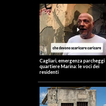
INFO AZIENDE
ABBONATI
ANNUNCI
NECROLOGI
PUBBLICITÀ
SPIAGGE
STORE
Cagliari, emergenza parcheggi 
quartiere Marina: le voci dei
residenti