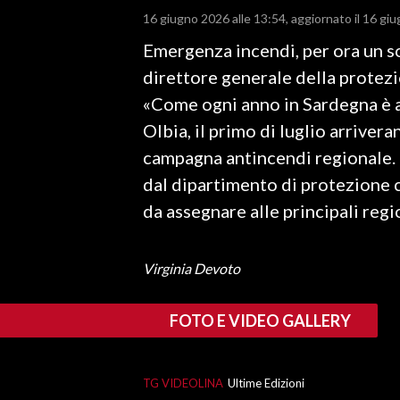
16 giugno 2026 alle 13:54
aggiornato il 16 gi
LAVORO
Emergenza incendi, per ora un sol
BANDI
direttore generale della protezi
SPORT IN SARDEGNA
«Come ogni anno in Sardegna è ar
Olbia, il primo di luglio arriver
SPORT
campagna antincendi regionale. L
RISULTATI E CLASSIFICHE
dal dipartimento di protezione ci
CALCIO
da assegnare alle principali regio
CALCIO REGIONALE
BASKET
Virginia Devoto
VOLLEY
MOTORI
FOTO E VIDEO GALLERY
TENNIS
ALTRI SPORT
TG VIDEOLINA
Ultime Edizioni
CULTURA