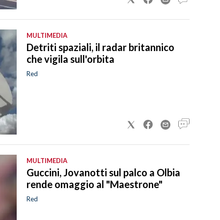
MULTIMEDIA
Detriti spaziali, il radar britannico
che vigila sull'orbita
Red
MULTIMEDIA
Guccini, Jovanotti sul palco a Olbia
rende omaggio al "Maestrone"
Red