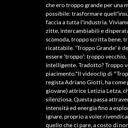
che ero troppo grande per una ma
possibile: trasformare quell'ins
SPETTACOLI
faccia a tutta l'industria. Vivi
GOSSIP
zitte, intercambiabili e dispera
scomoda, troppo scritta bene, t
SALUTE
ricattabile. 'Troppo Grande' è de
SARDEGNA TURISMO
essere 'troppo': troppo vecchio,
intelligente. Tradotto? Troppo v
SARDI NEL MONDO
piacimento."Il videoclip di "Tro
NOTIZIE
regista Adriano Giotti, ha come 
EVENTI
giovane) attrice Letizia Letza, c
silenziosa. Questa passa attrave
#CARAUNIONE
intensità ed energia fino a espl
3 MINUTI CON
ignare, proprio a voler rivendic
quello che ci pare, a costo di n
INSULARITÀ