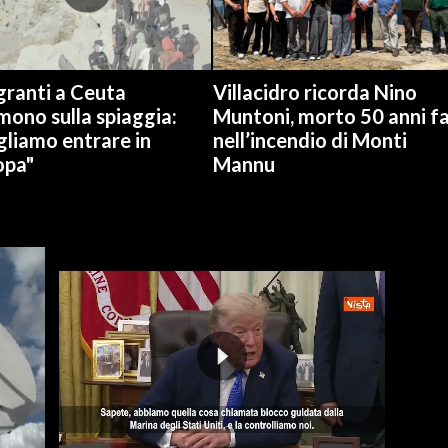
granti a Ceuta
Villacidro ricorda Nino
ono sulla spiaggia:
Muntoni, morto 50 anni f
gliamo entrare in
nell’incendio di Monti
opa"
Mannu