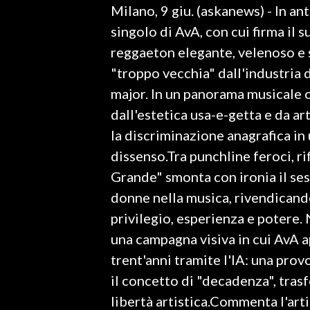
Milano, 9 giu. (askanews) - In a
LAVORO
singolo di AvA, con cui firma il 
BANDI
reggaeton elegante, velenoso e s
"troppo vecchia" dall'industria 
SPORT IN SARDEGNA
major. In un panorama musicale o
SPORT
dall'estetica usa-e-getta e da ar
RISULTATI E CLASSIFICHE
la discriminazione anagrafica in
CALCIO
dissenso.Tra punchline feroci, r
CALCIO REGIONALE
Grande" smonta con ironia il ses
BASKET
donne nella musica, rivendican
VOLLEY
privilegio, esperienza e potere.
MOTORI
una campagna visiva in cui AvA a
TENNIS
trent'anni tramite l'IA: una pro
ALTRI SPORT
il concetto di "decadenza", trasf
libertà artistica.Commenta l'art
CULTURA