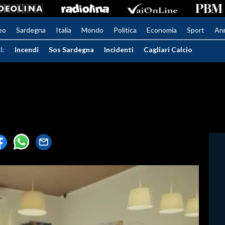
eo
Sardegna
Italia
Mondo
Politica
Economia
Sport
An
I:
Incendi
Sos Sardegna
Incidenti
Cagliari Calcio