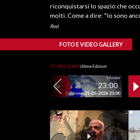
riconquistarsi lo spazio che occ
INFO AZIENDE
molti. Come a dire: "Io sono anco
ABBONATI
Red
ANNUNCI
NECROLOGI
FOTO E VIDEO GALLERY
PUBBLICITÀ
SPIAGGE
TG VIDEOLINA
Ultime Edizioni
STORE
Edizione
23:00
Edizione 21-05-2026 23:00