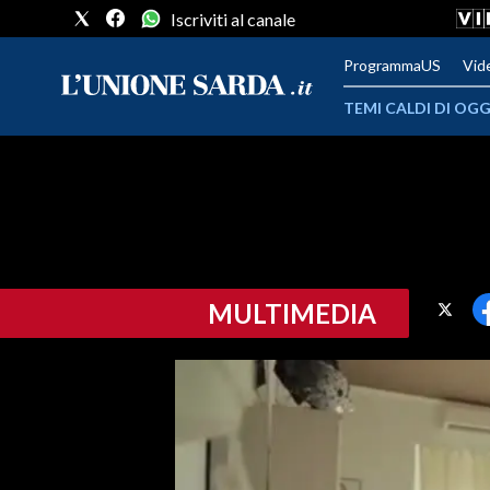
Iscriviti al canale
ProgrammaUS
Vid
TEMI CALDI DI OGG
METEO
COMUNI AL VOTO
VIDEO
MULTIMEDIA
FOTO
CRONACA SARDEGNA
CAGLIARI
PROVINCIA DI CAGLIARI
SULCIS IGLESIENTE