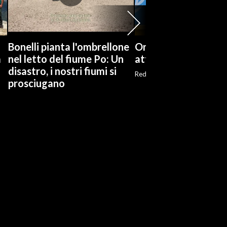
Bonelli pianta l'ombrellone
Onu: Kiev e Mosca c
a
nel letto del fiume Po: Un
attacchi contro civil
disastro, i nostri fiumi si
Red
prosciugano