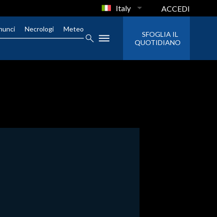
Italy
ACCEDI
nunci
Necrologi
Meteo
SFOGLIA IL
QUOTIDIANO