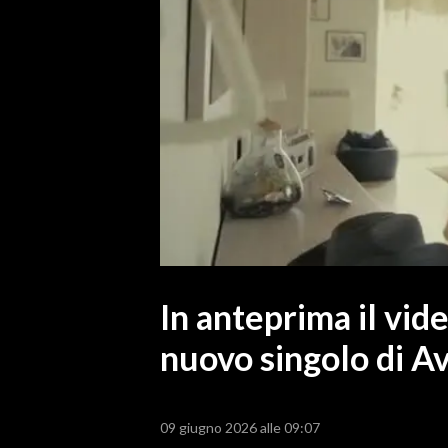
MEDIO CAMPIDANO
ORISTANO E PROVINCIA
SASSARI E PROVINCIA
GALLURA
NUORO E PROVINCIA
OGLIASTRA
AGENDA
CRONACA
ITALIA
MONDO
In anteprima il vid
nuovo singolo di A
POLITICA
ECONOMIA
09 giugno 2026 alle 09:07
SERVIZI ALLE IMPRESE