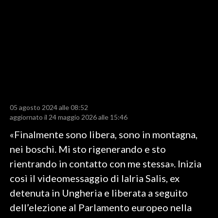
LAVORO
BANDI
SPORT IN SARDEGNA
SPORT
RISULTATI E CLASSIFICHE
CALCIO
05 agosto 2024 alle 08:52
aggiornato il 24 maggio 2026 alle 15:46
CALCIO REGIONALE
«Finalmente sono libera, sono in montagna,
BASKET
nei boschi. Mi sto rigenerando e sto
VOLLEY
rientrando in contatto con me stessa». Inizia
MOTORI
così il videomessaggio di Ialria Salis, ex
TENNIS
detenuta in Ungheria e liberata a seguito
ALTRI SPORT
dell’elezione al Parlamento europeo nella
CULTURA