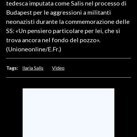
tedesca imputata come Salis nel processo di
Budapest per le aggressioni a militanti
INFO AZIENDE
neonazisti durante la commemorazione delle
ABBONATI
SS: «Un pensiero particolare per lei, che si
ANNUNCI
trova ancora nel fondo del pozzo».
NECROLOGI
(Unioneonline/E.Fr.)
PUBBLICITÀ
SPIAGGE
Tags:
Ilaria Salis
Video
STORE