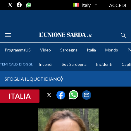
Italy
ACCEDI
METEO
ProgrammaUS
Video
Sardegna
Italia
Mondo
Po
COMUNI AL VOTO
Incendi
Sos Sardegna
Incidenti
Cagli
TEMI CALDI DI OGGI:
VIDEO
SFOGLIA IL QUOTIDIANO
FOTO
ITALIA
CRONACA SARDEGNA
CAGLIARI
PROVINCIA DI CAGLIARI
SULCIS IGLESIENTE