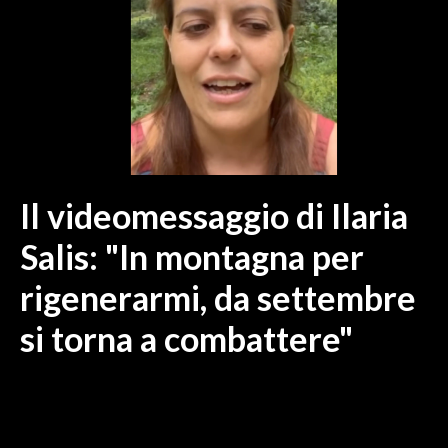
MEDIO CAMPIDANO
ORISTANO E PROVINCIA
SASSARI E PROVINCIA
GALLURA
NUORO E PROVINCIA
OGLIASTRA
AGENDA
Il videomessaggio di Ilaria
CRONACA
Salis: "In montagna per
ITALIA
rigenerarmi, da settembre
MONDO
si torna a combattere"
POLITICA
ECONOMIA
SERVIZI ALLE IMPRESE