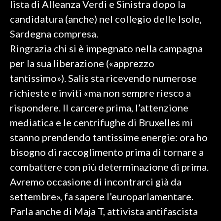
lista di Alleanza Verdi e Sinistra dopo la
candidatura (anche) nel collegio delle Isole,
SPETTACOLI
Sardegna compresa.
GOSSIP
Ringrazia chi si è impegnato nella campagna
per la sua liberazione («apprezzo
SALUTE
tantissimo»). Salis sta ricevendo numerose
richieste e inviti «ma non sempre riesco a
SARDEGNA TURISMO
rispondere. Il carcere prima, l’attenzione
SARDI NEL MONDO
mediatica e le centrifughe di Bruxelles mi
NOTIZIE
stanno prendendo tantissime energie: ora ho
EVENTI
bisogno di raccoglimento prima di tornare a
combattere con più determinazione di prima.
#CARAUNIONE
Avremo occasione di incontrarci già da
3 MINUTI CON
settembre», fa sapere l’europarlamentare.
Parla anche di Maja T, attivista antifascista
INSULARITÀ