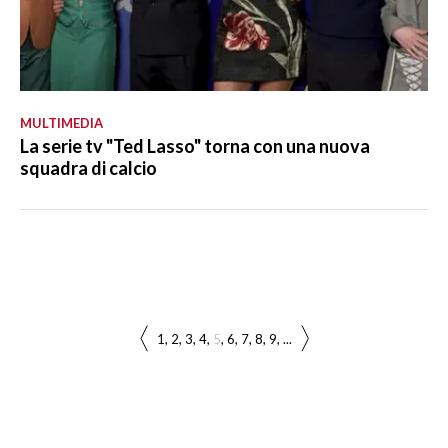
MULTIMEDIA
La serie tv "Ted Lasso" torna con una nuova
squadra di calcio
1
2
3
4
5
6
7
8
9
...