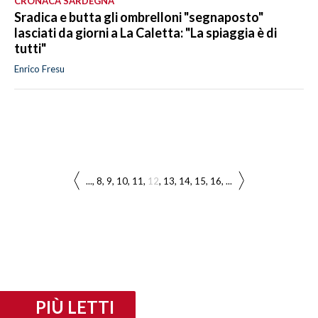
CRONACA SARDEGNA
Sradica e butta gli ombrelloni "segnaposto"
lasciati da giorni a La Caletta: "La spiaggia è di
tutti"
Enrico Fresu
...
8
9
10
11
12
13
14
15
16
...
PIÙ LETTI