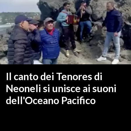
MEDIO CAMPIDANO
ORISTANO E PROVINCIA
SASSARI E PROVINCIA
GALLURA
NUORO E PROVINCIA
OGLIASTRA
AGENDA
CRONACA
Il canto dei Tenores di
ITALIA
Neoneli si unisce ai suoni
MONDO
dell'Oceano Pacifico
POLITICA
ECONOMIA
SERVIZI ALLE IMPRESE