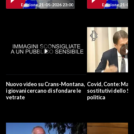
Edizione 21-05-2026 23:00
Edizione 21-05-
INFO AZIENDE
ABBONATI
ANNUNCI
NECROLOGI
PUBBLICITÀ
SPIAGGE
STORE
Nuovo video su Crans-Montana,
Covid, Conte: Mai u
i giovani cercano di sfondare le
sostitutivi dello St
vetrate
politica