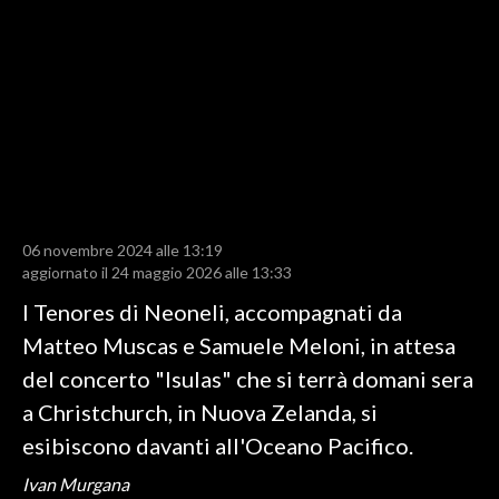
LAVORO
BANDI
SPORT IN SARDEGNA
SPORT
RISULTATI E CLASSIFICHE
CALCIO
06 novembre 2024 alle 13:19
aggiornato il 24 maggio 2026 alle 13:33
CALCIO REGIONALE
BASKET
I Tenores di Neoneli, accompagnati da
VOLLEY
Matteo Muscas e Samuele Meloni, in attesa
MOTORI
del concerto "Isulas" che si terrà domani sera
TENNIS
a Christchurch, in Nuova Zelanda, si
ALTRI SPORT
esibiscono davanti all'Oceano Pacifico.
Ivan Murgana
CULTURA