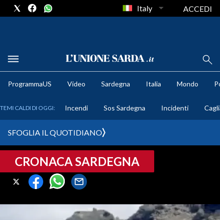
Italy
ACCEDI
METEO
ProgrammaUS
Video
Sardegna
Italia
Mondo
Po
COMUNI AL VOTO
Incendi
Sos Sardegna
Incidenti
Cagli
TEMI CALDI DI OGGI:
VIDEO
SFOGLIA IL QUOTIDIANO
FOTO
CRONACA SARDEGNA
CRONACA SARDEGNA
CAGLIARI
PROVINCIA DI CAGLIARI
SULCIS IGLESIENTE