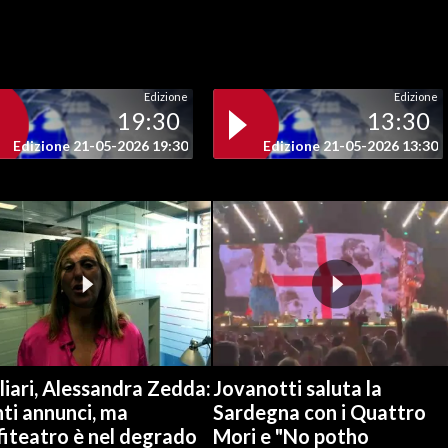
Edizione
Edizione
19:30
13:30
Edizione 21-05-2026 19:30
Edizione 21-05-2026 13:30
iari, Alessandra Zedda:
Jovanotti saluta la
ti annunci, ma
Sardegna con i Quattro
fiteatro è nel degrado
Mori e "No potho