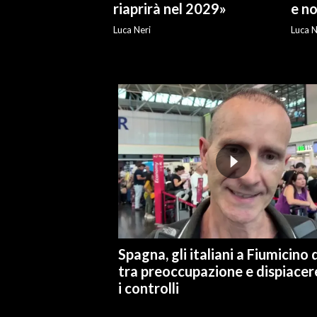
riaprirà nel 2029»
e no
INFO AZIENDE
Luca Neri
Luca N
ABBONATI
ANNUNCI
NECROLOGI
PUBBLICITÀ
SPIAGGE
STORE
Spagna, gli italiani a Fiumicino d
tra preoccupazione e dispiacer
i controlli