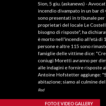
Sion, 5 giu. (askanews) - Avvocat
LAVORO
incendio divampato in un bar di
BANDI
sono presentati in tribunale per
proprietari del locale Le Costel
SPORT IN SARDEGNA
bisogno di risposte", ha dichiarat
SPORT
è morto nell'incendio all'età di
RISULTATI E CLASSIFICHE
persone e altre 115 sono rimast
CALCIO
famiglie delle vittime dice: "Cre
CALCIO REGIONALE
coniugi Moretti avranno per dim
BASKET
alle indagini e fornire risposte a
VOLLEY
Antoine Hofstetter aggiunge: "S
MOTORI
abitazione; siamo al culmine dell
TENNIS
Red
ALTRI SPORT
FOTO E VIDEO GALLERY
CULTURA