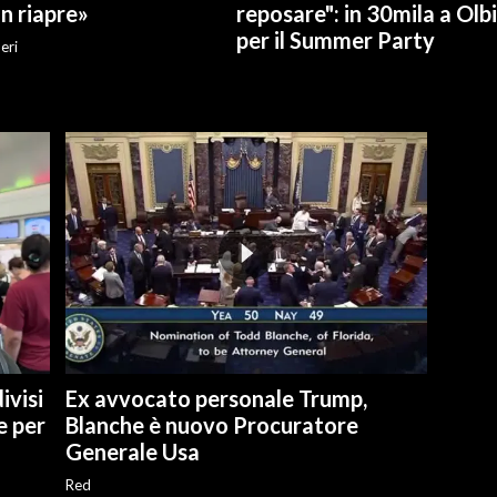
n riapre»
reposare": in 30mila a Olb
per il Summer Party
eri
ivisi
Ex avvocato personale Trump,
e per
Blanche è nuovo Procuratore
Generale Usa
Red