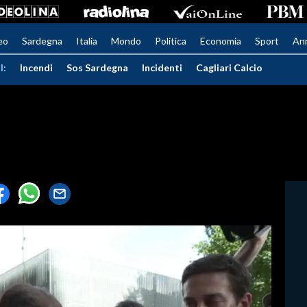
eo
Sardegna
Italia
Mondo
Politica
Economia
Sport
An
I:
Incendi
Sos Sardegna
Incidenti
Cagliari Calcio