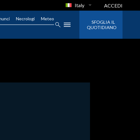
Italy
ACCEDI
nunci
Necrologi
Meteo
SFOGLIA IL
QUOTIDIANO