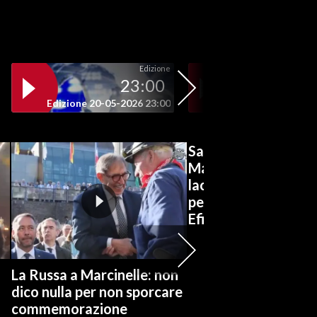
Edizione
23:00
19
Edizione 20-05-2026 23:00
Edizione 20-05-202
San Gavino, al liceo
Marconi-Lussu appla
lacrime per il
pensionamento del b
Efisio Concas
La Russa a Marcinelle: non
dico nulla per non sporcare
commemorazione