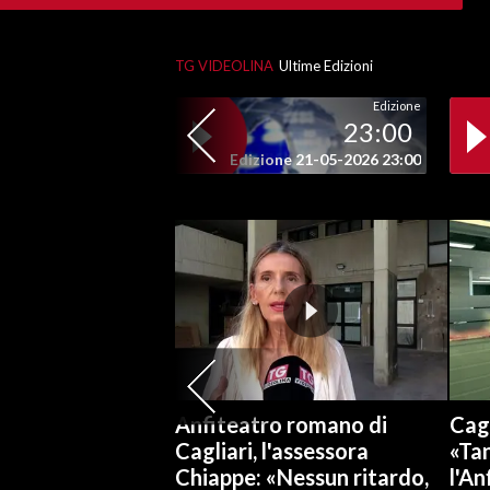
SPETTACOLI
TG VIDEOLINA
Ultime Edizioni
GOSSIP
Edizione
23:00
SALUTE
Edizione 21-05-2026 23:00
SARDEGNA TURISMO
SARDI NEL MONDO
NOTIZIE
EVENTI
#CARAUNIONE
Anfiteatro romano di
Cagl
3 MINUTI CON
Cagliari, l'assessora
«Tan
Chiappe: «Nessun ritardo,
l'An
INSULARITÀ