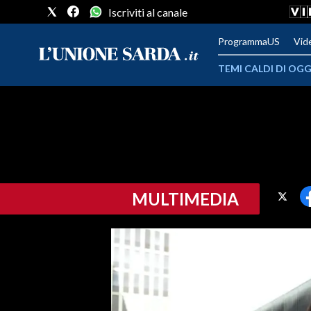
Iscriviti al canale
ProgrammaUS
Vid
TEMI CALDI DI OGG
METEO
COMUNI AL VOTO
VIDEO
MULTIMEDIA
FOTO
CRONACA SARDEGNA
CAGLIARI
PROVINCIA DI CAGLIARI
SULCIS IGLESIENTE