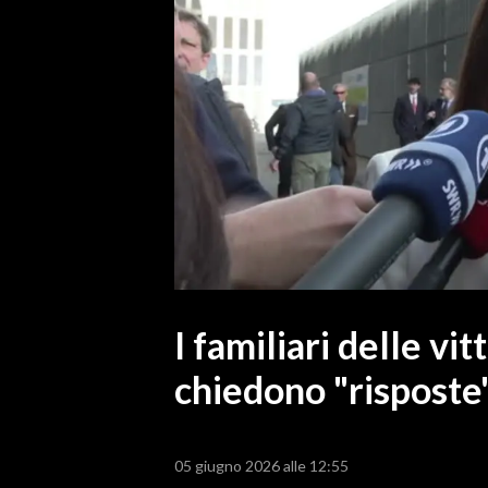
MEDIO CAMPIDANO
ORISTANO E PROVINCIA
SASSARI E PROVINCIA
GALLURA
NUORO E PROVINCIA
OGLIASTRA
AGENDA
CRONACA
ITALIA
MONDO
I familiari delle v
chiedono "risposte
POLITICA
ECONOMIA
05 giugno 2026 alle 12:55
SERVIZI ALLE IMPRESE