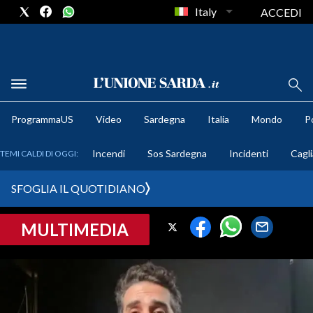
Italy
ACCEDI
METEO
ProgrammaUS
Video
Sardegna
Italia
Mondo
Po
COMUNI AL VOTO
Incendi
Sos Sardegna
Incidenti
Cagli
TEMI CALDI DI OGGI:
VIDEO
SFOGLIA IL QUOTIDIANO
FOTO
MULTIMEDIA
CRONACA SARDEGNA
CAGLIARI
PROVINCIA DI CAGLIARI
SULCIS IGLESIENTE