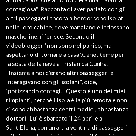
contagiosa". Racconta di aver parlato con gli
INFO AZIENDE
altri passeggeri ancora a bordo: sono isolati
ABBONATI
nelle loro cabine, dove mangiano e indossano
ANNUNCI
mascherine, riferisce. Secondo il
NECROLOGI
videoblogger "non sono nel panico, ma
PUBBLICITÀ
aspettano di tornare a casa".Cenet teme per
SPIAGGE
la sosta della nave a Tristan da Cunha.
STORE
"Insieme a noi c'erano altri passeggeri e
interagivano con gli isolani", dice,
ipotizzando contagi. "Questo è uno dei miei
rimpianti, perché l'isola è la più remota e non
ci sono abbastanza centri medici, abbastanza
dottori".Lui è sbarcato il 24 aprile a
Sant'Elena, con un'altra ventina di passeggeri