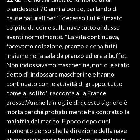
olandese di 70 anni a bordo, parlando di
SPETTACOLI
cause naturali per il decesso.Lui è rimasto
colpito da come sulla nave tutto andasse
GOSSIP
avanti normalmente. "La vita continuava,
SALUTE
facevamo colazione, pranzo e cena tutti
insieme nella sala da pranzo ed era a buffet.
SARDEGNA TURISMO
Non indossavamo mascherine, non ci è stato
detto di indossare mascherine e hanno
SARDI NEL MONDO
continuato con le attività di gruppo, tutto
NOTIZIE
come al solito", racconta alla France
EVENTI
presse."Anche la moglie di questo signore è
#CARAUNIONE
morta perché probabilmente ha contratto la
malattia dal marito. E poco dopo quel
3 MINUTI CON
momento penso che la direzione della nave
INSULARITÀ
abbia capito che a bordo c'era una malattia