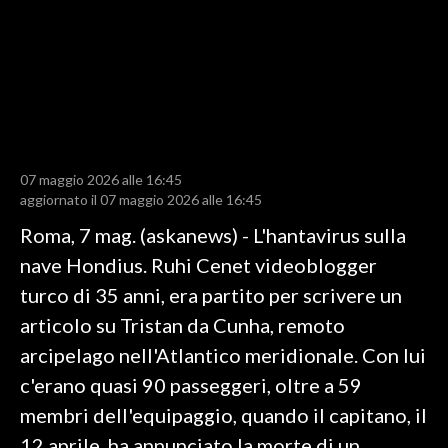
LAVORO
BANDI
SPORT IN SARDEGNA
SPORT
07 maggio 2026 alle 16:45
RISULTATI E CLASSIFICHE
aggiornato il 07 maggio 2026 alle 16:45
CALCIO
Roma, 7 mag. (askanews) - L'hantavirus sulla
CALCIO REGIONALE
nave Hondius. Ruhi Cenet videoblogger
BASKET
turco di 35 anni, era partito per scrivere un
VOLLEY
articolo su Tristan da Cunha, remoto
MOTORI
arcipelago nell'Atlantico meridionale. Con lui
TENNIS
c'erano quasi 90 passeggeri, oltre a 59
ALTRI SPORT
membri dell'equipaggio, quando il capitano, il
12 aprile, ha annunciato la morte di un
CULTURA