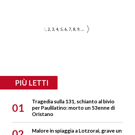
1
2
3
4
5
6
7
8
9
...
PIÙ LETTI
Tragedia sulla 131, schianto al bivio
01
per Paulilatino: morto un 53enne di
Oristano
02
Malore in spiaggia a Lotzorai, grave un