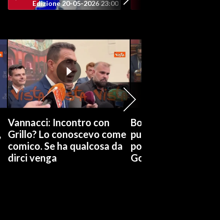
Edizione 20-05-2026 23:00
Edizione 20-05-202
Vannacci: Incontro con
Boccia (Pd) su conti
,
Grillo? Lo conoscevo come
pubblici a Giorgetti
comico. Se ha qualcosa da
possiamo affidarci a
dirci venga
Governo a occhi chi