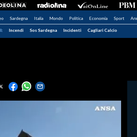
eo
Sardegna
Italia
Mondo
Politica
Economia
Sport
An
I:
Incendi
Sos Sardegna
Incidenti
Cagliari Calcio