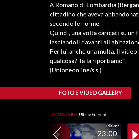
A Romano di Lombardia (Bergamo) 
LAVORO
cittadino che aveva abbandonato 
BANDI
secondo le norme.
Quindi, una volta caricati su un f
SPORT IN SARDEGNA
lasciandoli davanti all'abitazio
SPORT
Per lui anche una multa. Il video
RISULTATI E CLASSIFICHE
qualcosa? Te la riportiamo".
CALCIO
(Unioneonline/s.s.)
CALCIO REGIONALE
BASKET
FOTO E VIDEO GALLERY
VOLLEY
MOTORI
TENNIS
TG VIDEOLINA
Ultime Edizioni
ALTRI SPORT
Edizione
23:00
CULTURA