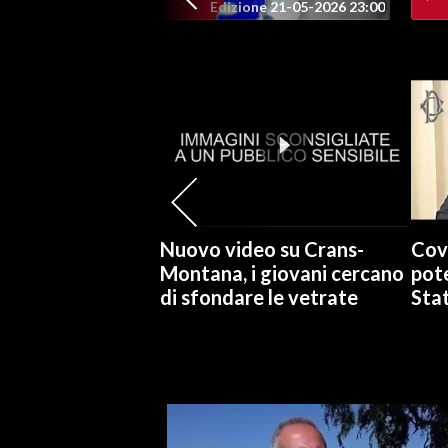
Edizione 21-05-2026 23:00
SPETTACOLI
GOSSIP
SALUTE
SARDEGNA TURISMO
SARDI NEL MONDO
Nuovo video su Crans-
Cov
NOTIZIE
Montana, i giovani cercano
pote
di sfondare le vetrate
Stat
EVENTI
#CARAUNIONE
3 MINUTI CON
INSULARITÀ