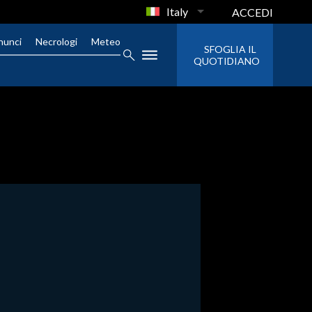
Italy
ACCEDI
nunci
Necrologi
Meteo
SFOGLIA IL
QUOTIDIANO