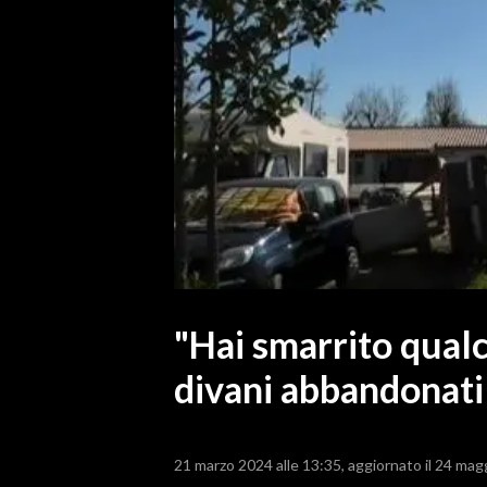
MEDIO CAMPIDANO
ORISTANO E PROVINCIA
SASSARI E PROVINCIA
GALLURA
NUORO E PROVINCIA
OGLIASTRA
AGENDA
CRONACA
ITALIA
MONDO
"Hai smarrito qualco
divani abbandonati 
POLITICA
ECONOMIA
21 marzo 2024 alle 13:35
aggiornato il 24 mag
SERVIZI ALLE IMPRESE