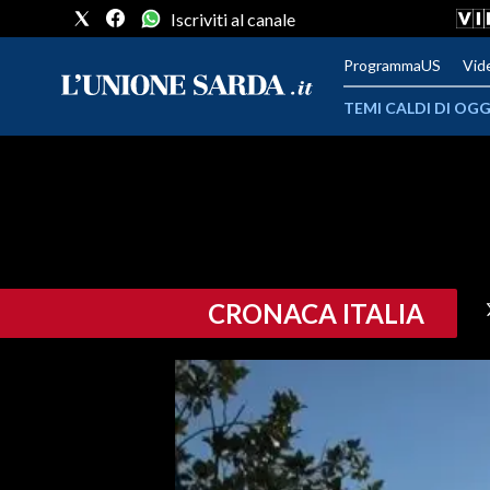
Iscriviti al canale
ProgrammaUS
Vid
TEMI CALDI DI OGG
METEO
COMUNI AL VOTO
VIDEO
CRONACA ITALIA
FOTO
CRONACA SARDEGNA
CAGLIARI
PROVINCIA DI CAGLIARI
SULCIS IGLESIENTE