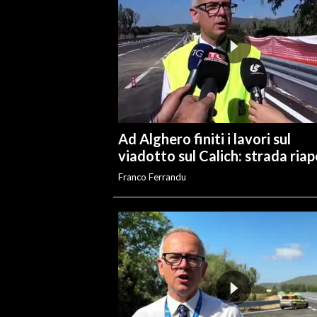
INFO AZIENDE
ABBONATI
ANNUNCI
NECROLOGI
PUBBLICITÀ
Ad Alghero finiti i lavori sul
SPIAGGE
viadotto sul Calich: strada ria
STORE
Franco Ferrandu