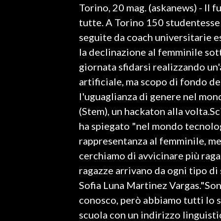
Torino, 20 mag. (askanews) - Il f
LAVORO
tutte. A Torino 150 studentesse 
BANDI
seguite da coach universitarie 
la declinazione al femminile sott
SPORT IN SARDEGNA
giornata sfidarsi realizzando un
SPORT
artificiale, ma scopo di fondo de
RISULTATI E CLASSIFICHE
l'uguaglianza di genere nel mon
CALCIO
(Stem), un hackaton alla volta.Sc
CALCIO REGIONALE
ha spiegato "nel mondo tecnolog
BASKET
rappresentanza al femminile, me
VOLLEY
cerchiamo di avvicinare più raga
MOTORI
ragazze arrivano da ogni tipo di 
TENNIS
Sofia Luna Martinez Vargas."So
ALTRI SPORT
conosco, però abbiamo tutti lo s
scuola con un indirizzo linguisti
CULTURA