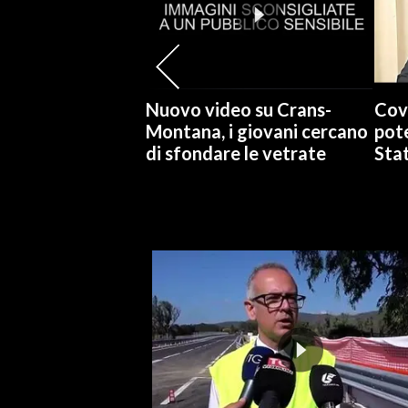
INFO AZIENDE
ABBONATI
ANNUNCI
Nuovo video su Crans-
Cov
NECROLOGI
Montana, i giovani cercano
pote
di sfondare le vetrate
Stat
PUBBLICITÀ
SPIAGGE
STORE