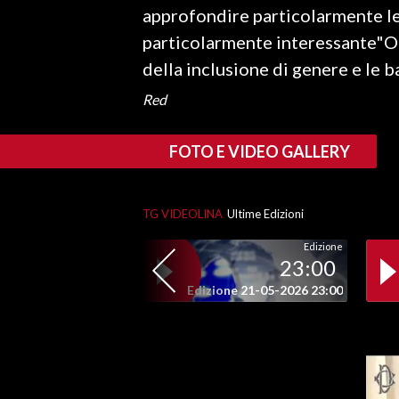
approfondire particolarmente le
particolarmente interessante"Ol
SPETTACOLI
della inclusione di genere e le ba
GOSSIP
Red
SALUTE
FOTO E VIDEO GALLERY
SARDEGNA TURISMO
SARDI NEL MONDO
TG VIDEOLINA
Ultime Edizioni
NOTIZIE
Edizione
23:00
EVENTI
Edizione 21-05-2026 23:00
#CARAUNIONE
3 MINUTI CON
INSULARITÀ