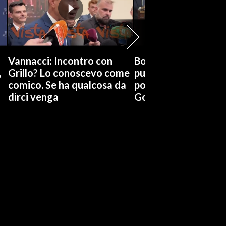
Vannacci: Incontro con
Boccia (Pd) su conti
,
Grillo? Lo conoscevo come
pubblici a Giorgetti
comico. Se ha qualcosa da
possiamo affidarci a
dirci venga
Governo a occhi chi