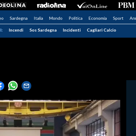
eo
Sardegna
Italia
Mondo
Politica
Economia
Sport
An
I:
Incendi
Sos Sardegna
Incidenti
Cagliari Calcio