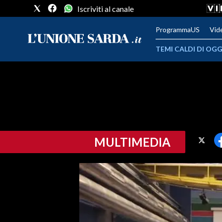
Iscriviti al canale
ProgrammaUS
Vid
TEMI CALDI DI OGG
METEO
COMUNI AL VOTO
VIDEO
MULTIMEDIA
FOTO
CRONACA SARDEGNA
CAGLIARI
PROVINCIA DI CAGLIARI
SULCIS IGLESIENTE