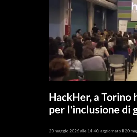
MEDIO CAMPIDANO
ORISTANO E PROVINCIA
SASSARI E PROVINCIA
GALLURA
NUORO E PROVINCIA
OGLIASTRA
AGENDA
CRONACA
ITALIA
MONDO
HackHer, a Torino 
per l'inclusione di
POLITICA
ECONOMIA
20 maggio 2026 alle 14:40
aggiornato il 20 ma
SERVIZI ALLE IMPRESE