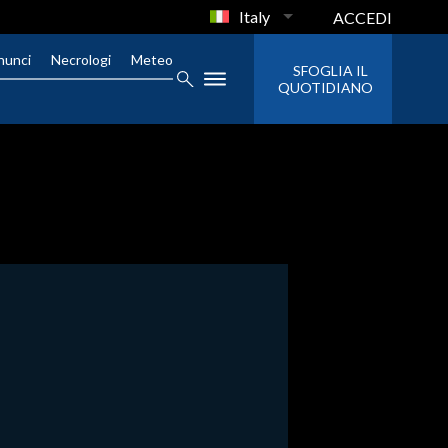
Italy
ACCEDI
nunci
Necrologi
Meteo
SFOGLIA IL
QUOTIDIANO