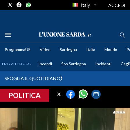
Italy
ACCEDI
METEO
ProgrammaUS
Video
Sardegna
Italia
Mondo
Po
COMUNI AL VOTO
Incendi
Sos Sardegna
Incidenti
Cagli
TEMI CALDI DI OGGI:
VIDEO
SFOGLIA IL QUOTIDIANO
FOTO
POLITICA
CRONACA SARDEGNA
CAGLIARI
PROVINCIA DI CAGLIARI
SULCIS IGLESIENTE