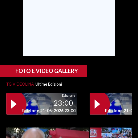
SPETTACOLI
GOSSIP
SALUTE
SARDEGNA TURISMO
FOTO E VIDEO GALLERY
SARDI NEL MONDO
NOTIZIE
TG VIDEOLINA
Ultime Edizioni
EVENTI
Edizione
23:00
#CARAUNIONE
Edizione 21-05-2026 23:00
Edizione 21-05-
3 MINUTI CON
INSULARITÀ