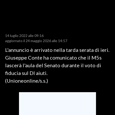
LAVORO
BANDI
SPORT IN SARDEGNA
14 luglio 2022 alle 09:16
SPORT
aggiornato il 24 maggio 2026 alle 14:57
RISULTATI E CLASSIFICHE
L'annuncio è arrivato nella tarda serata di ieri.
CALCIO
Giuseppe Conte ha comunicato che il M5s
CALCIO REGIONALE
lascerà l'aula del Senato durante il voto di
BASKET
fiducia sul Dl aiuti.
VOLLEY
(Unioneonline/s.s.)
MOTORI
TENNIS
ALTRI SPORT
CULTURA