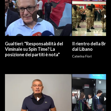
INFO AZIENDE
ABBONATI
ANNUNCI
NECROLOGI
PUBBLICITÀ
Gualtieri: "Responsabilità del
Il rientro della Bri
SPIAGGE
Viminale su Spin Time? La
dal Libano
posizione dei partiti è nota"
STORE
Caterina Fiori