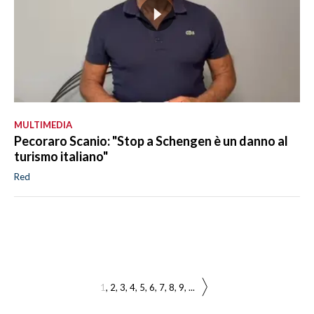
MULTIMEDIA
Pecoraro Scanio: "Stop a Schengen è un danno al
turismo italiano"
Red
1
2
3
4
5
6
7
8
9
...