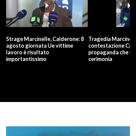
Strage Marcinelle, Calderone: 8
Tragedia Marcinelle
agosto giornata Ue vittime
contestazione Cgil:
lavoro è risultato
propaganda che spo
importantissimo
cerimonia