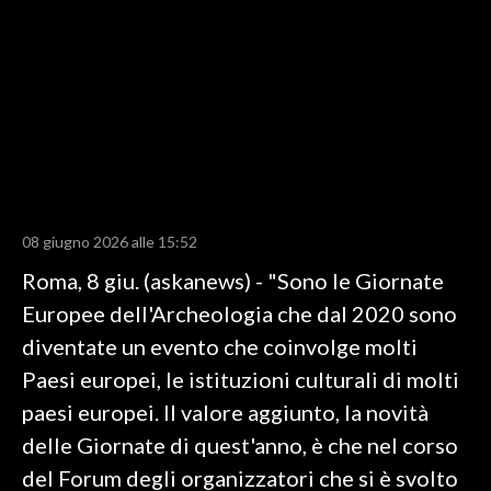
LAVORO
BANDI
SPORT IN SARDEGNA
SPORT
RISULTATI E CLASSIFICHE
CALCIO
08 giugno 2026 alle 15:52
CALCIO REGIONALE
Roma, 8 giu. (askanews) - "Sono le Giornate
BASKET
Europee dell'Archeologia che dal 2020 sono
VOLLEY
diventate un evento che coinvolge molti
MOTORI
Paesi europei, le istituzioni culturali di molti
TENNIS
paesi europei. Il valore aggiunto, la novità
ALTRI SPORT
delle Giornate di quest'anno, è che nel corso
del Forum degli organizzatori che si è svolto
CULTURA