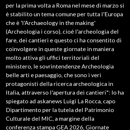
per la prima volta a Roma nel mese di marzo si
SPETTACOLI
è stabilito un tema comune per tutta l'Europa
che è 'l'Archaeology in the making'
GOSSIP
(Archeologia i corso), cioé l'archeologia del
fare, dei cantieri e questo ci ha consentito di
SALUTE
coinvolgere in queste giornate in maniera
SARDEGNA TURISMO
molto attiva gli uffici territoriali del
ministero, le sovrintendenze Archeologia
SARDI NEL MONDO
belle arti e paesaggio, che sono i veri
NOTIZIE
protagonisti della ricerca archeologica in
EVENTI
Italia, attraverso l'apertura dei cantieri": lo ha
spiegato ad askanews Luigi La Rocca, capo
#CARAUNIONE
Dipartimento per la tutela del Patrimonio
3 MINUTI CON
Culturale del MIC, a margine della
conferenza stampa GEA 2026, Giornate
INSULARITÀ