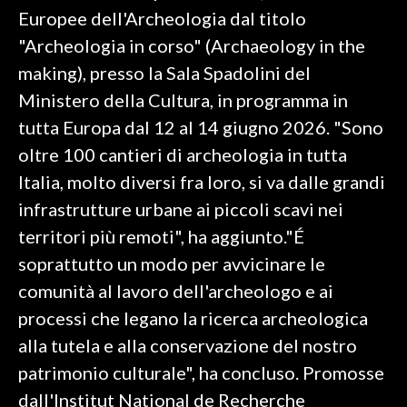
Europee dell'Archeologia dal titolo
INFO AZIENDE
"Archeologia in corso" (Archaeology in the
ABBONATI
making), presso la Sala Spadolini del
ANNUNCI
Ministero della Cultura, in programma in
NECROLOGI
tutta Europa dal 12 al 14 giugno 2026. "Sono
PUBBLICITÀ
oltre 100 cantieri di archeologia in tutta
SPIAGGE
Italia, molto diversi fra loro, si va dalle grandi
STORE
infrastrutture urbane ai piccoli scavi nei
territori più remoti", ha aggiunto."É
soprattutto un modo per avvicinare le
comunità al lavoro dell'archeologo e ai
processi che legano la ricerca archeologica
alla tutela e alla conservazione del nostro
patrimonio culturale", ha concluso. Promosse
dall'Institut National de Recherche