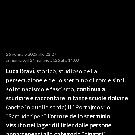
LAVORO
BANDI
SPORT IN SARDEGNA
SPORT
26 gennaio 2025 alle 22:27
RISULTATI E CLASSIFICHE
aggiornato il 24 maggio 2026 alle 14:03
CALCIO
Luca Bravi,
storico, studioso della
CALCIO REGIONALE
persecuzione e dello stermino di rom e sinti
BASKET
sotto nazismo e fascismo,
continua a
VOLLEY
studiare e raccontare in tante scuole italiane
MOTORI
(anche in quelle sarde) il “Porrajmos” o
TENNIS
“Samudaripen”,
l’orrore dello sterminio
ALTRI SPORT
vissuto nei lager di Hitler dalle persone
appartenenti alla categoria “zingari”
,
CULTURA