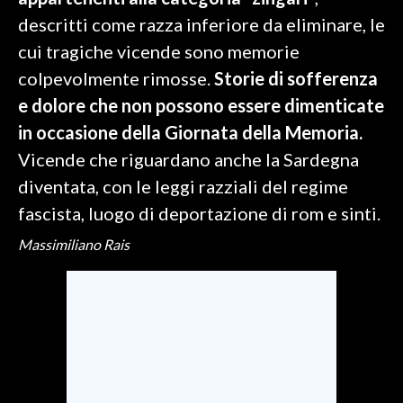
descritti come razza inferiore da eliminare, le
SPETTACOLI
cui tragiche vicende sono memorie
colpevolmente rimosse.
Storie di sofferenza
GOSSIP
e dolore che non possono essere dimenticate
SALUTE
in occasione della Giornata della Memoria.
Vicende che riguardano anche la Sardegna
SARDEGNA TURISMO
diventata, con le leggi razziali del regime
fascista, luogo di deportazione di rom e sinti.
SARDI NEL MONDO
NOTIZIE
Massimiliano Rais
EVENTI
#CARAUNIONE
3 MINUTI CON
INSULARITÀ