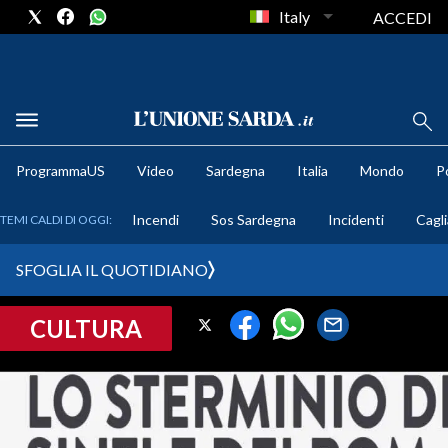
Italy
ACCEDI
METEO
ProgrammaUS
Video
Sardegna
Italia
Mondo
Po
COMUNI AL VOTO
Incendi
Sos Sardegna
Incidenti
Cagli
TEMI CALDI DI OGGI:
VIDEO
SFOGLIA IL QUOTIDIANO
FOTO
CULTURA
CRONACA SARDEGNA
CAGLIARI
PROVINCIA DI CAGLIARI
SULCIS IGLESIENTE