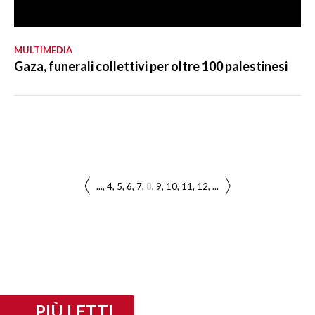
MULTIMEDIA
Gaza, funerali collettivi per oltre 100 palestinesi
...
4
5
6
7
8
9
10
11
12
...
PIÙ LETTI