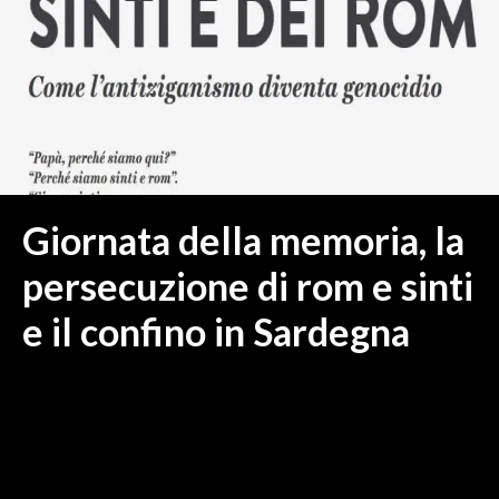
MEDIO CAMPIDANO
ORISTANO E PROVINCIA
SASSARI E PROVINCIA
GALLURA
NUORO E PROVINCIA
OGLIASTRA
AGENDA
Giornata della memoria, la
CRONACA
persecuzione di rom e sinti
ITALIA
e il confino in Sardegna
MONDO
POLITICA
ECONOMIA
SERVIZI ALLE IMPRESE