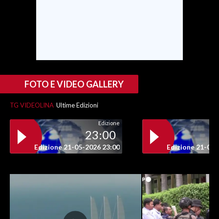
INFO AZIENDE
ABBONATI
ANNUNCI
NECROLOGI
PUBBLICITÀ
FOTO E VIDEO GALLERY
SPIAGGE
TG VIDEOLINA
Ultime Edizioni
STORE
Edizione
23:00
Edizione 21-05-2026 23:00
Edizione 21-05-