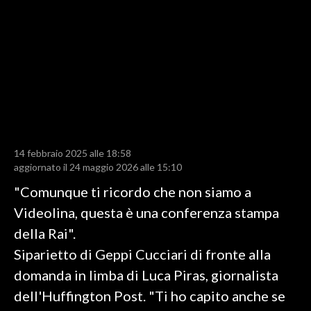
LAVORO
BANDI
SPORT IN SARDEGNA
SPORT
RISULTATI E CLASSIFICHE
CALCIO
14 febbraio 2025 alle 18:58
aggiornato il 24 maggio 2026 alle 15:10
CALCIO REGIONALE
"Comunque ti ricordo che non siamo a
BASKET
Videolina, questa è una conferenza stampa
VOLLEY
della Rai".
MOTORI
Siparietto di Geppi Cucciari di fronte alla
TENNIS
domanda in limba di Luca Piras, giornalista
ALTRI SPORT
dell'Huffington Post. "Ti ho capito anche se
CULTURA