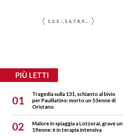
1
2
3
4
5
6
7
8
9
...
PIÙ LETTI
Tragedia sulla 131, schianto al bivio
01
per Paulilatino: morto un 53enne di
Oristano
02
Malore in spiaggia a Lotzorai, grave un
19enne: è in terapia intensiva