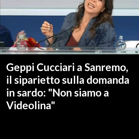
MEDIO CAMPIDANO
ORISTANO E PROVINCIA
SASSARI E PROVINCIA
GALLURA
NUORO E PROVINCIA
OGLIASTRA
AGENDA
Geppi Cucciari a Sanremo,
CRONACA
il siparietto sulla domanda
ITALIA
in sardo: "Non siamo a
MONDO
Videolina"
POLITICA
ECONOMIA
SERVIZI ALLE IMPRESE