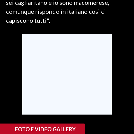
sei cagliaritano e io sono macomerese,
comunque rispondo in italiano così ci
SPETTACOLI
capiscono tutti".
GOSSIP
SALUTE
SARDEGNA TURISMO
SARDI NEL MONDO
NOTIZIE
EVENTI
#CARAUNIONE
3 MINUTI CON
FOTO E VIDEO GALLERY
INSULARITÀ