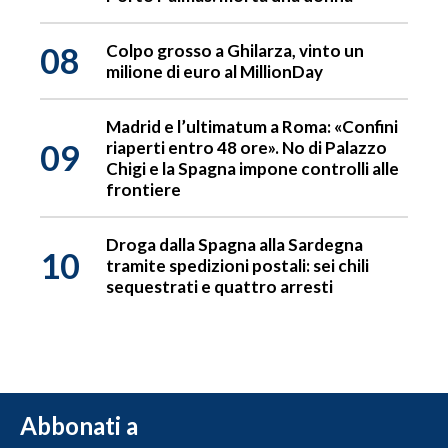
08
Colpo grosso a Ghilarza, vinto un
milione di euro al MillionDay
Madrid e l’ultimatum a Roma: «Confini
09
riaperti entro 48 ore». No di Palazzo
Chigi e la Spagna impone controlli alle
frontiere
Droga dalla Spagna alla Sardegna
10
tramite spedizioni postali: sei chili
sequestrati e quattro arresti
Abbonati a