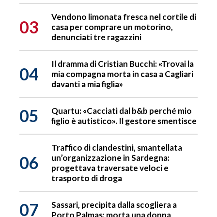
Vendono limonata fresca nel cortile di
03
casa per comprare un motorino,
denunciati tre ragazzini
Il dramma di Cristian Bucchi: «Trovai la
04
mia compagna morta in casa a Cagliari
davanti a mia figlia»
05
Quartu: «Cacciati dal b&b perché mio
figlio è autistico». Il gestore smentisce
Traffico di clandestini, smantellata
06
un’organizzazione in Sardegna:
progettava traversate veloci e
trasporto di droga
07
Sassari, precipita dalla scogliera a
Porto Palmas: morta una donna