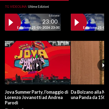
TG VIDEOLINA
Ultime Edizioni
INFO AZIENDE
Edizione
ABBONATI
23:00
ANNUNCI
Edizione 21-05-2026 23:00
Edizione 21-05-
NECROLOGI
PUBBLICITÀ
SPIAGGE
STORE
Jova Summer Party, l'omaggio di
Da Bolzano alla Mo
Lorenzo Jovanotti ad Andrea
una Panda da 150 e
Parodi