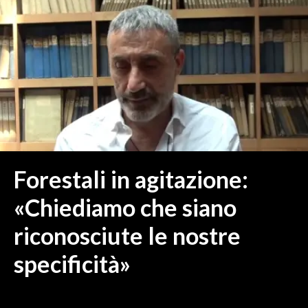
MEDIO CAMPIDANO
ORISTANO E PROVINCIA
SASSARI E PROVINCIA
GALLURA
NUORO E PROVINCIA
OGLIASTRA
AGENDA
CRONACA
Forestali in agitazione:
ITALIA
«Chiediamo che siano
MONDO
riconosciute le nostre
POLITICA
specificità»
ECONOMIA
SERVIZI ALLE IMPRESE