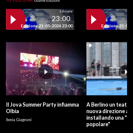
TG VIDEOLINA
Ultime Edizioni
Edizione
INFO AZIENDE
23:00
ABBONATI
Edizione 21-05-2026 23:00
Edizione 21-05-
ANNUNCI
NECROLOGI
PUBBLICITÀ
SPIAGGE
STORE
Il Jova Summer Party infiamma
A Berlino un teatro
Olbia
nuova direzione art
installando una "pi
Ilenia Giagnoni
popolare"