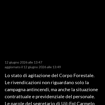
LAVORO
BANDI
SPORT IN SARDEGNA
SPORT
RISULTATI E CLASSIFICHE
CALCIO
CALCIO REGIONALE
12 giugno 2026 alle 13:47
BASKET
aggiornato il 12 giugno 2026 alle 13:49
VOLLEY
Lo stato di agitazione del Corpo Forestale.
MOTORI
Le rivendicazioni non riguardano solo la
TENNIS
campagna antincendi, ma anche la situazione
ALTRI SPORT
contrattuale e previdenziale del personale.
Le parole del segretario di Uil-Fpl Carmelo
CULTURA