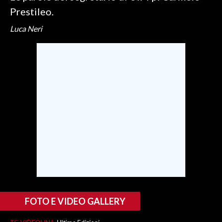
Prestileo.
SPETTACOLI
Luca Neri
GOSSIP
SALUTE
SARDEGNA TURISMO
SARDI NEL MONDO
NOTIZIE
EVENTI
#CARAUNIONE
3 MINUTI CON
FOTO E VIDEO GALLERY
INSULARITÀ