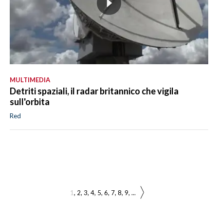
MULTIMEDIA
Detriti spaziali, il radar britannico che vigila
sull'orbita
Red
1
2
3
4
5
6
7
8
9
...