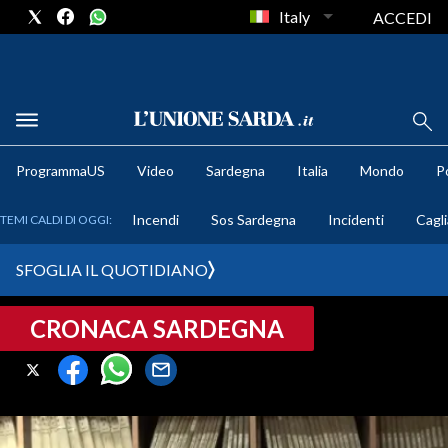
Italy
ACCEDI
METEO
ProgrammaUS
Video
Sardegna
Italia
Mondo
Po
COMUNI AL VOTO
Incendi
Sos Sardegna
Incidenti
Cagli
TEMI CALDI DI OGGI:
VIDEO
SFOGLIA IL QUOTIDIANO
FOTO
CRONACA SARDEGNA
CRONACA SARDEGNA
CAGLIARI
PROVINCIA DI CAGLIARI
SULCIS IGLESIENTE