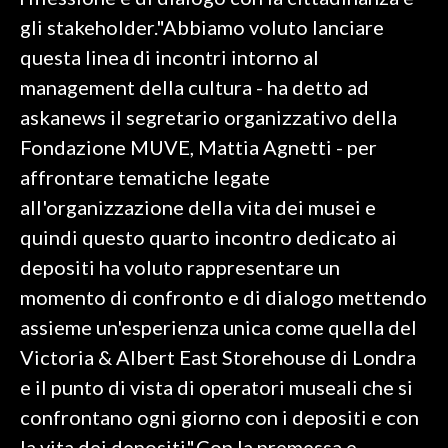
gli stakeholder."Abbiamo voluto lanciare
SPETTACOLI
questa linea di incontri intorno al
management della cultura - ha detto ad
GOSSIP
askanews il segretario organizzativo della
SALUTE
Fondazione MUVE, Mattia Agnetti - per
affrontare tematiche legate
SARDEGNA TURISMO
all'organizzazione della vita dei musei e
quindi questo quarto incontro dedicato ai
SARDI NEL MONDO
depositi ha voluto rappresentare un
NOTIZIE
momento di confronto e di dialogo mettendo
EVENTI
assieme un'esperienza unica come quella del
#CARAUNIONE
Victoria & Albert East Storehouse di Londra
e il punto di vista di operatori museali che si
3 MINUTI CON
confrontano ogni giorno con i depositi e con
INSULARITÀ
la vita dei depositi".Con la premessa e