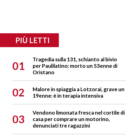
PIÙ LETTI
Tragedia sulla 131, schianto al bivio
01
per Paulilatino: morto un 53enne di
Oristano
02
Malore in spiaggia a Lotzorai, grave un
19enne: è in terapia intensiva
Vendono limonata fresca nel cortile di
03
casa per comprare un motorino,
denunciati tre ragazzini