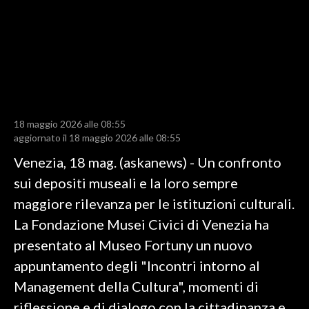
LAVORO
BANDI
SPORT IN SARDEGNA
SPORT
18 maggio 2026 alle 08:55
RISULTATI E CLASSIFICHE
aggiornato il 18 maggio 2026 alle 08:55
CALCIO
Venezia, 18 mag. (askanews) - Un confronto
CALCIO REGIONALE
sui depositi museali e la loro sempre
BASKET
maggiore rilevanza per le istituzioni culturali.
VOLLEY
La Fondazione Musei Civici di Venezia ha
MOTORI
presentato al Museo Fortuny un nuovo
TENNIS
appuntamento degli "Incontri intorno al
ALTRI SPORT
Management della Cultura", momenti di
riflessione e di dialogo con la cittadinanza e
CULTURA