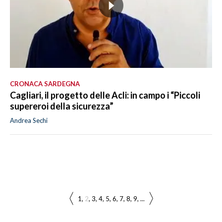
CRONACA SARDEGNA
Cagliari, il progetto delle Acli: in campo i “Piccoli
supereroi della sicurezza”
Andrea Sechi
1
2
3
4
5
6
7
8
9
...