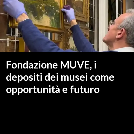
MEDIO CAMPIDANO
ORISTANO E PROVINCIA
SASSARI E PROVINCIA
GALLURA
NUORO E PROVINCIA
OGLIASTRA
AGENDA
Fondazione MUVE, i
CRONACA
depositi dei musei come
ITALIA
opportunità e futuro
MONDO
POLITICA
ECONOMIA
SERVIZI ALLE IMPRESE