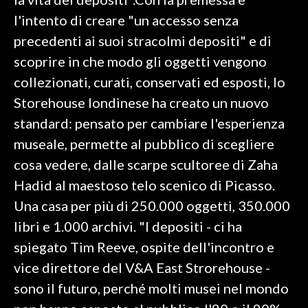
l'intento di creare "un accesso senza
INFO AZIENDE
precedenti ai suoi stracolmi depositi" e di
ABBONATI
scoprire in che modo gli oggetti vengono
ANNUNCI
collezionati, curati, conservati ed esposti, lo
NECROLOGI
Storehouse londinese ha creato un nuovo
PUBBLICITÀ
standard: pensato per cambiare l'esperienza
SPIAGGE
museale, permette al pubblico di scegliere
STORE
cosa vedere, dalle scarpe scultoree di Zaha
Hadid al maestoso telo scenico di Picasso.
Una casa per più di 250.000 oggetti, 350.000
libri e 1.000 archivi. "I depositi - ci ha
spiegato Tim Reeve, ospite dell'incontro e
vice direttore del V&A East Strorehouse -
sono il futuro, perché molti musei nel mondo