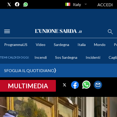
Italy
ACCEDI
METEO
ProgrammaUS
Video
Sardegna
Italia
Mondo
Po
COMUNI AL VOTO
Incendi
Sos Sardegna
Incidenti
Cagli
TEMI CALDI DI OGGI:
VIDEO
SFOGLIA IL QUOTIDIANO
FOTO
MULTIMEDIA
CRONACA SARDEGNA
CAGLIARI
PROVINCIA DI CAGLIARI
SULCIS IGLESIENTE