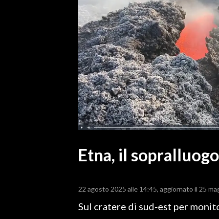
MEDIO CAMPIDANO
ORISTANO E PROVINCIA
SASSARI E PROVINCIA
GALLURA
NUORO E PROVINCIA
OGLIASTRA
AGENDA
CRONACA
ITALIA
MONDO
Etna, il sopralluog
POLITICA
22 agosto 2025 alle 14:45
aggiornato il 25 ma
ECONOMIA
Sul cratere di sud-est per moni
SERVIZI ALLE IMPRESE