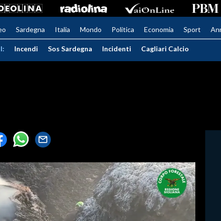
eo
Sardegna
Italia
Mondo
Politica
Economia
Sport
An
I:
Incendi
Sos Sardegna
Incidenti
Cagliari Calcio