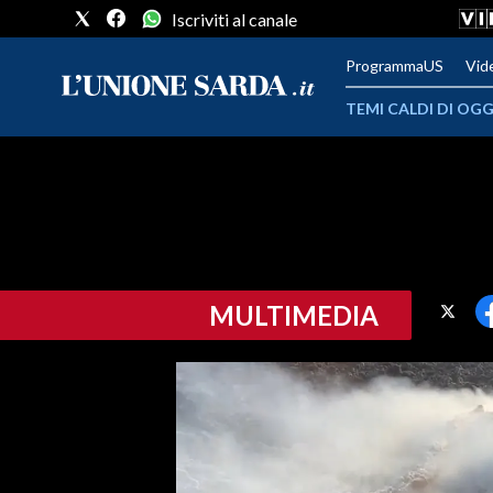
Iscriviti al canale
ProgrammaUS
Vid
TEMI CALDI DI OGG
METEO
COMUNI AL VOTO
VIDEO
MULTIMEDIA
FOTO
CRONACA SARDEGNA
CAGLIARI
PROVINCIA DI CAGLIARI
SULCIS IGLESIENTE