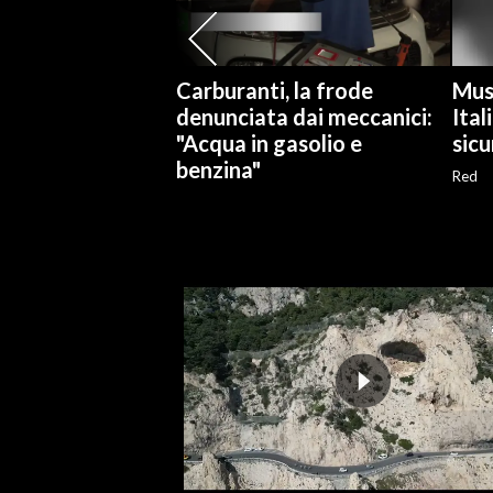
SPETTACOLI
Carburanti, la frode
Mus
GOSSIP
denunciata dai meccanici:
Ital
"Acqua in gasolio e
sicu
SALUTE
benzina"
Red
SARDEGNA TURISMO
SARDI NEL MONDO
NOTIZIE
EVENTI
#CARAUNIONE
3 MINUTI CON
INSULARITÀ