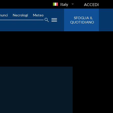
Italy
ACCEDI
nunci
Necrologi
Meteo
SFOGLIA IL
QUOTIDIANO