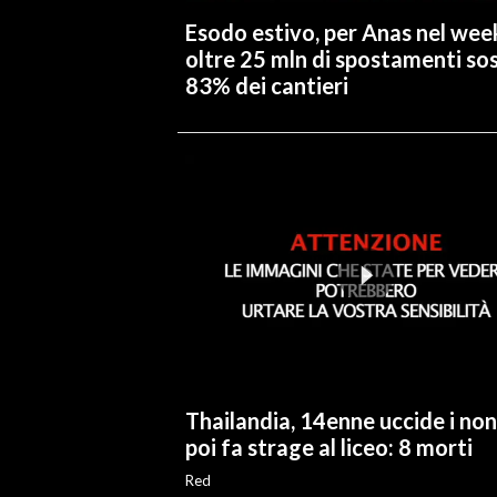
Esodo estivo, per Anas nel we
INFO AZIENDE
oltre 25 mln di spostamenti so
83% dei cantieri
ABBONATI
ANNUNCI
NECROLOGI
PUBBLICITÀ
SPIAGGE
STORE
Thailandia, 14enne uccide i non
poi fa strage al liceo: 8 morti
Red