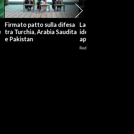
Firmato patto sulla difesa
La Russa: non condi
e
tra Turchia, Arabia Saudita
idee Guccini, ma
e Pakistan
apprezzavo la sua m
Red