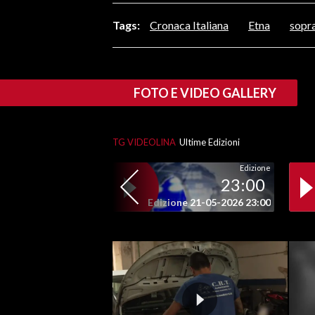
LAVORO
Tags:
Cronaca Italiana
Etna
sopr
BANDI
SPORT IN SARDEGNA
FOTO E VIDEO GALLERY
SPORT
RISULTATI E CLASSIFICHE
TG VIDEOLINA
Ultime Edizioni
CALCIO
Edizione
CALCIO REGIONALE
23:00
BASKET
Edizione 21-05-2026 23:00
VOLLEY
MOTORI
TENNIS
ALTRI SPORT
CULTURA