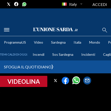
Italy
ACCEDI
METEO
ProgrammaUS
Video
Sardegna
Italia
Mondo
Po
COMUNI AL VOTO
Incendi
Sos Sardegna
Incidenti
Cagli
TEMI CALDI DI OGGI:
VIDEO
SFOGLIA IL QUOTIDIANO
FOTO
VIDEOLINA
CRONACA SARDEGNA
CAGLIARI
PROVINCIA DI CAGLIARI
SULCIS IGLESIENTE