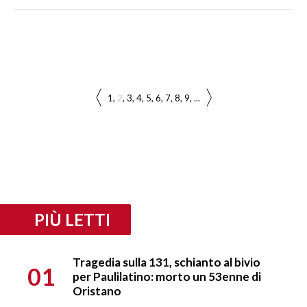
1
2
3
4
5
6
7
8
9
...
PIÙ LETTI
Tragedia sulla 131, schianto al bivio
01
per Paulilatino: morto un 53enne di
Oristano