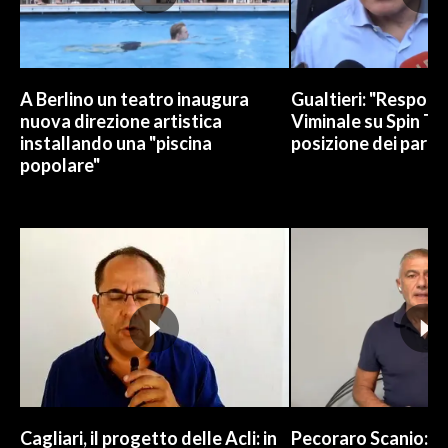
INFO AZIENDE
ABBONATI
A Berlino un teatro inaugura
Gualtieri: "Responsa
ANNUNCI
nuova direzione artistica
Viminale su Spin Ti
NECROLOGI
installando una "piscina
posizione dei partit
popolare"
PUBBLICITÀ
SPIAGGE
STORE
Cagliari, il progetto delle Acli: in
Pecoraro Scanio: "