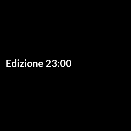
MEDIO CAMPIDANO
ORISTANO E PROVINCIA
SASSARI E PROVINCIA
GALLURA
NUORO E PROVINCIA
OGLIASTRA
AGENDA
Edizione 23:00
CRONACA
ITALIA
MONDO
POLITICA
ECONOMIA
SERVIZI ALLE IMPRESE