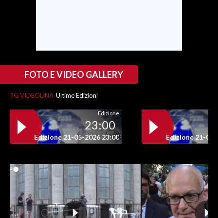
SPETTACOLI
GOSSIP
SALUTE
FOTO E VIDEO GALLERY
SARDEGNA TURISMO
TG VIDEOLINA
Ultime Edizioni
Edizione
SARDI NEL MONDO
23:00
NOTIZIE
Edizione 21-05-2026 23:00
Edizione 21-05-
EVENTI
#CARAUNIONE
3 MINUTI CON
INSULARITÀ