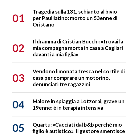
Tragedia sulla 131, schianto al bivio
01
per Paulilatino: morto un 53enne di
Oristano
Il dramma di Cristian Bucchi: «Trovai la
02
mia compagna morta in casa a Cagliari
davanti a mia figlia»
Vendono limonata fresca nel cortile di
03
casa per comprare un motorino,
denunciati tre ragazzini
04
Malore in spiaggia a Lotzorai, grave un
19enne: è in terapia intensiva
05
Quartu: «Cacciati dal b&b perché mio
figlio è autistico». Il gestore smentisce