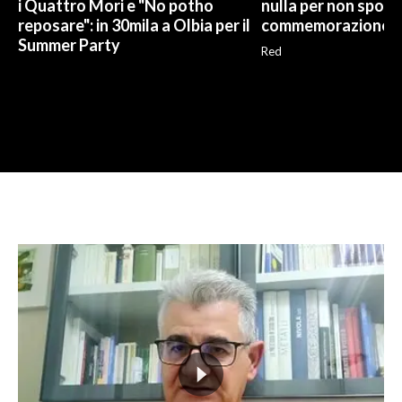
i Quattro Mori e "No potho
nulla per non sporc
reposare": in 30mila a Olbia per il
commemorazione
Summer Party
Red