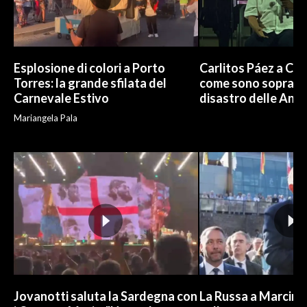
INFO AZIENDE
ABBONATI
Esplosione di colori a Porto
Carlitos Páez a Cagl
ANNUNCI
Torres: la grande sfilata del
come sono sopravvi
NECROLOGI
Carnevale Estivo
disastro delle And
PUBBLICITÀ
Mariangela Pala
SPIAGGE
STORE
Jovanotti saluta la Sardegna con
La Russa a Marcinel