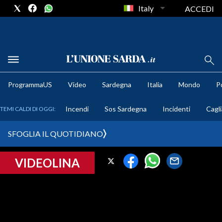
Italy
ACCEDI
METEO
ProgrammaUS
Video
Sardegna
Italia
Mondo
Po
COMUNI AL VOTO
Incendi
Sos Sardegna
Incidenti
Cagli
TEMI CALDI DI OGGI:
VIDEO
SFOGLIA IL QUOTIDIANO
FOTO
VIDEOLINA
CRONACA SARDEGNA
CAGLIARI
PROVINCIA DI CAGLIARI
SULCIS IGLESIENTE