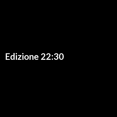
MEDIO CAMPIDANO
ORISTANO E PROVINCIA
SASSARI E PROVINCIA
GALLURA
NUORO E PROVINCIA
OGLIASTRA
AGENDA
Edizione 22:30
CRONACA
ITALIA
MONDO
POLITICA
ECONOMIA
SERVIZI ALLE IMPRESE