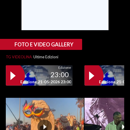
SPETTACOLI
GOSSIP
SALUTE
FOTO E VIDEO GALLERY
SARDEGNA TURISMO
TG VIDEOLINA
Ultime Edizioni
Edizione
SARDI NEL MONDO
23:00
NOTIZIE
Edizione 21-05-2026 23:00
Edizione 21-05-
EVENTI
#CARAUNIONE
3 MINUTI CON
INSULARITÀ