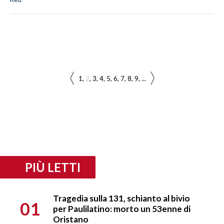
1
2
3
4
5
6
7
8
9
...
PIÙ LETTI
Tragedia sulla 131, schianto al bivio
01
per Paulilatino: morto un 53enne di
Oristano