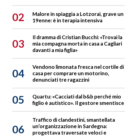
02
Malore in spiaggia a Lotzorai, grave un
19enne: è in terapia intensiva
Il dramma di Cristian Bucchi: «Trovai la
03
mia compagna morta in casa a Cagliari
davanti a mia figlia»
Vendono limonata fresca nel cortile di
04
casa per comprare un motorino,
denunciati tre ragazzini
05
Quartu: «Cacciati dal b&b perché mio
figlio è autistico». Il gestore smentisce
Traffico di clandestini, smantellata
06
un’organizzazione in Sardegna:
progettava traversate veloci e