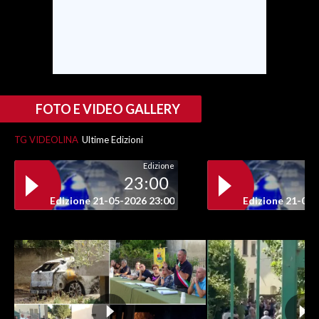
SPETTACOLI
GOSSIP
SALUTE
FOTO E VIDEO GALLERY
SARDEGNA TURISMO
TG VIDEOLINA
Ultime Edizioni
Edizione
SARDI NEL MONDO
23:00
NOTIZIE
Edizione 21-05-2026 23:00
Edizione 21-05-
EVENTI
#CARAUNIONE
3 MINUTI CON
INSULARITÀ