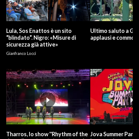
INFO AZIENDE
ABBONATI
Lula, Sos Enattos è un sito
Ultimo saluto a Guc
ANNUNCI
“blindato”. Nigro: «Misure di
applausi e commoz
NECROLOGI
sicurezza già attive»
PUBBLICITÀ
Gianfranco Locci
SPIAGGE
STORE
Tharros, lo show ''Rhythm of the
Jova Summer Party,