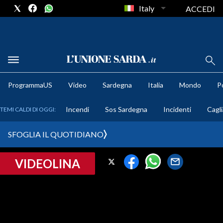
Italy
ACCEDI
METEO
ProgrammaUS
Video
Sardegna
Italia
Mondo
Po
COMUNI AL VOTO
Incendi
Sos Sardegna
Incidenti
Cagli
TEMI CALDI DI OGGI:
VIDEO
SFOGLIA IL QUOTIDIANO
FOTO
VIDEOLINA
CRONACA SARDEGNA
CAGLIARI
PROVINCIA DI CAGLIARI
SULCIS IGLESIENTE