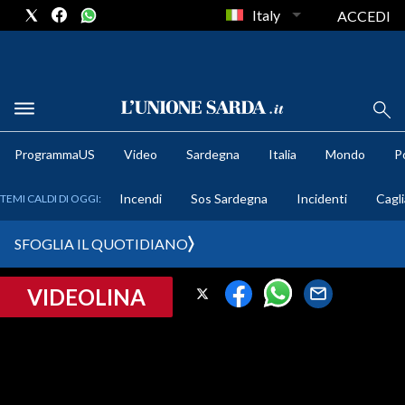
Italy
ACCEDI
METEO
ProgrammaUS
Video
Sardegna
Italia
Mondo
Po
COMUNI AL VOTO
Incendi
Sos Sardegna
Incidenti
Cagli
TEMI CALDI DI OGGI:
VIDEO
SFOGLIA IL QUOTIDIANO
FOTO
VIDEOLINA
CRONACA SARDEGNA
CAGLIARI
PROVINCIA DI CAGLIARI
SULCIS IGLESIENTE