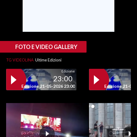
SPETTACOLI
GOSSIP
SALUTE
FOTO E VIDEO GALLERY
SARDEGNA TURISMO
TG VIDEOLINA
Ultime Edizioni
Edizione
SARDI NEL MONDO
23:00
NOTIZIE
Edizione 21-05-2026 23:00
Edizione 21-05-
EVENTI
#CARAUNIONE
3 MINUTI CON
INSULARITÀ