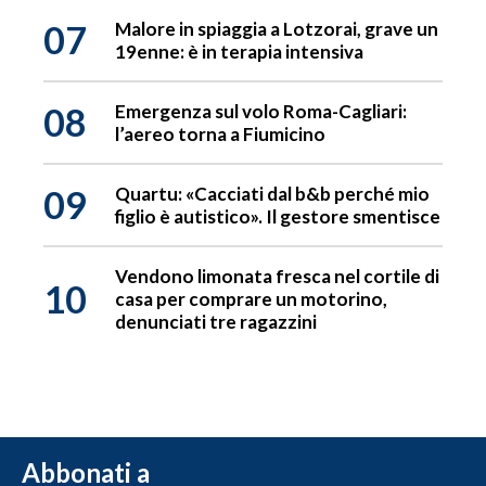
07
Malore in spiaggia a Lotzorai, grave un
19enne: è in terapia intensiva
08
Emergenza sul volo Roma-Cagliari:
l’aereo torna a Fiumicino
09
Quartu: «Cacciati dal b&b perché mio
figlio è autistico». Il gestore smentisce
Vendono limonata fresca nel cortile di
10
casa per comprare un motorino,
denunciati tre ragazzini
Abbonati a