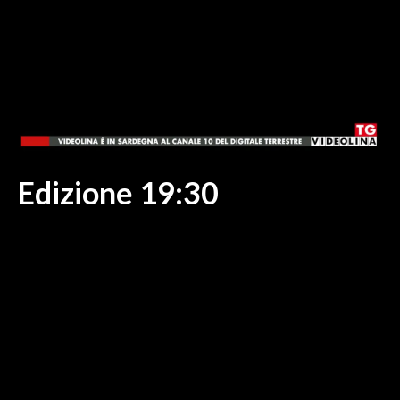
MEDIO CAMPIDANO
ORISTANO E PROVINCIA
SASSARI E PROVINCIA
GALLURA
NUORO E PROVINCIA
OGLIASTRA
AGENDA
Edizione 19:30
CRONACA
ITALIA
MONDO
POLITICA
ECONOMIA
SERVIZI ALLE IMPRESE