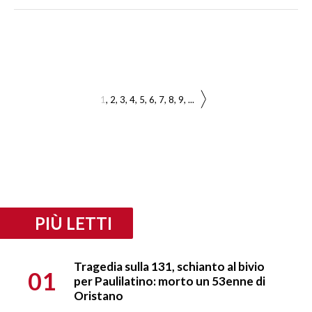
1
2
3
4
5
6
7
8
9
...
PIÙ LETTI
Tragedia sulla 131, schianto al bivio
01
per Paulilatino: morto un 53enne di
Oristano