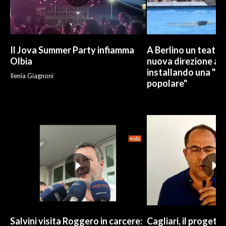
INFO AZIENDE
ABBONATI
Il Jova Summer Party infiamma
A Berlino un teatro
ANNUNCI
Olbia
nuova direzione art
NECROLOGI
installando una "pi
Ilenia Giagnoni
popolare"
PUBBLICITÀ
SPIAGGE
STORE
Salvini visita Roggero in carcere:
Cagliari, il progetto 