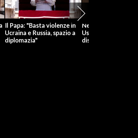
a
Il Papa: "Basta violenze in
Netanyahu respinge
Ucraina e Russia, spazio a
Usa: "No a ritiro Idf
diplomazia"
disarmo Hamas"