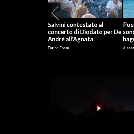
SPETTACOLI
Salvini contestato al
Poet
GOSSIP
concerto di Diodato per De
sono
André all'Agnata
bag
SALUTE
Enrico Fresu
Aless
SARDEGNA TURISMO
SARDI NEL MONDO
NOTIZIE
EVENTI
#CARAUNIONE
3 MINUTI CON
INSULARITÀ