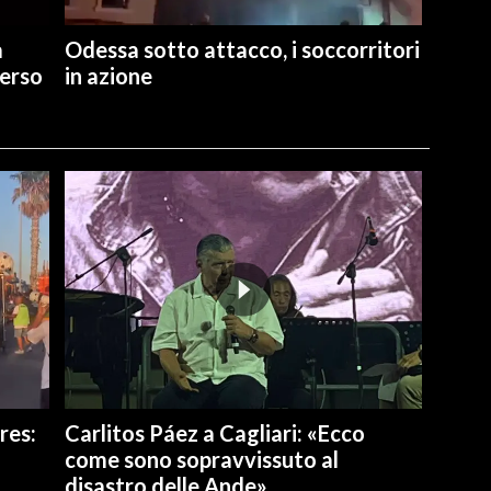
a
Odessa sotto attacco, i soccorritori
verso
in azione
res:
Carlitos Páez a Cagliari: «Ecco
come sono sopravvissuto al
disastro delle Ande»