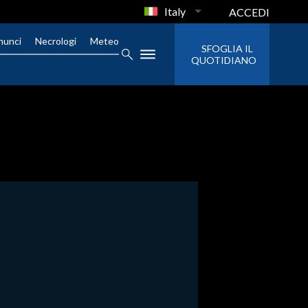
Italy
ACCEDI
nunci
Necrologi
Meteo
SFOGLIA IL
QUOTIDIANO