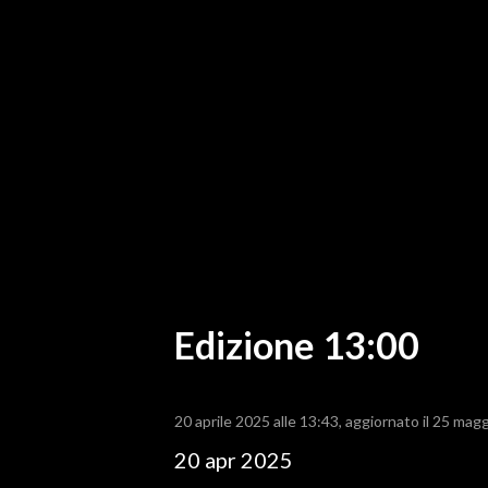
MEDIO CAMPIDANO
ORISTANO E PROVINCIA
SASSARI E PROVINCIA
GALLURA
NUORO E PROVINCIA
OGLIASTRA
AGENDA
CRONACA
ITALIA
MONDO
Edizione 13:00
POLITICA
20 aprile 2025 alle 13:43
aggiornato il 25 magg
ECONOMIA
20 apr 2025
SERVIZI ALLE IMPRESE