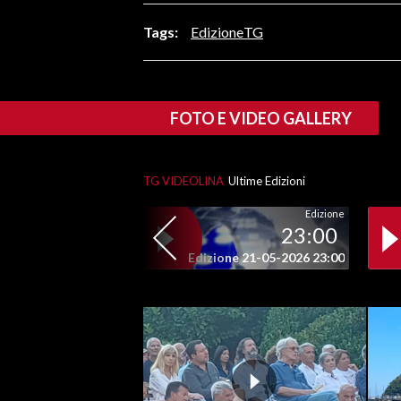
LAVORO
Tags:
EdizioneTG
BANDI
SPORT IN SARDEGNA
FOTO E VIDEO GALLERY
SPORT
RISULTATI E CLASSIFICHE
TG VIDEOLINA
Ultime Edizioni
CALCIO
Edizione
CALCIO REGIONALE
23:00
BASKET
Edizione 21-05-2026 23:00
VOLLEY
MOTORI
TENNIS
ALTRI SPORT
CULTURA