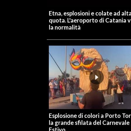
Etna, esplosioni e colate ad alt
INFO AZIENDE
quota. L'aeroporto di Catania 
ABBONATI
la normalità
ANNUNCI
NECROLOGI
PUBBLICITÀ
SPIAGGE
STORE
Esplosione di colori a Porto Tor
la grande sfilata del Carnevale
Estivo