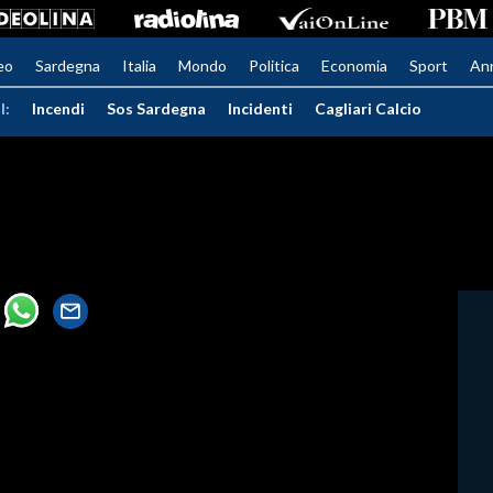
eo
Sardegna
Italia
Mondo
Politica
Economia
Sport
An
I:
Incendi
Sos Sardegna
Incidenti
Cagliari Calcio