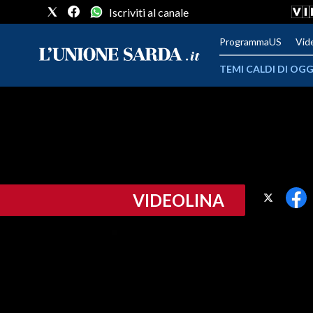
Iscriviti al canale
ProgrammaUS
Vid
TEMI CALDI DI OGG
METEO
COMUNI AL VOTO
VIDEO
VIDEOLINA
FOTO
CRONACA SARDEGNA
CAGLIARI
PROVINCIA DI CAGLIARI
SULCIS IGLESIENTE