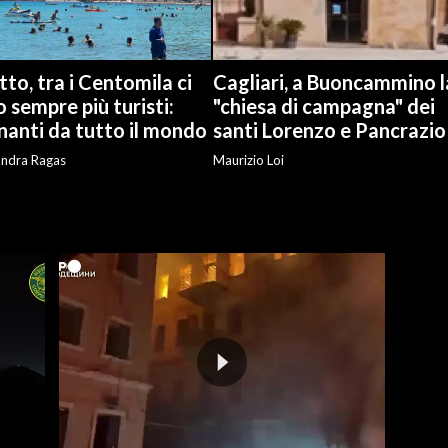
to, tra i Centomila ci
Cagliari, a Buoncammino l
 sempre più turisti:
"chiesa di campagna" dei
nanti da tutto il mondo
santi Lorenzo e Pancrazio
andra Ragas
Maurizio Loi