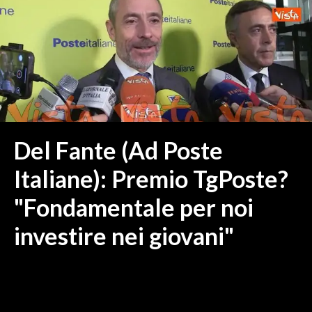
MEDIO CAMPIDANO
ORISTANO E PROVINCIA
SASSARI E PROVINCIA
GALLURA
NUORO E PROVINCIA
OGLIASTRA
AGENDA
Del Fante (Ad Poste
CRONACA
Italiane): Premio TgPoste?
ITALIA
"Fondamentale per noi
MONDO
investire nei giovani"
POLITICA
ECONOMIA
SERVIZI ALLE IMPRESE