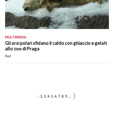
MULTIMEDIA
Gli orsi polari sfidano il caldo con ghiaccio e gelati
allo zoo di Praga
Red
1
2
3
4
5
6
7
8
9
...