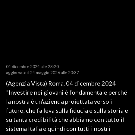
LAVORO
BANDI
SPORT IN SARDEGNA
SPORT
RISULTATI E CLASSIFICHE
CALCIO
04 dicembre 2024 alle 23:20
aggiornato il 24 maggio 2026 alle 20:37
CALCIO REGIONALE
(Agenzia Vista) Roma, 04 dicembre 2024
BASKET
"Investire nei giovani è fondamentale perché
VOLLEY
la nostra è un'azienda proiettata verso il
MOTORI
futuro, che fa leva sulla fiducia e sulla storia e
TENNIS
su tanta credibilità che abbiamo con tutto il
ALTRI SPORT
sistema Italia e quindi con tutti i nostri
CULTURA