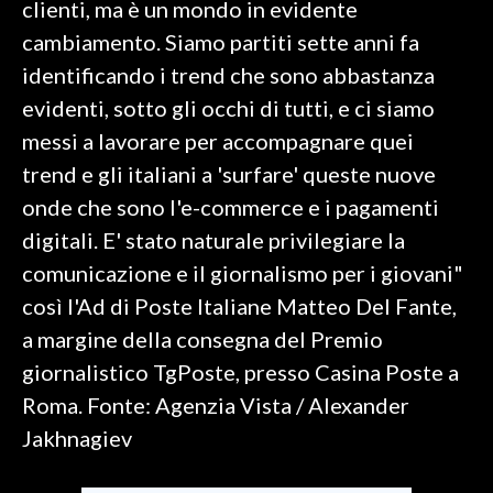
clienti, ma è un mondo in evidente
cambiamento. Siamo partiti sette anni fa
SPETTACOLI
identificando i trend che sono abbastanza
GOSSIP
evidenti, sotto gli occhi di tutti, e ci siamo
messi a lavorare per accompagnare quei
SALUTE
trend e gli italiani a 'surfare' queste nuove
onde che sono l'e-commerce e i pagamenti
SARDEGNA TURISMO
digitali. E' stato naturale privilegiare la
SARDI NEL MONDO
comunicazione e il giornalismo per i giovani"
NOTIZIE
così l'Ad di Poste Italiane Matteo Del Fante,
EVENTI
a margine della consegna del Premio
giornalistico TgPoste, presso Casina Poste a
#CARAUNIONE
Roma. Fonte: Agenzia Vista / Alexander
3 MINUTI CON
Jakhnagiev
INSULARITÀ