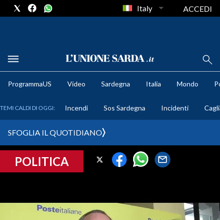
Italy
ACCEDI
METEO
ProgrammaUS
Video
Sardegna
Italia
Mondo
Po
COMUNI AL VOTO
Incendi
Sos Sardegna
Incidenti
Cagli
TEMI CALDI DI OGGI:
VIDEO
SFOGLIA IL QUOTIDIANO
FOTO
POLITICA
CRONACA SARDEGNA
CAGLIARI
PROVINCIA DI CAGLIARI
SULCIS IGLESIENTE