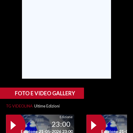
INFO AZIENDE
ABBONATI
ANNUNCI
NECROLOGI
PUBBLICITÀ
SPIAGGE
STORE
FOTO E VIDEO GALLERY
TG VIDEOLINA
Ultime Edizioni
Edizione
23:00
Edizione 21-05-2026 23:00
Edizione 21-05-