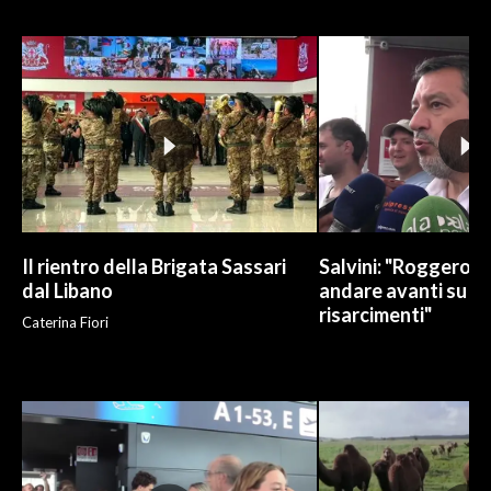
INFO AZIENDE
ABBONATI
ANNUNCI
NECROLOGI
PUBBLICITÀ
SPIAGGE
STORE
Il rientro della Brigata Sassari
Salvini: "Roggero c
dal Libano
andare avanti su n
risarcimenti"
Caterina Fiori