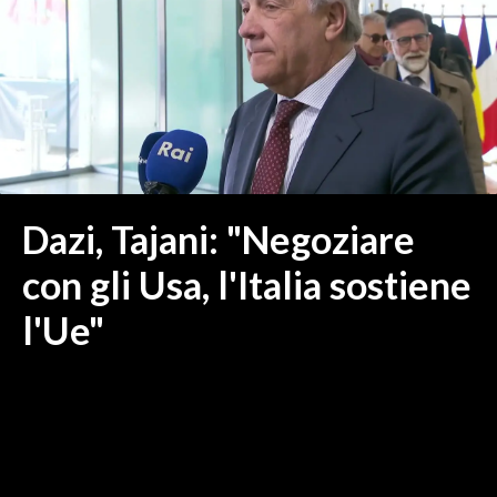
MEDIO CAMPIDANO
ORISTANO E PROVINCIA
SASSARI E PROVINCIA
GALLURA
NUORO E PROVINCIA
OGLIASTRA
AGENDA
Dazi, Tajani: "Negoziare
CRONACA
con gli Usa, l'Italia sostiene
ITALIA
l'Ue"
MONDO
POLITICA
ECONOMIA
SERVIZI ALLE IMPRESE