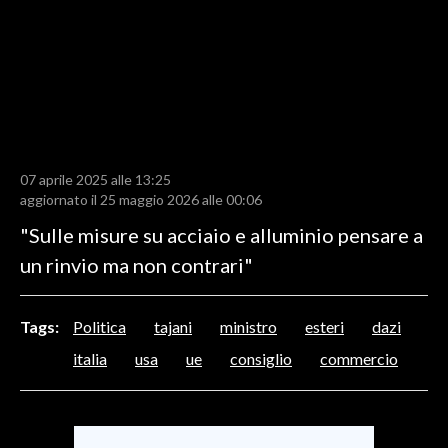
LAVORO
BANDI
SPORT IN SARDEGNA
SPORT
07 aprile 2025 alle 13:25
RISULTATI E CLASSIFICHE
aggiornato il 25 maggio 2026 alle 00:06
CALCIO
"Sulle misure su acciaio e alluminio pensare a
CALCIO REGIONALE
un rinvio ma non contrari"
BASKET
VOLLEY
Tags:
Politica
tajani
ministro
esteri
dazi
MOTORI
italia
usa
ue
consiglio
commercio
TENNIS
ALTRI SPORT
CULTURA