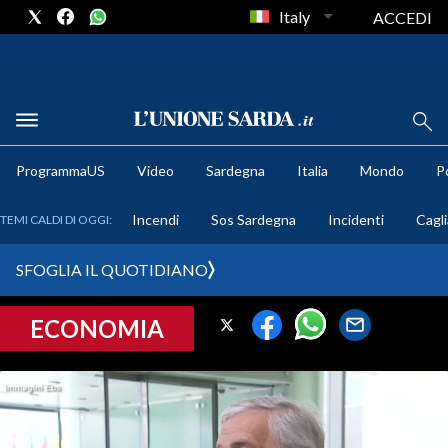
Italy
ACCEDI
METEO
ProgrammaUS
Video
Sardegna
Italia
Mondo
Po
COMUNI AL VOTO
Incendi
Sos Sardegna
Incidenti
Cagli
TEMI CALDI DI OGGI:
VIDEO
SFOGLIA IL QUOTIDIANO
FOTO
ECONOMIA
CRONACA SARDEGNA
CAGLIARI
PROVINCIA DI CAGLIARI
SULCIS IGLESIENTE