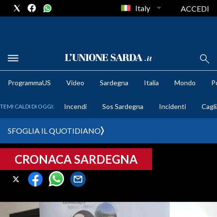
Italy
ACCEDI
METEO
ProgrammaUS
Video
Sardegna
Italia
Mondo
Po
COMUNI AL VOTO
Incendi
Sos Sardegna
Incidenti
Cagli
TEMI CALDI DI OGGI:
VIDEO
SFOGLIA IL QUOTIDIANO
FOTO
CRONACA SARDEGNA
CRONACA SARDEGNA
CAGLIARI
PROVINCIA DI CAGLIARI
SULCIS IGLESIENTE