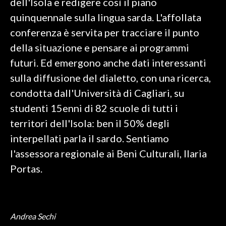
dell'Isola e redigere così il piano
quinquennale sulla lingua sarda. L'affollata
SPETTACOLI
conferenza è servita per tracciare il punto
della situazione e pensare ai programmi
GOSSIP
futuri. Ed emergono anche dati interessanti
SALUTE
sulla diffusione del dialetto, con una ricerca,
condotta dall'Università di Cagliari, su
SARDEGNA TURISMO
studenti 15enni di 82 scuole di tutti i
SARDI NEL MONDO
territori dell'Isola: ben il 50% degli
NOTIZIE
interpellati parla il sardo. Sentiamo
EVENTI
l'assessora regionale ai Beni Culturali, Ilaria
Portas.
#CARAUNIONE
3 MINUTI CON
Andrea Sechi
INSULARITÀ