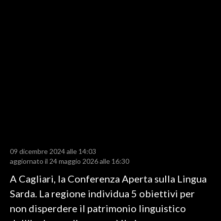
LAVORO
BANDI
SPORT IN SARDEGNA
SPORT
RISULTATI E CLASSIFICHE
CALCIO
CALCIO REGIONALE
BASKET
VOLLEY
09 dicembre 2024 alle 14:03
aggiornato il 24 maggio 2026 alle 16:30
MOTORI
A Cagliari, la Conferenza Aperta sulla Lingua
TENNIS
Sarda. La regione individua 5 obiettivi per
ALTRI SPORT
non disperdere il patrimonio linguistico
CULTURA