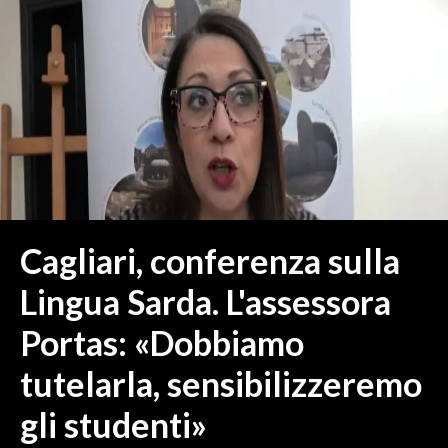
MEDIO CAMPIDANO
ORISTANO E PROVINCIA
SASSARI E PROVINCIA
GALLURA
NUORO E PROVINCIA
OGLIASTRA
AGENDA
CRONACA
Cagliari, conferenza sulla
ITALIA
Lingua Sarda. L'assessora
MONDO
Portas: «Dobbiamo
POLITICA
tutelarla, sensibilizzeremo
ECONOMIA
gli studenti»
SERVIZI ALLE IMPRESE