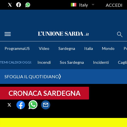
Italy
ACCEDI
METEO
ProgrammaUS
Video
Sardegna
Italia
Mondo
Po
COMUNI AL VOTO
Incendi
Sos Sardegna
Incidenti
Cagli
TEMI CALDI DI OGGI:
VIDEO
SFOGLIA IL QUOTIDIANO
FOTO
CRONACA SARDEGNA
CRONACA SARDEGNA
CAGLIARI
PROVINCIA DI CAGLIARI
SULCIS IGLESIENTE