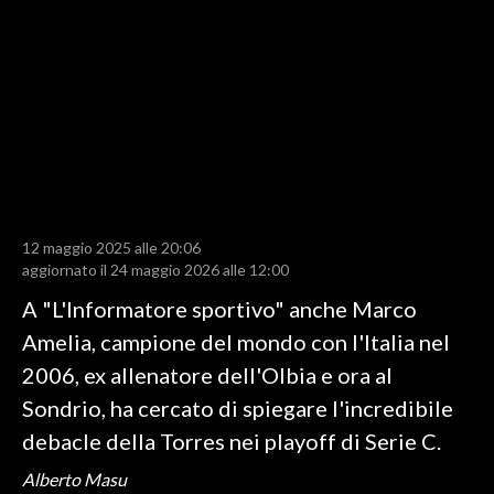
LAVORO
BANDI
SPORT IN SARDEGNA
SPORT
RISULTATI E CLASSIFICHE
CALCIO
12 maggio 2025 alle 20:06
aggiornato il 24 maggio 2026 alle 12:00
CALCIO REGIONALE
BASKET
A "L'Informatore sportivo" anche Marco
VOLLEY
Amelia, campione del mondo con l'Italia nel
MOTORI
2006, ex allenatore dell'Olbia e ora al
TENNIS
Sondrio, ha cercato di spiegare l'incredibile
ALTRI SPORT
debacle della Torres nei playoff di Serie C.
Alberto Masu
CULTURA