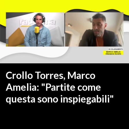
MEDIO CAMPIDANO
ORISTANO E PROVINCIA
SASSARI E PROVINCIA
GALLURA
NUORO E PROVINCIA
OGLIASTRA
AGENDA
CRONACA
Crollo Torres, Marco
ITALIA
Amelia: "Partite come
MONDO
questa sono inspiegabili"
POLITICA
ECONOMIA
SERVIZI ALLE IMPRESE