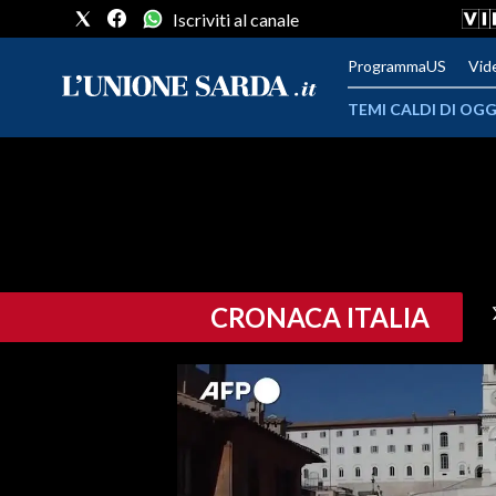
Iscriviti al canale
ProgrammaUS
Vid
TEMI CALDI DI OGG
METEO
COMUNI AL VOTO
VIDEO
CRONACA ITALIA
FOTO
CRONACA SARDEGNA
CAGLIARI
PROVINCIA DI CAGLIARI
SULCIS IGLESIENTE