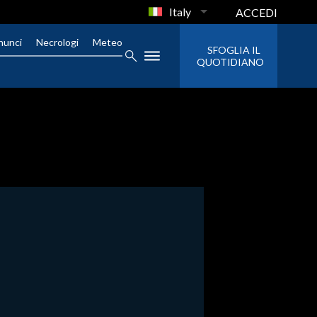
Italy
ACCEDI
nunci
Necrologi
Meteo
SFOGLIA IL
QUOTIDIANO