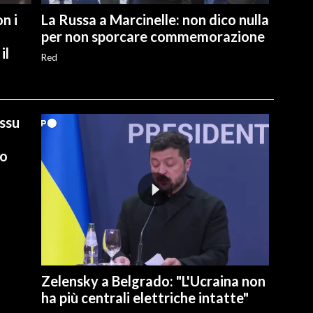
n i
La Russa a Marcinelle: non dico nulla
per non sporcare commemorazione
il
Red
ussu
io
Zelensky a Belgrado: "L'Ucraina non
ha più centrali elettriche intatte"