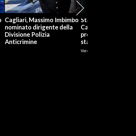
o
Cagliari, Massimo Imbimbo
Stabilimenti balneari
nominato dirigente della
Cagliari è boom di
Divisione Polizia
prenotazioni: «Ott
Anticrimine
stagione»
Veronica Fadda