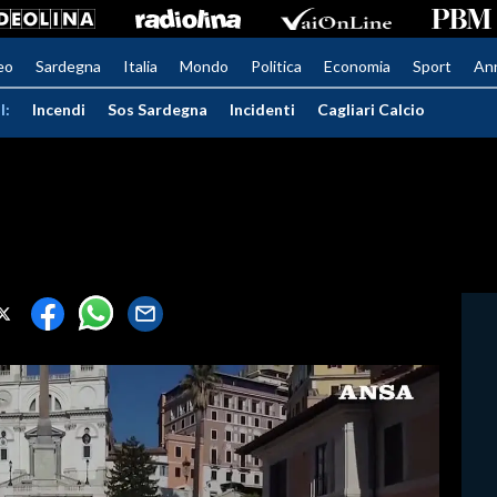
eo
Sardegna
Italia
Mondo
Politica
Economia
Sport
An
I:
Incendi
Sos Sardegna
Incidenti
Cagliari Calcio