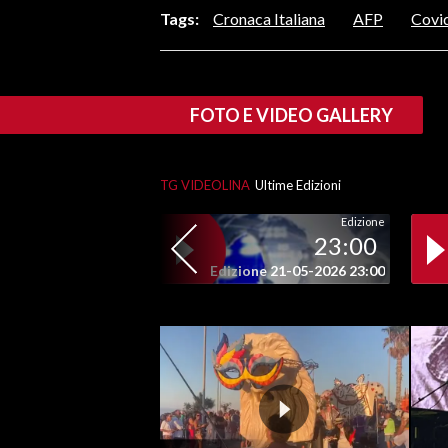
Tags:
Cronaca Italiana
AFP
Covi
SPETTACOLI
GOSSIP
FOTO E VIDEO GALLERY
SALUTE
TG VIDEOLINA
Ultime Edizioni
SARDEGNA TURISMO
Edizione
SARDI NEL MONDO
23:00
NOTIZIE
Edizione 21-05-2026 23:00
EVENTI
#CARAUNIONE
3 MINUTI CON
INSULARITÀ