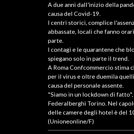
A due anni dall'inizio della pand
LAVORO
causa del Covid-19.
BANDI
I centri storici, complice l'assen
abbassate, locali che fanno orari
SPORT IN SARDEGNA
parte.
SPORT
I contagi e le quarantene che b
RISULTATI E CLASSIFICHE
spiegano solo in parte il trend.
CALCIO
A Roma Confcommercio stima che 
CALCIO REGIONALE
per il virus e oltre duemila quel
BASKET
causa del personale assente.
VOLLEY
"Siamo in un lockdown di fatto",
MOTORI
Federalberghi Torino. Nel capol
TENNIS
delle camere degli hotel è del 1
ALTRI SPORT
(Unioneonline/F)
CULTURA