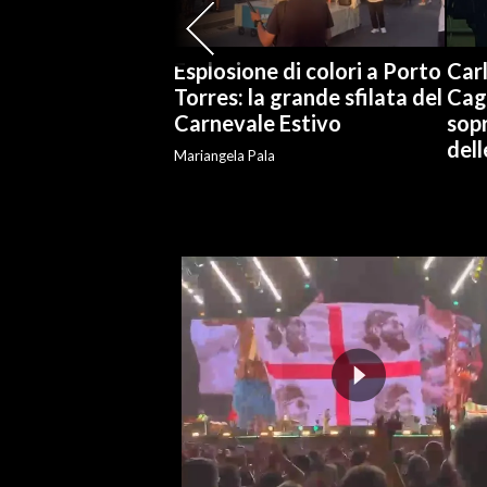
INFO AZIENDE
Esplosione di colori a Porto
Carl
ABBONATI
Torres: la grande sfilata del
Cag
ANNUNCI
Carnevale Estivo
sopr
del
NECROLOGI
Mariangela Pala
PUBBLICITÀ
SPIAGGE
STORE