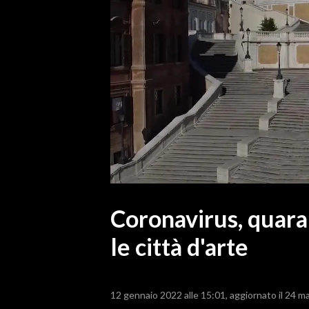
MEDIO CAMPIDANO
ORISTANO E PROVINCIA
SASSARI E PROVINCIA
GALLURA
NUORO E PROVINCIA
OGLIASTRA
AGENDA
CRONACA
ITALIA
MONDO
Coronavirus, quara
le città d'arte
POLITICA
ECONOMIA
12 gennaio 2022 alle 15:01
aggiornato il 24 m
SERVIZI ALLE IMPRESE